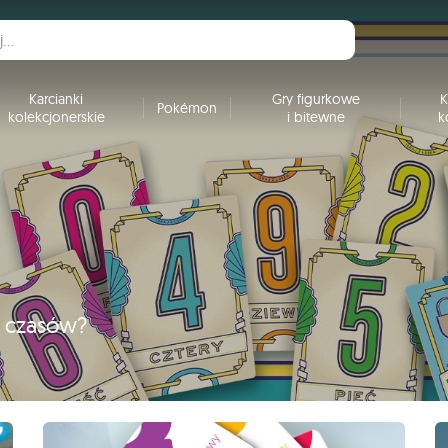
Karcianki
Gry figurkowe
K
Pokémon
kolekcjonerskie
i bitewne
k
h czasów?