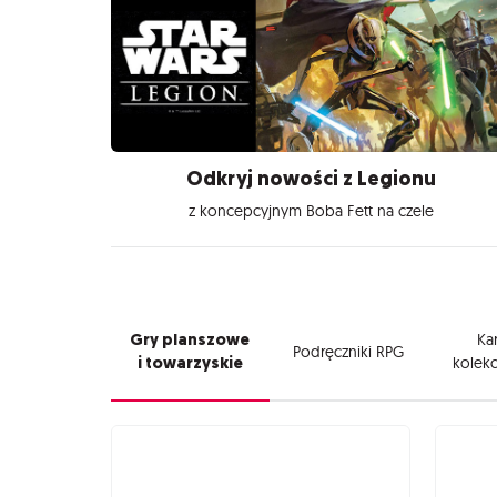
Odkryj nowości z Legionu
z koncepcyjnym Boba Fett na czele
Gry planszowe
Kar
Podręczniki RPG
i towarzyskie
kolekc