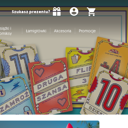
Szukasz prezentu?
siążki i
Łamigłówki
Akcesoria
Promocje
omiksy