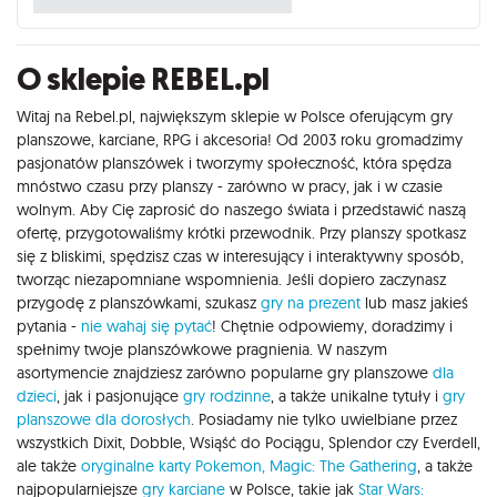
O sklepie REBEL.pl
Witaj na Rebel.pl, największym sklepie w Polsce oferującym gry
planszowe, karciane, RPG i akcesoria! Od 2003 roku gromadzimy
pasjonatów planszówek i tworzymy społeczność, która spędza
mnóstwo czasu przy planszy - zarówno w pracy, jak i w czasie
wolnym. Aby Cię zaprosić do naszego świata i przedstawić naszą
ofertę, przygotowaliśmy krótki przewodnik. Przy planszy spotkasz
się z bliskimi, spędzisz czas w interesujący i interaktywny sposób,
tworząc niezapomniane wspomnienia. Jeśli dopiero zaczynasz
przygodę z planszówkami, szukasz
gry na prezent
lub masz jakieś
pytania -
nie wahaj się pytać
! Chętnie odpowiemy, doradzimy i
spełnimy twoje planszówkowe pragnienia. W naszym
asortymencie znajdziesz zarówno popularne gry planszowe
dla
dzieci
, jak i pasjonujące
gry rodzinne
, a także unikalne tytuły i
gry
planszowe dla dorosłych
. Posiadamy nie tylko uwielbiane przez
wszystkich Dixit, Dobble, Wsiąść do Pociągu, Splendor czy Everdell,
ale także
oryginalne karty Pokemon,
Magic: The Gathering
, a także
najpopularniejsze
gry karciane
w Polsce, takie jak
Star Wars: