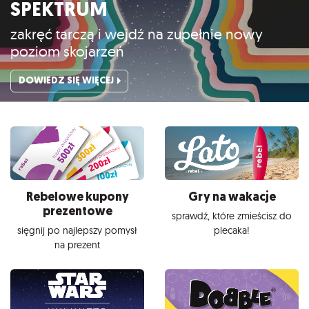
SPEKTRUM
zakręć tarczą i wejdź na zupełnie nowy
poziom skojarzeń
DOWIEDZ SIĘ WIĘCEJ
Rebelowe kupony
Gry na wakacje
prezentowe
sprawdź, które zmieścisz do
sięgnij po najlepszy pomysł
plecaka!
na prezent