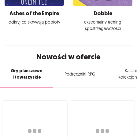
Ashes of the Empire
Dobble
odkryj co skrywają popioły
ekstremalny trening
spostrzegawczości
Nowości w ofercie
Gry planszowe
Karcia
Podręczniki RPG
i towarzyskie
kolekcjon