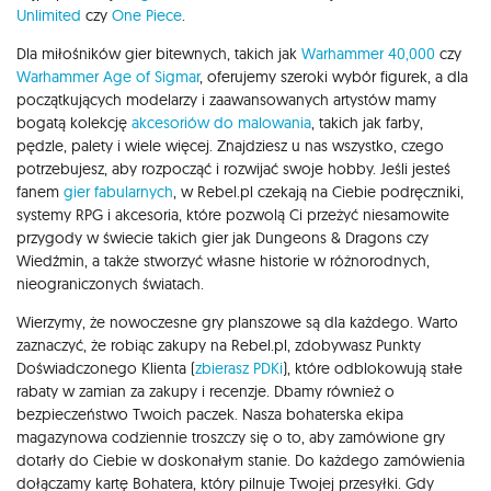
Unlimited
czy
One Piece
.
Dla miłośników gier bitewnych, takich jak
Warhammer 40,000
czy
Warhammer Age of Sigmar
, oferujemy szeroki wybór figurek, a dla
początkujących modelarzy i zaawansowanych artystów mamy
bogatą kolekcję
akcesoriów do malowania
, takich jak farby,
pędzle, palety i wiele więcej. Znajdziesz u nas wszystko, czego
potrzebujesz, aby rozpocząć i rozwijać swoje hobby. Jeśli jesteś
fanem
gier fabularnych
, w Rebel.pl czekają na Ciebie podręczniki,
systemy RPG i akcesoria, które pozwolą Ci przeżyć niesamowite
przygody w świecie takich gier jak Dungeons & Dragons czy
Wiedźmin, a także stworzyć własne historie w różnorodnych,
nieograniczonych światach.
Wierzymy, że nowoczesne gry planszowe są dla każdego. Warto
zaznaczyć, że robiąc zakupy na Rebel.pl, zdobywasz Punkty
Doświadczonego Klienta (
zbierasz PDKi
), które odblokowują stałe
rabaty w zamian za zakupy i recenzje. Dbamy również o
bezpieczeństwo Twoich paczek. Nasza bohaterska ekipa
magazynowa codziennie troszczy się o to, aby zamówione gry
dotarły do Ciebie w doskonałym stanie. Do każdego zamówienia
dołączamy kartę Bohatera, który pilnuje Twojej przesyłki. Gdy