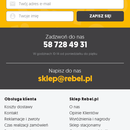
Twój adres e-mail
Twoje imię
ZAPISZ SIĘ!
Zadzwoń do nas
58 728 49 31
W godzinach 10-14 od poniedziałku do piątku
Napisz do nas
sklep@rebel.pl
Obsługa klienta
Sklep Rebel.pl
Koszty dostawy
O nas
Kontakt
Opinie Klientów
Reklamacje i zwroty
Wyróżnienia i nagrody
Czas realizacji zamówień
Sklep stacjonarny