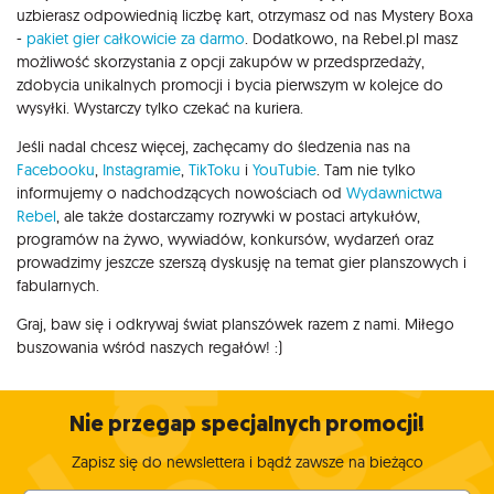
uzbierasz odpowiednią liczbę kart, otrzymasz od nas Mystery Boxa
-
pakiet gier całkowicie za darmo
. Dodatkowo, na Rebel.pl masz
możliwość skorzystania z opcji zakupów w przedsprzedaży,
zdobycia unikalnych promocji i bycia pierwszym w kolejce do
wysyłki. Wystarczy tylko czekać na kuriera.
Jeśli nadal chcesz więcej, zachęcamy do śledzenia nas na
Facebooku
,
Instagramie
,
TikToku
i
YouTubie
. Tam nie tylko
informujemy o nadchodzących nowościach od
Wydawnictwa
Rebel
, ale także dostarczamy rozrywki w postaci artykułów,
programów na żywo, wywiadów, konkursów, wydarzeń oraz
prowadzimy jeszcze szerszą dyskusję na temat gier planszowych i
fabularnych.
Graj, baw się i odkrywaj świat planszówek razem z nami. Miłego
buszowania wśród naszych regałów! :)
Nie przegap specjalnych promocji!
Zapisz się do newslettera i bądź zawsze na bieżąco