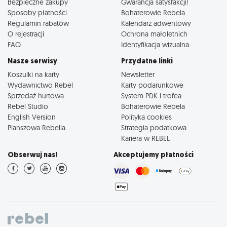
Bezpieczne zakupy
Gwarancja satysfakcji!
Sposoby płatności
Bohaterowie Rebela
Regulamin rabatów
Kalendarz adwentowy
O rejestracji
Ochrona małoletnich
FAQ
Identyfikacja wizualna
Nasze serwisy
Przydatne linki
Koszulki na karty
Newsletter
Wydawnictwo Rebel
Karty podarunkowe
Sprzedaż hurtowa
System PDK i trofea
Rebel Studio
Bohaterowie Rebela
English Version
Polityka cookies
Planszowa Rebelia
Strategia podatkowa
Kariera w REBEL
Obserwuj nas!
Akceptujemy płatności