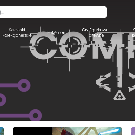
Karcianki
Gry figurkowe
K
Pokémon
kolekcjonerskie
i bitewne
k