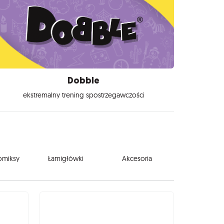
Dobble
ekstremalny trening spostrzegawczości
komiksy
Łamigłówki
Akcesoria