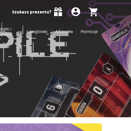
Szukasz prezentu?
siążki i
Łamigłówki
Akcesoria
Promocje
omiksy