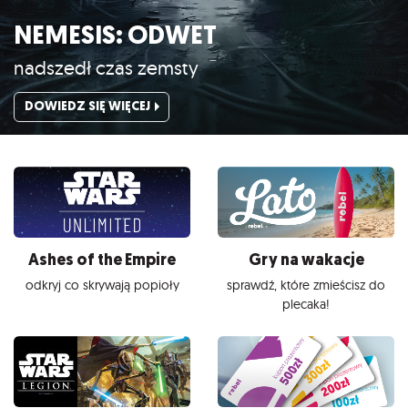
NEMESIS: ODWET
nadszedł czas zemsty
DOWIEDZ SIĘ WIĘCEJ
Ashes of the Empire
Gry na wakacje
odkryj co skrywają popioły
sprawdź, które zmieścisz do
plecaka!