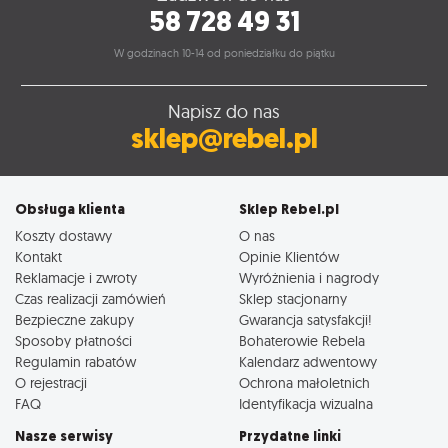
58 728 49 31
W godzinach 10-14 od poniedziałku do piątku
Napisz do nas
sklep@rebel.pl
Obsługa klienta
Sklep Rebel.pl
Koszty dostawy
O nas
Kontakt
Opinie Klientów
Reklamacje i zwroty
Wyróżnienia i nagrody
Czas realizacji zamówień
Sklep stacjonarny
Bezpieczne zakupy
Gwarancja satysfakcji!
Sposoby płatności
Bohaterowie Rebela
Regulamin rabatów
Kalendarz adwentowy
O rejestracji
Ochrona małoletnich
FAQ
Identyfikacja wizualna
Nasze serwisy
Przydatne linki