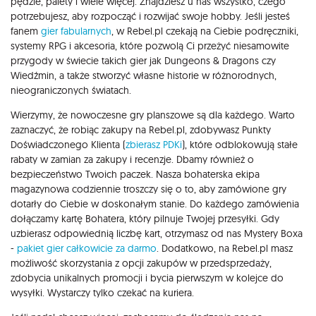
pędzle, palety i wiele więcej. Znajdziesz u nas wszystko, czego
potrzebujesz, aby rozpocząć i rozwijać swoje hobby. Jeśli jesteś
fanem
gier fabularnych
, w Rebel.pl czekają na Ciebie podręczniki,
systemy RPG i akcesoria, które pozwolą Ci przeżyć niesamowite
przygody w świecie takich gier jak Dungeons & Dragons czy
Wiedźmin, a także stworzyć własne historie w różnorodnych,
nieograniczonych światach.
Wierzymy, że nowoczesne gry planszowe są dla każdego. Warto
zaznaczyć, że robiąc zakupy na Rebel.pl, zdobywasz Punkty
Doświadczonego Klienta (
zbierasz PDKi
), które odblokowują stałe
rabaty w zamian za zakupy i recenzje. Dbamy również o
bezpieczeństwo Twoich paczek. Nasza bohaterska ekipa
magazynowa codziennie troszczy się o to, aby zamówione gry
dotarły do Ciebie w doskonałym stanie. Do każdego zamówienia
dołączamy kartę Bohatera, który pilnuje Twojej przesyłki. Gdy
uzbierasz odpowiednią liczbę kart, otrzymasz od nas Mystery Boxa
-
pakiet gier całkowicie za darmo
. Dodatkowo, na Rebel.pl masz
możliwość skorzystania z opcji zakupów w przedsprzedaży,
zdobycia unikalnych promocji i bycia pierwszym w kolejce do
wysyłki. Wystarczy tylko czekać na kuriera.