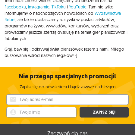
Jeśli nadal chcesz więcej, zachęcamy do śledzenia nas na
Facebooku
,
Instagramie
,
TikToku
i
YouTubie
. Tam nie tylko
informujemy o nadchodzących nowościach od
Wydawnictwa
Rebel
, ale także dostarczamy rozrywki w postaci artykułów,
programów na żywo, wywiadów, konkursów, wydarzeń oraz
prowadzimy jeszcze szerszą dyskusję na temat gier planszowych i
fabularnych.
Graj, baw się i odkrywaj świat planszówek razem z nami. Miłego
buszowania wśród naszych regałów! :)
Nie przegap specjalnych promocji!
Zapisz się do newslettera i bądź zawsze na bieżąco
Twój adres e-mail
Twoje imię
ZAPISZ SIĘ!
Zadzwoń do nas