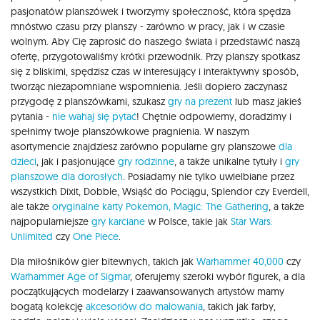
pasjonatów planszówek i tworzymy społeczność, która spędza
mnóstwo czasu przy planszy - zarówno w pracy, jak i w czasie
wolnym. Aby Cię zaprosić do naszego świata i przedstawić naszą
ofertę, przygotowaliśmy krótki przewodnik. Przy planszy spotkasz
się z bliskimi, spędzisz czas w interesujący i interaktywny sposób,
tworząc niezapomniane wspomnienia. Jeśli dopiero zaczynasz
przygodę z planszówkami, szukasz
gry na prezent
lub masz jakieś
pytania -
nie wahaj się pytać
! Chętnie odpowiemy, doradzimy i
spełnimy twoje planszówkowe pragnienia. W naszym
asortymencie znajdziesz zarówno popularne gry planszowe
dla
dzieci
, jak i pasjonujące
gry rodzinne
, a także unikalne tytuły i
gry
planszowe dla dorosłych
. Posiadamy nie tylko uwielbiane przez
wszystkich Dixit, Dobble, Wsiąść do Pociągu, Splendor czy Everdell,
ale także
oryginalne karty Pokemon,
Magic: The Gathering
, a także
najpopularniejsze
gry karciane
w Polsce, takie jak
Star Wars:
Unlimited
czy
One Piece
.
Dla miłośników gier bitewnych, takich jak
Warhammer 40,000
czy
Warhammer Age of Sigmar
, oferujemy szeroki wybór figurek, a dla
początkujących modelarzy i zaawansowanych artystów mamy
bogatą kolekcję
akcesoriów do malowania
, takich jak farby,