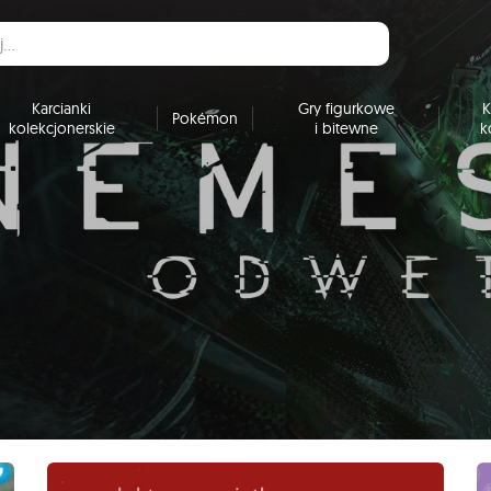
Karcianki
Gry figurkowe
K
Pokémon
kolekcjonerskie
i bitewne
k