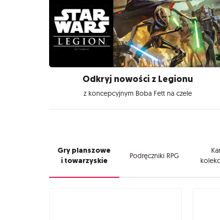
Odkryj nowości z Legionu
z koncepcyjnym Boba Fett na czele
Gry planszowe
Kar
Podręczniki RPG
i towarzyskie
kolekc