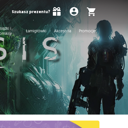
Szukasz prezentu?
siążki i
Łamigłówki
Akcesoria
Promocje
omiksy