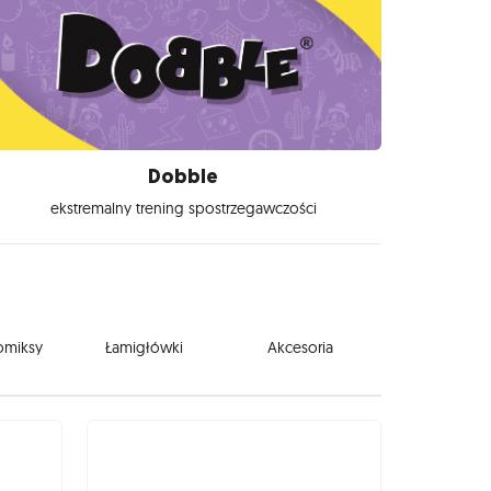
Dobble
ekstremalny trening spostrzegawczości
komiksy
Łamigłówki
Akcesoria