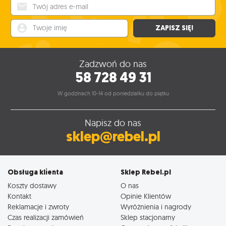
Twój adres e-mail
Twoje imię
ZAPISZ SIĘ!
Zadzwoń do nas
58 728 49 31
W godzinach 10-14 od poniedziałku do piątku
Napisz do nas
sklep@rebel.pl
Obsługa klienta
Sklep Rebel.pl
Koszty dostawy
O nas
Kontakt
Opinie Klientów
Reklamacje i zwroty
Wyróżnienia i nagrody
Czas realizacji zamówień
Sklep stacjonarny