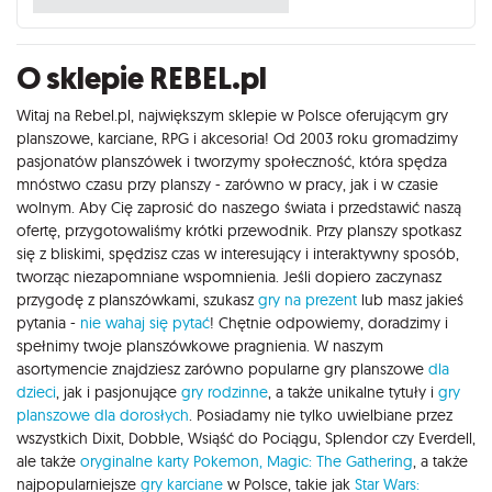
O sklepie REBEL.pl
Witaj na Rebel.pl, największym sklepie w Polsce oferującym gry
planszowe, karciane, RPG i akcesoria! Od 2003 roku gromadzimy
pasjonatów planszówek i tworzymy społeczność, która spędza
mnóstwo czasu przy planszy - zarówno w pracy, jak i w czasie
wolnym. Aby Cię zaprosić do naszego świata i przedstawić naszą
ofertę, przygotowaliśmy krótki przewodnik. Przy planszy spotkasz
się z bliskimi, spędzisz czas w interesujący i interaktywny sposób,
tworząc niezapomniane wspomnienia. Jeśli dopiero zaczynasz
przygodę z planszówkami, szukasz
gry na prezent
lub masz jakieś
pytania -
nie wahaj się pytać
! Chętnie odpowiemy, doradzimy i
spełnimy twoje planszówkowe pragnienia. W naszym
asortymencie znajdziesz zarówno popularne gry planszowe
dla
dzieci
, jak i pasjonujące
gry rodzinne
, a także unikalne tytuły i
gry
planszowe dla dorosłych
. Posiadamy nie tylko uwielbiane przez
wszystkich Dixit, Dobble, Wsiąść do Pociągu, Splendor czy Everdell,
ale także
oryginalne karty Pokemon,
Magic: The Gathering
, a także
najpopularniejsze
gry karciane
w Polsce, takie jak
Star Wars: