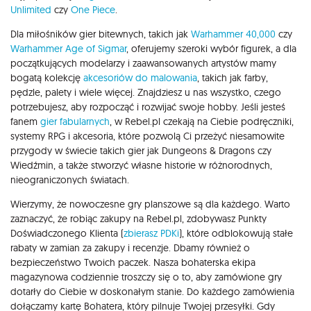
Unlimited
czy
One Piece
.
Dla miłośników gier bitewnych, takich jak
Warhammer 40,000
czy
Warhammer Age of Sigmar
, oferujemy szeroki wybór figurek, a dla
początkujących modelarzy i zaawansowanych artystów mamy
bogatą kolekcję
akcesoriów do malowania
, takich jak farby,
pędzle, palety i wiele więcej. Znajdziesz u nas wszystko, czego
potrzebujesz, aby rozpocząć i rozwijać swoje hobby. Jeśli jesteś
fanem
gier fabularnych
, w Rebel.pl czekają na Ciebie podręczniki,
systemy RPG i akcesoria, które pozwolą Ci przeżyć niesamowite
przygody w świecie takich gier jak Dungeons & Dragons czy
Wiedźmin, a także stworzyć własne historie w różnorodnych,
nieograniczonych światach.
Wierzymy, że nowoczesne gry planszowe są dla każdego. Warto
zaznaczyć, że robiąc zakupy na Rebel.pl, zdobywasz Punkty
Doświadczonego Klienta (
zbierasz PDKi
), które odblokowują stałe
rabaty w zamian za zakupy i recenzje. Dbamy również o
bezpieczeństwo Twoich paczek. Nasza bohaterska ekipa
magazynowa codziennie troszczy się o to, aby zamówione gry
dotarły do Ciebie w doskonałym stanie. Do każdego zamówienia
dołączamy kartę Bohatera, który pilnuje Twojej przesyłki. Gdy