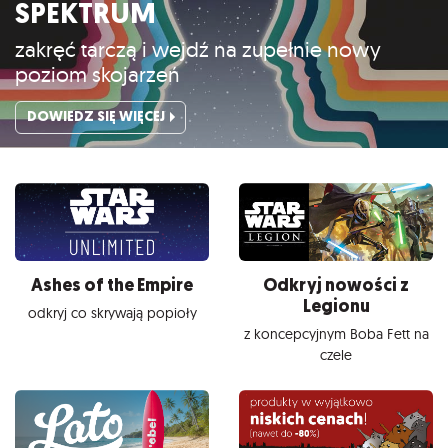
SPEKTRUM
zakręć tarczą i wejdź na zupełnie nowy
poziom skojarzeń
DOWIEDZ SIĘ WIĘCEJ
Ashes of the Empire
Odkryj nowości z
Legionu
odkryj co skrywają popioły
z koncepcyjnym Boba Fett na
czele