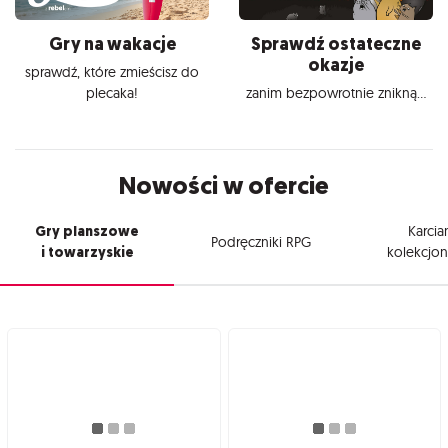
Gry na wakacje
Sprawdź ostateczne
okazje
sprawdź, które zmieścisz do
plecaka!
zanim bezpowrotnie znikną...
Nowości w ofercie
Gry planszowe
Karcia
Podręczniki RPG
i towarzyskie
kolekcjon