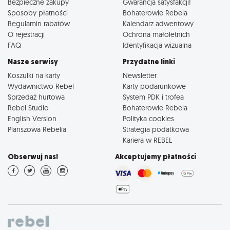
Bezpieczne zakupy
Gwarancja satysfakcji!
Sposoby płatności
Bohaterowie Rebela
Regulamin rabatów
Kalendarz adwentowy
O rejestracji
Ochrona małoletnich
FAQ
Identyfikacja wizualna
Nasze serwisy
Przydatne linki
Koszulki na karty
Newsletter
Wydawnictwo Rebel
Karty podarunkowe
Sprzedaż hurtowa
System PDK i trofea
Rebel Studio
Bohaterowie Rebela
English Version
Polityka cookies
Planszowa Rebelia
Strategia podatkowa
Kariera w REBEL
Obserwuj nas!
Akceptujemy płatności