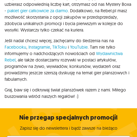
uzbierasz odpowiednią liczbę kart, otrzymasz od nas Mystery Boxa
-
pakiet gier całkowicie za darmo
. Dodatkowo, na Rebel.pl masz
możliwość skorzystania z opcji zakupów w przedsprzedaży,
zdobycia unikalnych promocji i bycia pierwszym w kolejce do
wysyłki. Wystarczy tylko czekać na kuriera.
Jeśli nadal chcesz więcej, zachęcamy do śledzenia nas na
Facebooku
,
Instagramie
,
TikToku
i
YouTubie
. Tam nie tylko
informujemy o nadchodzących nowościach od
Wydawnictwa
Rebel
, ale także dostarczamy rozrywki w postaci artykułów,
programów na żywo, wywiadów, konkursów, wydarzeń oraz
prowadzimy jeszcze szerszą dyskusję na temat gier planszowych i
fabularnych.
Graj, baw się i odkrywaj świat planszówek razem z nami. Miłego
buszowania wśród naszych regałów! :)
Nie przegap specjalnych promocji!
Zapisz się do newslettera i bądź zawsze na bieżąco