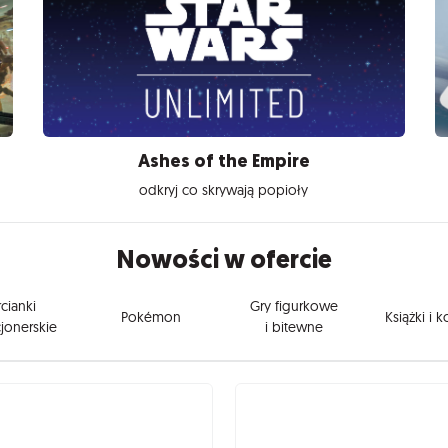
Ashes of the Empire
odkryj co skrywają popioły
Nowości w ofercie
cianki
Gry figurkowe
Pokémon
Książki i 
jonerskie
i bitewne