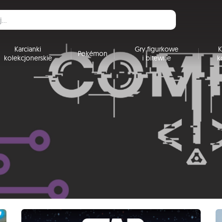
Karcianki
Gry figurkowe
K
Pokémon
kolekcjonerskie
i bitewne
k