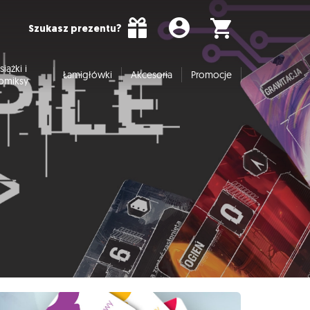
Szukasz prezentu?
siążki i
Łamigłówki
Akcesoria
Promocje
omiksy