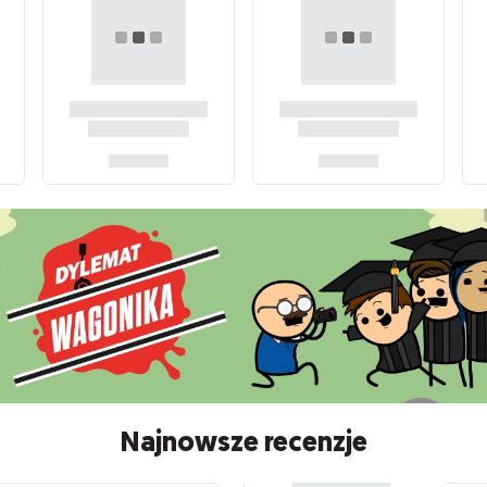
Najnowsze recenzje