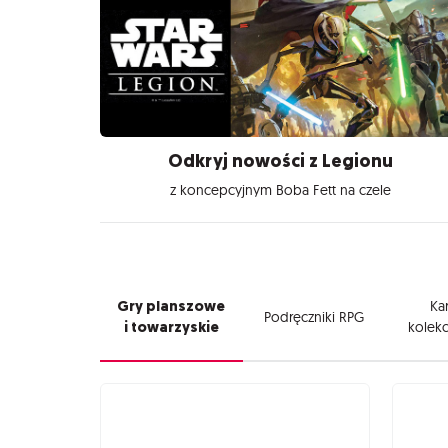
Odkryj nowości z Legionu
z koncepcyjnym Boba Fett na czele
Gry planszowe
Kar
Podręczniki RPG
i towarzyskie
kolekc