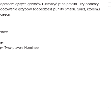
 najsmaczniejszych grzybów i usmażyć je na patelni. Przy pomocy
rzygotowanie grzybów zdobędziesz punkty Smaku. Gracz, któremu
cięzcą.
minee
ner
egy: Two-players Nominee.