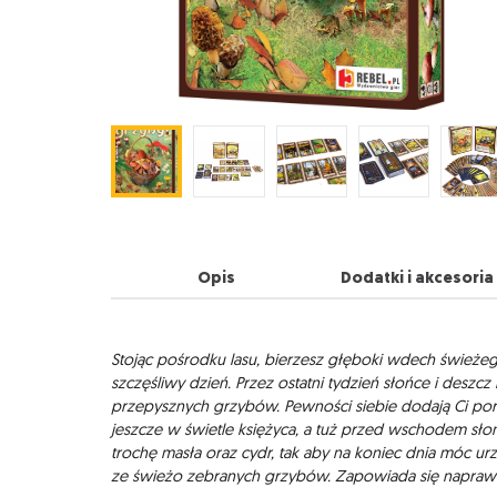
Opis
Dodatki i akcesoria
Opis
Stojąc pośrodku lasu, bierzesz głęboki wdech świeżeg
szczęśliwy dzień. Przez ostatni tydzień słońce i desz
przepysznych grzybów. Pewności siebie dodają Ci por
jeszcze w świetle księżyca, a tuż przed wschodem sło
trochę masła oraz cydr, tak aby na koniec dnia móc ur
ze świeżo zebranych grzybów. Zapowiada się napraw