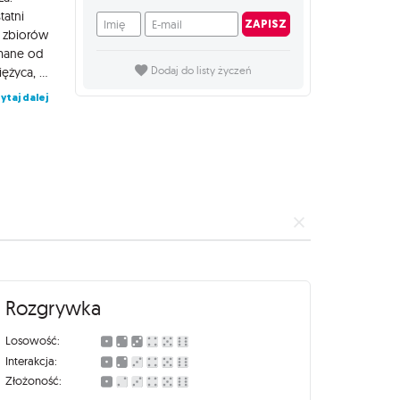
tatni
Imię
E-mail
ZAPISZ
o zbiorów
ymane od
lokalnej ludności. Wyposażony w duży kosz, jeszcze w świetle księżyca, a tuż przed wschodem słońca rozpoczynasz swoją przygodę. Zabrałeś ze sobą patelnię, trochę masła oraz cydr, tak aby na koniec dnia móc urządzić sobie ucztę przy ognisku, przyrządzając smakowite danie ze świeżo zebranych grzybów. Zapowiada się naprawdę wspaniały dzień! W grze Na grzyby! próbujesz zebrać jak najwięcej jak najsmaczniejszych grzybów i usmażyć je na patelni. Przy pomocy Masła i Cydru możesz uszlachetnić swój posiłek. Za przygotowanie grzybów zdobędziesz punkty Smaku. Gracz, któremu uda się zdobyć najwięcej punktów Smaku, zostanie zwycięzcą. Gra zdobyła następujące nagrody i wyróżnienia: 2012 Golden Geek Best 2-Player Board Game Nominee 2012 Golden Geek Best Card Game Nominee 2014 Games Magazine Best New Card Game Winner 2014 International Gamers Award – General Strategy: Two-players Nominee.
Dodaj do listy życzeń
ytaj dalej
Rozgrywka
Losowość:
Interakcja:
Złożoność: