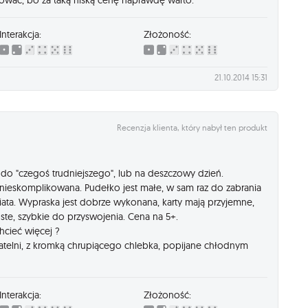
Interakcja:
Złożoność:
21.10.2014 15:31
Recenzja klienta, który nabył ten produkt
do "czegoś trudniejszego", lub na deszczowy dzień.
i nieskomplikowana. Pudełko jest małe, w sam raz do zabrania
ata. Wypraska jest dobrze wykonana, karty mają przyjemne,
oste, szybkie do przyswojenia. Cena na 5+.
hcieć więcej ?
atelni, z kromką chrupiącego chlebka, popijane chłodnym
Interakcja:
Złożoność: