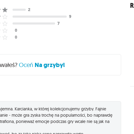
R
ywałeś?
Oceń
Na grzyby!
zyjemna. Karcianka, w której kolekcjonujemy grzyby. Fajnie
danie - może gra zyska trochę na popularności, bo naprawdę
etrafiona, ponieważ emocje podczas gry wcale nie są jak na
pować, bo za taką niską cenę naprawdę warto.