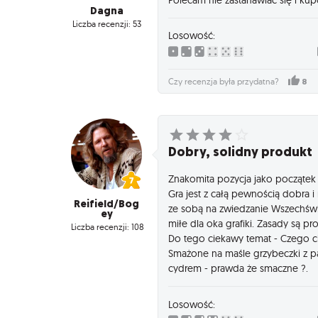
Dagna
Liczba recenzji: 53
Losowość:
8
Czy recenzja była przydatna?
Dobry, solidny produkt
Znakomita pozycja jako początek 
Gra jest z całą pewnością dobra 
Reifield/Bog
ze sobą na zwiedzanie Wszechświ
ey
miłe dla oka grafiki. Zasady są pr
Liczba recenzji: 108
Do tego ciekawy temat - Czego c
Smażone na maśle grzybeczki z p
cydrem - prawda że smaczne ?.
Losowość: