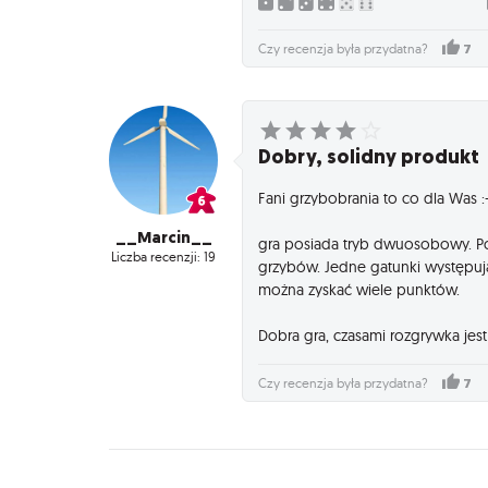
7
Czy recenzja była przydatna?
Dobry, solidny produkt
Fani grzybobrania to co dla Was :-
__Marcin__
gra posiada tryb dwuosobowy. Po
Liczba recenzji: 19
grzybów. Jedne gatunki występują 
można zyskać wiele punktów.
Dobra gra, czasami rozgrywka jes
7
Czy recenzja była przydatna?