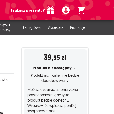
Szukasz prezentu?
siążki i
Łamigłówki
Akcesoria
Promocje
omiksy
39
,95
zł
Produkt niedostępny
Produkt archiwalny: nie będzie
lskie
dodrukowywany
Możesz otrzymać automatyczne
powiadomienie, gdy tylko
produkt będzie dostępny.
Wystarczy, że wpiszesz poniżej
swój adres e-mail.
za.