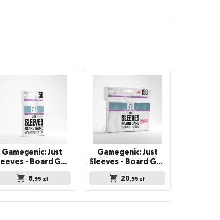
Gamegenic: Just
Gamegenic: Just
Sleeves - Board Game Sleeves (62 x 94 mm) 50 sztuk, Clear
Sleeves - Board Game Sleeves (62 x 94 mm) 150 sztuk, Clear
8
20
,95
zł
,95
zł