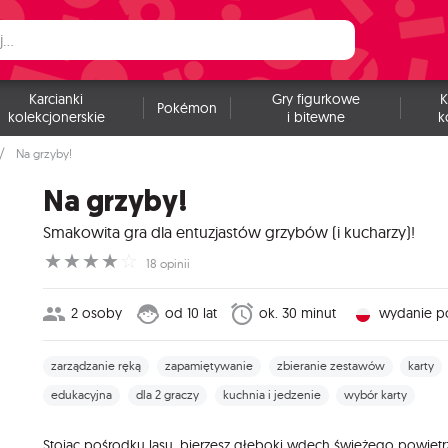
Karcianki
Gry figurkowe
K
Pokémon
kolekcjonerskie
i bitewne
k
Na grzyby!
Na grzyby!
Smakowita gra dla entuzjastów grzybów (i kucharzy)!
☆
☆
☆
☆
☆
18 opinii
2 osoby
od 10 lat
ok. 30 minut
wydanie po
zarządzanie ręką
zapamiętywanie
zbieranie zestawów
karty
edukacyjna
dla 2 graczy
kuchnia i jedzenie
wybór karty
Stojąc pośrodku lasu, bierzesz głęboki wdech świeżego powietr