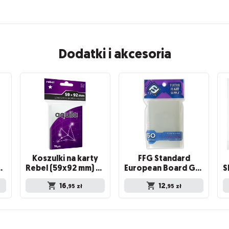
Dodatki i akcesoria
Koszulki na karty
FFG Standard
a Light, 100 sztuk
Rebel (59x92 mm) Aquila Medium, 100 sztuk
European Board Game Sleeves 50
16
12
,95
zł
,95
zł