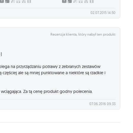
02.07.2015 14:50
Recenzja klienta, który nabył ten produkt
)
lega na przyrządzaniu potrawy z zebranych zestawów
częściej ale są mniej punktowane a niektóre są rzadkie i
t wciągająca. Za tą cenę produkt godny polecenia.
07.06.2016 09:33