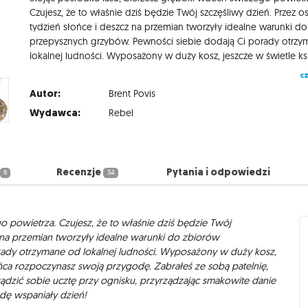
Czujesz, że to właśnie dziś będzie Twój szczęśliwy dzień. Przez os
tydzień słońce i deszcz na przemian tworzyły idealne warunki d
przepysznych grzybów. Pewności siebie dodają Ci porady otrz
cz
Autor:
Brent Povis
Wydawca:
Rebel
Recenzje
Pytania i odpowiedzi
6
34
o powietrza. Czujesz, że to właśnie dziś będzie Twój
cz na przemian tworzyły idealne warunki do zbiorów
ady otrzymane od lokalnej ludności. Wyposażony w duży kosz,
ńca rozpoczynasz swoją przygodę. Zabrałeś ze sobą patelnię,
ządzić sobie ucztę przy ognisku, przyrządzając smakowite danie
dę wspaniały dzień!