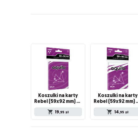
Koszulki na karty
Koszulki na karty
Rebel (59x92 mm) Aquila Premium, 100 sztuk
Rebel (59x92 mm) Aquil
19
14
,95
zł
,95
zł