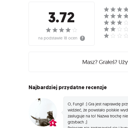
Recenzje
3.72
na podstawie
18 ocen
Masz? Grałeś? Uż
Najbardziej przydatne recenzje
O, Fungi! :) Gra jest naprawdę pr
widzieć, że powstało polskie wy
zasługuje na to! Nazwa trochę ni
grzybach ;)
Polecam nie zastanawiać się i ku