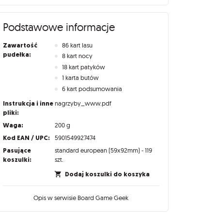
Podstawowe informacje
Zawartość
86 kart lasu
pudełka:
8 kart nocy
18 kart patyków
1 karta butów
6 kart podsumowania
Instrukcja i inne
nagrzyby_www.pdf
pliki:
Waga:
200 g
Kod EAN / UPC:
5901549927474
Pasujące
standard european (59x92mm) - 119
koszulki:
szt.
Dodaj koszulki do koszyka
Opis w serwisie Board Game Geek