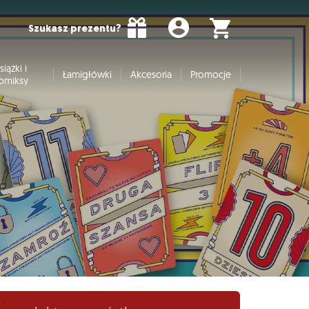
Szukasz prezentu?
siążki i
Łamigłówki
Akcesoria
Promocje
omiksy