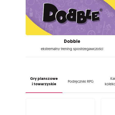
Dobble
ekstremalny trening spostrzegawczości
Gry planszowe
Kar
Podręczniki RPG
i towarzyskie
kolekc