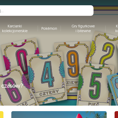
Karcianki
Gry figurkowe
K
Pokémon
kolekcjonerskie
i bitewne
k
h czasów?