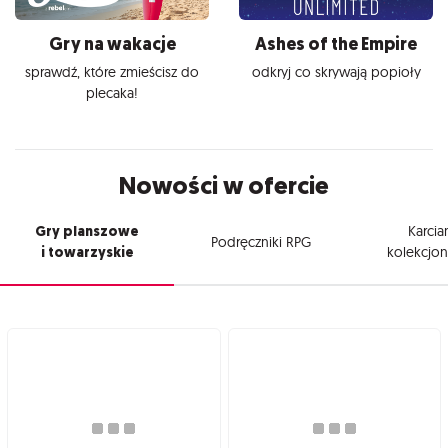
Gry na wakacje
Ashes of the Empire
sprawdź, które zmieścisz do
odkryj co skrywają popioły
plecaka!
Nowości w ofercie
Gry planszowe
Karcia
Podręczniki RPG
i towarzyskie
kolekcjon