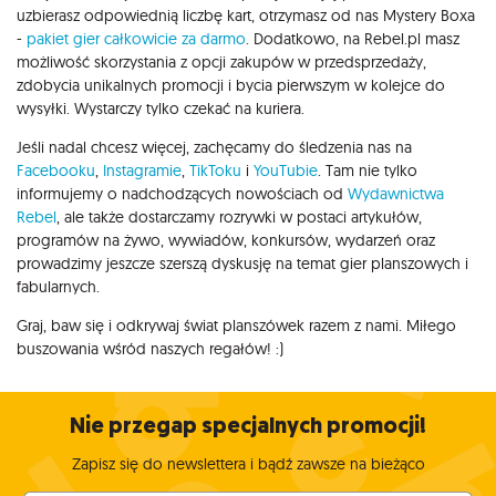
uzbierasz odpowiednią liczbę kart, otrzymasz od nas Mystery Boxa
-
pakiet gier całkowicie za darmo
. Dodatkowo, na Rebel.pl masz
możliwość skorzystania z opcji zakupów w przedsprzedaży,
zdobycia unikalnych promocji i bycia pierwszym w kolejce do
wysyłki. Wystarczy tylko czekać na kuriera.
Jeśli nadal chcesz więcej, zachęcamy do śledzenia nas na
Facebooku
,
Instagramie
,
TikToku
i
YouTubie
. Tam nie tylko
informujemy o nadchodzących nowościach od
Wydawnictwa
Rebel
, ale także dostarczamy rozrywki w postaci artykułów,
programów na żywo, wywiadów, konkursów, wydarzeń oraz
prowadzimy jeszcze szerszą dyskusję na temat gier planszowych i
fabularnych.
Graj, baw się i odkrywaj świat planszówek razem z nami. Miłego
buszowania wśród naszych regałów! :)
Nie przegap specjalnych promocji!
Zapisz się do newslettera i bądź zawsze na bieżąco