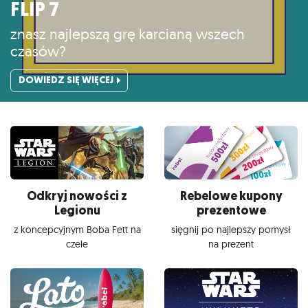
FLIP 7
znasz najlepszą grę karcianą wszech
czasów?
DOWIEDZ SIĘ WIĘCEJ
Odkryj nowości z
Rebelowe kupony
Legionu
prezentowe
z koncepcyjnym Boba Fett na
sięgnij po najlepszy pomysł
czele
na prezent