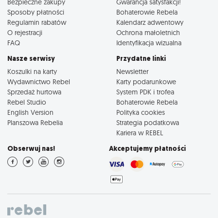
Bezpieczne zakupy
Gwarancja satysfakcji!
Sposoby płatności
Bohaterowie Rebela
Regulamin rabatów
Kalendarz adwentowy
O rejestracji
Ochrona małoletnich
FAQ
Identyfikacja wizualna
Nasze serwisy
Przydatne linki
Koszulki na karty
Newsletter
Wydawnictwo Rebel
Karty podarunkowe
Sprzedaż hurtowa
System PDK i trofea
Rebel Studio
Bohaterowie Rebela
English Version
Polityka cookies
Planszowa Rebelia
Strategia podatkowa
Kariera w REBEL
Obserwuj nas!
Akceptujemy płatności