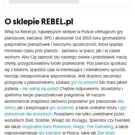
O sklepie REBEL.pl
Witaj na Rebel.pl, największym sklepie w Polsce oferującym gry
planszowe, karciane, RPG i akcesoria! Od 2003 roku gromadzimy
pasjonatów planszówek i tworzymy społeczność, która spędza
mnóstwo czasu przy planszy - zarówno w pracy, jak i w czasie
wolnym. Aby Cię zaprosić do naszego świata i przedstawić naszą
ofertę, przygotowaliśmy krótki przewodnik. Przy planszy spotkasz
się z bliskimi, spędzisz czas w interesujący i interaktywny sposób,
tworząc niezapomniane wspomnienia. Jeśli dopiero zaczynasz
przygodę z planszówkami, szukasz
gry na prezent
lub masz jakieś
pytania -
nie wahaj się pytać
! Chętnie odpowiemy, doradzimy i
spełnimy twoje planszówkowe pragnienia. W naszym
asortymencie znajdziesz zarówno popularne gry planszowe
dla
dzieci
, jak i pasjonujące
gry rodzinne
, a także unikalne tytuły i
gry
planszowe dla dorosłych
. Posiadamy nie tylko uwielbiane przez
wszystkich Dixit, Dobble, Wsiąść do Pociągu, Splendor czy Everdell,
ale także
oryginalne karty Pokemon,
Magic: The Gathering
, a także
najpopularniejsze
gry karciane
w Polsce, takie jak
Star Wars: