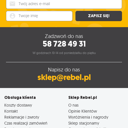
Twój adres e-mail
Twoje imię
ZAPISZ SIĘ!
Zadzwoń do nas
58 728 49 31
W godzinach 10-14 od poniedziałku do piątku
Napisz do nas
sklep@rebel.pl
Obsługa klienta
Sklep Rebel.pl
Koszty dostawy
O nas
Kontakt
Opinie Klientów
Reklamacje i zwroty
Wyróżnienia i nagrody
Czas realizacji zamówień
Sklep stacjonarny