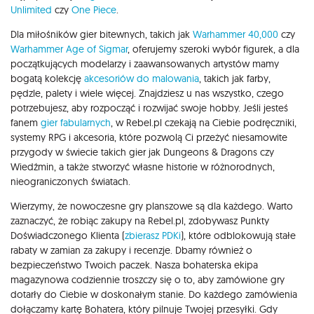
Unlimited
czy
One Piece
.
Dla miłośników gier bitewnych, takich jak
Warhammer 40,000
czy
Warhammer Age of Sigmar
, oferujemy szeroki wybór figurek, a dla
początkujących modelarzy i zaawansowanych artystów mamy
bogatą kolekcję
akcesoriów do malowania
, takich jak farby,
pędzle, palety i wiele więcej. Znajdziesz u nas wszystko, czego
potrzebujesz, aby rozpocząć i rozwijać swoje hobby. Jeśli jesteś
fanem
gier fabularnych
, w Rebel.pl czekają na Ciebie podręczniki,
systemy RPG i akcesoria, które pozwolą Ci przeżyć niesamowite
przygody w świecie takich gier jak Dungeons & Dragons czy
Wiedźmin, a także stworzyć własne historie w różnorodnych,
nieograniczonych światach.
Wierzymy, że nowoczesne gry planszowe są dla każdego. Warto
zaznaczyć, że robiąc zakupy na Rebel.pl, zdobywasz Punkty
Doświadczonego Klienta (
zbierasz PDKi
), które odblokowują stałe
rabaty w zamian za zakupy i recenzje. Dbamy również o
bezpieczeństwo Twoich paczek. Nasza bohaterska ekipa
magazynowa codziennie troszczy się o to, aby zamówione gry
dotarły do Ciebie w doskonałym stanie. Do każdego zamówienia
dołączamy kartę Bohatera, który pilnuje Twojej przesyłki. Gdy