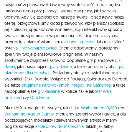
pasjonatów planszówek i tworzymy społeczność, która spędza
mnóstwo czasu przy planszy - zarówno w pracy, jak i w czasie
wolnym. Aby Cię zaprosić do naszego świata i przedstawić naszą
ofertę, przygotowaliśmy krótki przewodnik. Przy planszy spotkasz
się z bliskimi, spędzisz czas w interesujący i interaktywny sposób,
tworząc niezapomniane wspomnienia. Jeśli dopiero zaczynasz
przygodę z planszówkami, szukasz
gry na prezent
lub masz jakieś
pytania -
nie wahaj się pytać
! Chętnie odpowiemy, doradzimy i
spełnimy twoje planszówkowe pragnienia. W naszym
asortymencie znajdziesz zarówno popularne gry planszowe
dla
dzieci
, jak i pasjonujące
gry rodzinne
, a także unikalne tytuły i
gry
planszowe dla dorosłych
. Posiadamy nie tylko uwielbiane przez
wszystkich Dixit, Dobble, Wsiąść do Pociągu, Splendor czy Everdell,
ale także
oryginalne karty Pokemon,
Magic: The Gathering
, a także
najpopularniejsze
gry karciane
w Polsce, takie jak
Star Wars:
Unlimited
czy
One Piece
.
Dla miłośników gier bitewnych, takich jak
Warhammer 40,000
czy
Warhammer Age of Sigmar
, oferujemy szeroki wybór figurek, a dla
początkujących modelarzy i zaawansowanych artystów mamy
bogatą kolekcję
akcesoriów do malowania
, takich jak farby,