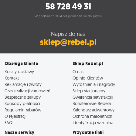
58 728 49 31
W godzinach 10-14 od poniedziałku do piątku
Napisz do nas
sklep@rebel.pl
Obsługa klienta
Sklep Rebel.pl
Koszty dostawy
O nas
Kontakt
Opinie Klientów
Reklamacje i zwroty
Wyróżnienia i nagrody
Czas realizacji zamówień
Sklep stacjonarny
Bezpieczne zakupy
Gwarancja satysfakcji!
Sposoby płatności
Bohaterowie Rebela
Regulamin rabatów
Kalendarz adwentowy
O rejestracji
Ochrona małoletnich
FAQ
Identyfikacja wizualna
Nasze serwisy
Przydatne linki