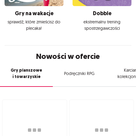
Gry na wakacje
Dobble
sprawdź, które zmieścisz do
ekstremalny trening
plecaka!
spostrzegawczości
Nowości w ofercie
Gry planszowe
Karcia
Podręczniki RPG
i towarzyskie
kolekcjon