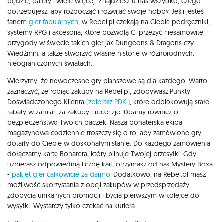
pędzle, palety i wiele więcej. Znajdziesz u nas wszystko, czego
potrzebujesz, aby rozpocząć i rozwijać swoje hobby. Jeśli jesteś
fanem
gier fabularnych
, w Rebel.pl czekają na Ciebie podręczniki,
systemy RPG i akcesoria, które pozwolą Ci przeżyć niesamowite
przygody w świecie takich gier jak Dungeons & Dragons czy
Wiedźmin, a także stworzyć własne historie w różnorodnych,
nieograniczonych światach.
Wierzymy, że nowoczesne gry planszowe są dla każdego. Warto
zaznaczyć, że robiąc zakupy na Rebel.pl, zdobywasz Punkty
Doświadczonego Klienta (
zbierasz PDKi
), które odblokowują stałe
rabaty w zamian za zakupy i recenzje. Dbamy również o
bezpieczeństwo Twoich paczek. Nasza bohaterska ekipa
magazynowa codziennie troszczy się o to, aby zamówione gry
dotarły do Ciebie w doskonałym stanie. Do każdego zamówienia
dołączamy kartę Bohatera, który pilnuje Twojej przesyłki. Gdy
uzbierasz odpowiednią liczbę kart, otrzymasz od nas Mystery Boxa
-
pakiet gier całkowicie za darmo
. Dodatkowo, na Rebel.pl masz
możliwość skorzystania z opcji zakupów w przedsprzedaży,
zdobycia unikalnych promocji i bycia pierwszym w kolejce do
wysyłki. Wystarczy tylko czekać na kuriera.