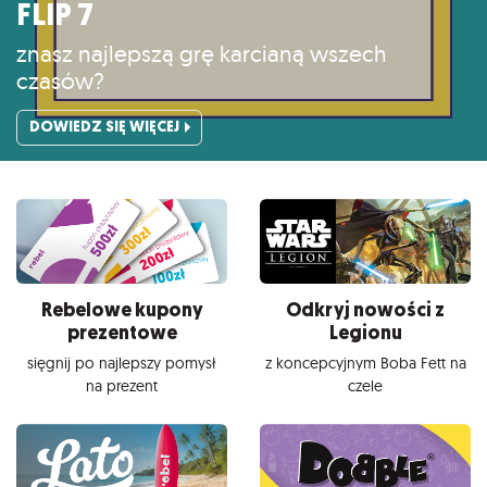
FLIP 7
znasz najlepszą grę karcianą wszech
czasów?
DOWIEDZ SIĘ WIĘCEJ
Rebelowe kupony
Odkryj nowości z
prezentowe
Legionu
sięgnij po najlepszy pomysł
z koncepcyjnym Boba Fett na
na prezent
czele