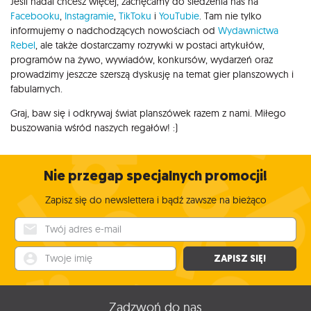
Jeśli nadal chcesz więcej, zachęcamy do śledzenia nas na
Facebooku
,
Instagramie
,
TikToku
i
YouTubie
. Tam nie tylko
informujemy o nadchodzących nowościach od
Wydawnictwa
Rebel
, ale także dostarczamy rozrywki w postaci artykułów,
programów na żywo, wywiadów, konkursów, wydarzeń oraz
prowadzimy jeszcze szerszą dyskusję na temat gier planszowych i
fabularnych.
Graj, baw się i odkrywaj świat planszówek razem z nami. Miłego
buszowania wśród naszych regałów! :)
Nie przegap specjalnych promocji!
Zapisz się do newslettera i bądź zawsze na bieżąco
Twój adres e-mail
Twoje imię
ZAPISZ SIĘ!
Zadzwoń do nas