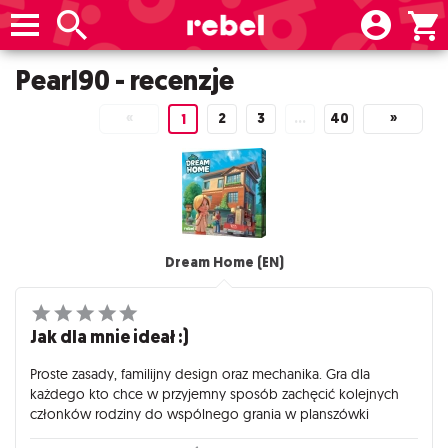
Pearl90 - recenzje
«
2
3
…
40
»
1
Dream Home (EN)
Jak dla mnie ideał :)
Proste zasady, familijny design oraz mechanika. Gra dla
każdego kto chce w przyjemny sposób zachęcić kolejnych
członków rodziny do wspólnego grania w planszówki