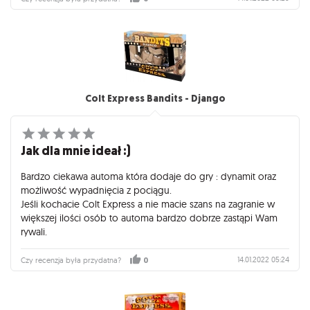
Colt Express Bandits - Django
Jak dla mnie ideał :)
Bardzo ciekawa automa która dodaje do gry : dynamit oraz
możliwość wypadnięcia z pociągu.
Jeśli kochacie Colt Express a nie macie szans na zagranie w
większej ilości osób to automa bardzo dobrze zastąpi Wam
rywali.
14.01.2022 05:24
Czy recenzja była przydatna?
0