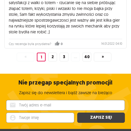
satysfakcji z walki o totem - rzucanie się na siebie próbując
złapać totem, krzyki, piski i wrzaski to nie moja bajka przy
stole, Sam fakt wykorzystania zmysłu zwinności oraz co
najważniejsze spostrzegawczosci jest ważny ale jest kilka gier
na rynku które lepiej korzystają ze swoich mechanik aby przy
stole bydła nie robić ;)
14.01.2022 04:10
Czy recenzja była przydatna?
0
«
2
3
…
40
»
1
Nie przegap specjalnych promocji!
Zapisz się do newslettera i bądź zawsze na bieżąco
Twój adres e-mail
Twoje imię
ZAPISZ SIĘ!