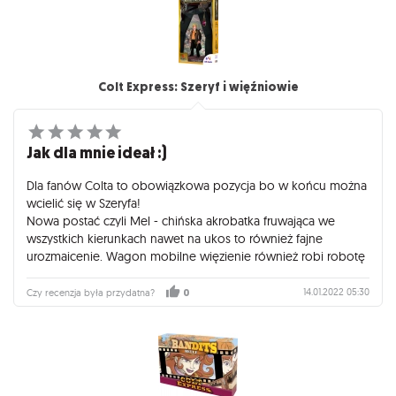
Colt Express: Szeryf i więźniowie
Jak dla mnie ideał :)
Dla fanów Colta to obowiązkowa pozycja bo w końcu można
wcielić się w Szeryfa!
Nowa postać czyli Mel - chińska akrobatka fruwająca we
wszystkich kierunkach nawet na ukos to również fajne
urozmaicenie. Wagon mobilne więzienie również robi robotę
14.01.2022 05:30
Czy recenzja była przydatna?
0