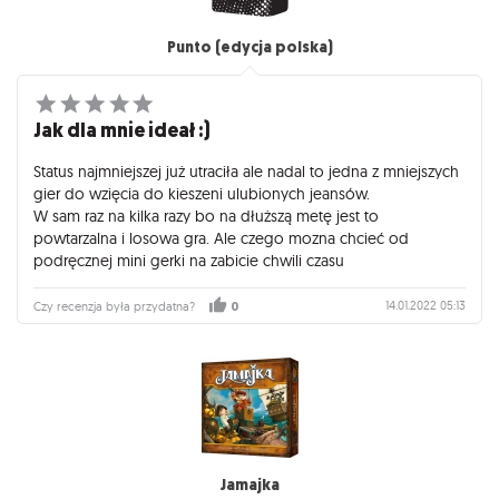
Punto (edycja polska)
Jak dla mnie ideał :)
Status najmniejszej już utraciła ale nadal to jedna z mniejszych
gier do wzięcia do kieszeni ulubionych jeansów.
W sam raz na kilka razy bo na dłuższą metę jest to
powtarzalna i losowa gra. Ale czego mozna chcieć od
podręcznej mini gerki na zabicie chwili czasu
14.01.2022 05:13
Czy recenzja była przydatna?
0
Jamajka