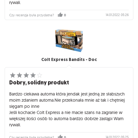
rywali.
14.01.2022 05:26
Czy recenzja była przydatna?
0
Colt Express Bandits - Doc
Dobry, solidny produkt
Bardzo ciekawa automa która jendak jest jedną ze słabszych
moim zdaniem automa.Nie przekonała mnie aż tak i chętniej
sięgam po inne
Jeśli kochacie Colt Express a nie macie szans na zagranie w
większej ilości osób to automa bardzo dobrze zastąpi Wam
rywali.
14.01.2022 05:25
Czy recenzja była przydatna?
0