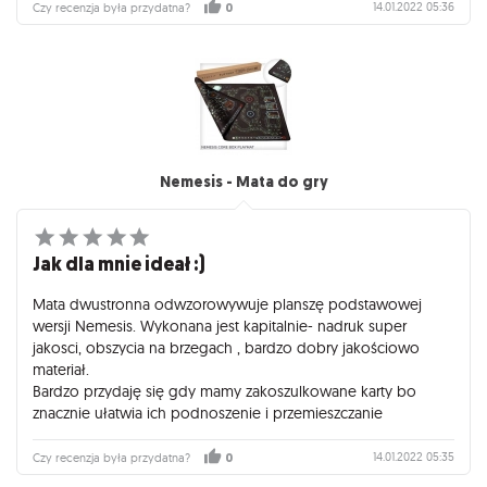
14.01.2022 05:36
Czy recenzja była przydatna?
0
Nemesis - Mata do gry
Jak dla mnie ideał :)
Mata dwustronna odwzorowywuje planszę podstawowej
wersji Nemesis. Wykonana jest kapitalnie- nadruk super
jakosci, obszycia na brzegach , bardzo dobry jakościowo
materiał.
Bardzo przydaję się gdy mamy zakoszulkowane karty bo
znacznie ułatwia ich podnoszenie i przemieszczanie
14.01.2022 05:35
Czy recenzja była przydatna?
0