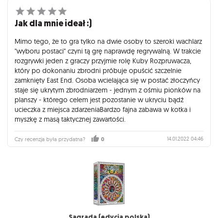
Jak dla mnie ideał :)
Mimo tego, że to gra tylko na dwie osoby to szeroki wachlarz
"wyboru postaci" czyni tą grę naprawdę regrywalną. W trakcie
rozgrywki jeden z graczy przyjmie rolę Kuby Rozpruwacza,
który po dokonaniu zbrodni próbuje opuścić szczelnie
zamknięty East End. Osoba wcielająca się w postać złoczyńcy
staje się ukrytym zbrodniarzem - jednym z ośmiu pionków na
planszy - którego celem jest pozostanie w ukryciu bądź
ucieczka z miejsca zdarzeniaBardzo fajna zabawa w kotka i
myszkę z masą taktycznej zawartości.
14.01.2022 04:46
Czy recenzja była przydatna?
0
Sagrada (edycja polska)