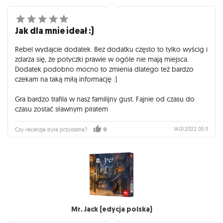
Jak dla mnie ideał :)
Rebel wydajcie dodatek. Bez dodatku często to tylko wyścig i
zdarza się, że potyczki prawie w ogóle nie mają miejsca.
Dodatek podobno mocno to zmienia dlatego też bardzo
czekam na taką miłą informację :)
Gra bardzo trafila w nasz familijny gust. Fajnie od czasu do
czasu zostać sławnym piratem
14.01.2022 05:11
Czy recenzja była przydatna?
0
Mr. Jack (edycja polska)