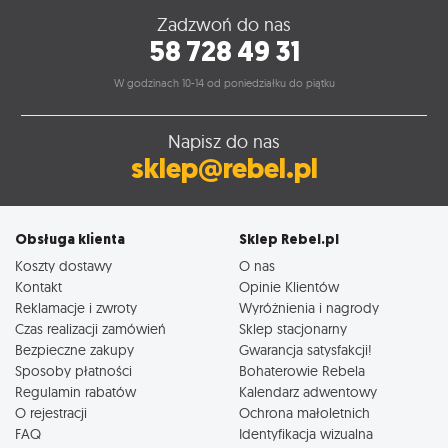
Zadzwoń do nas
58 728 49 31
W godzinach 10-14 od poniedziałku do piątku
Napisz do nas
sklep@rebel.pl
Obsługa klienta
Sklep Rebel.pl
Koszty dostawy
O nas
Kontakt
Opinie Klientów
Reklamacje i zwroty
Wyróżnienia i nagrody
Czas realizacji zamówień
Sklep stacjonarny
Bezpieczne zakupy
Gwarancja satysfakcji!
Sposoby płatności
Bohaterowie Rebela
Regulamin rabatów
Kalendarz adwentowy
O rejestracji
Ochrona małoletnich
FAQ
Identyfikacja wizualna