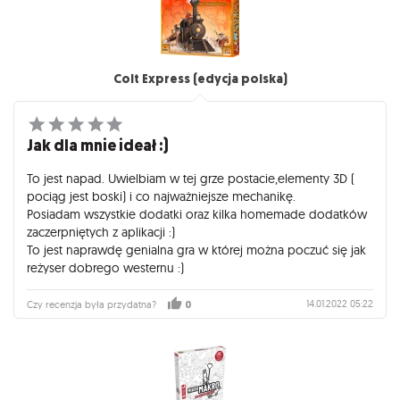
Colt Express (edycja polska)
Jak dla mnie ideał :)
To jest napad. Uwielbiam w tej grze postacie,elementy 3D (
pociąg jest boski) i co najważniejsze mechanikę.
Posiadam wszystkie dodatki oraz kilka homemade dodatków
zaczerpniętych z aplikacji :)
To jest naprawdę genialna gra w której można poczuć się jak
reżyser dobrego westernu :)
14.01.2022 05:22
Czy recenzja była przydatna?
0