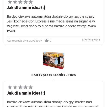
Jak dla mnie ideał :)
Bardzo ciekawa automa która dodaje do gry zatrute strzały
Jeśli kochacie Colt Express a nie macie szans na zagranie w
większej ilości osób to automa bardzo dobrze zastąpi Wam
rywali.
14.01.2022 05:27
Czy recenzja była przydatna?
0
Colt Express Bandits - Tuco
Jak dla mnie ideał :)
Bardzo ciekawa automa która dodaje do gry strzelca nad
strzelce. Tuco robi strzelecką sieczkę i może go powstrzymać