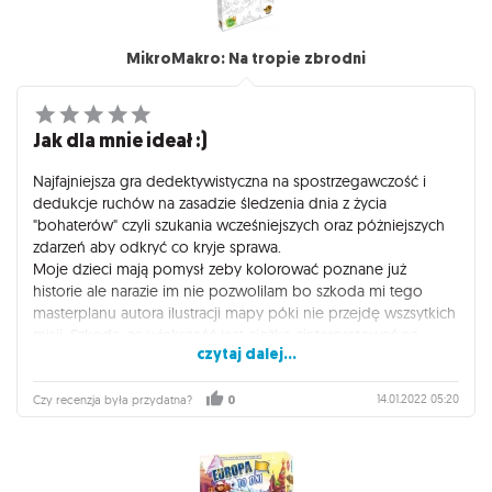
MikroMakro: Na tropie zbrodni
Jak dla mnie ideał :)
Najfajniejsza gra dedektywistyczna na spostrzegawczość i
dedukcje ruchów na zasadzie śledzenia dnia z życia
"bohaterów" czyli szukania wcześniejszych oraz póżniejszych
zdarzeń aby odkryć co kryje sprawa.
Moje dzieci mają pomysł zeby kolorować poznane już
historie ale narazie im nie pozwolilam bo szkoda mi tego
masterplanu autora ilustracji mapy póki nie przejdę wszsytkich
misji. Szkoda ,ze większość jest ciężko zinterpretować na
czytaj dalej...
historię którą można opowiedzieć dzieciom zeby mogły
zagrac ze mną całość.Liczę że kiedyś wydadzą wersję Junior ;)
14.01.2022 05:20
Czy recenzja była przydatna?
0