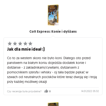
Colt Express: Konie i dyliżans
Jak dla mnie ideał :)
Co to za western skoro nie było koni. Dlatego oto przed
panstwem na białym koniu dojeżdża dodatek konie i
dyliżanse - z zakladnikami/cywilami, dylizansem z
pomocnikiem szeryfa i whisky - oj talia będzie pękać w
szwach od neutralnych pocisków które teraz dwoją się i troją
przy każdej możliwej okazji
14.01.2022 05:32
Czy recenzja była przydatna?
0