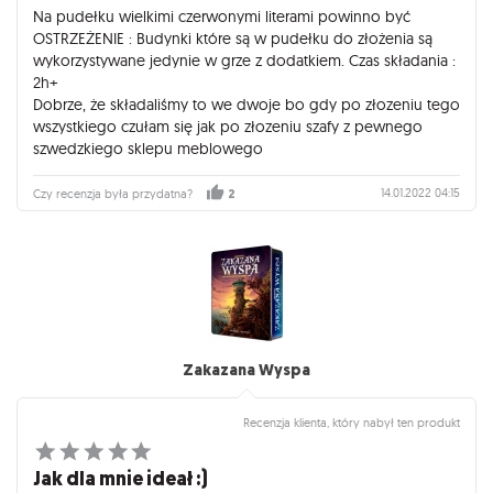
Na pudełku wielkimi czerwonymi literami powinno być
OSTRZEŻENIE : Budynki które są w pudełku do złożenia są
wykorzystywane jedynie w grze z dodatkiem. Czas składania :
2h+
Dobrze, że składaliśmy to we dwoje bo gdy po złozeniu tego
wszystkiego czułam się jak po złozeniu szafy z pewnego
szwedzkiego sklepu meblowego
14.01.2022 04:15
Czy recenzja była przydatna?
2
Zakazana Wyspa
Recenzja klienta, który nabył ten produkt
Jak dla mnie ideał :)