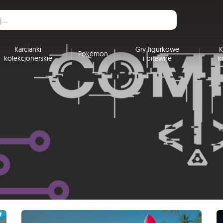
Karcianki
Gry figurkowe
K
Pokémon
kolekcjonerskie
i bitewne
k