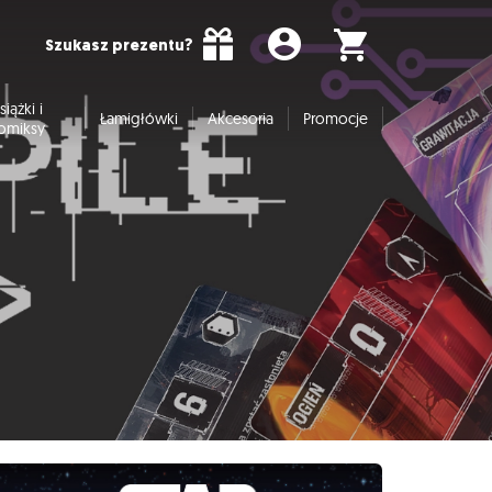
Szukasz prezentu?
siążki i
Łamigłówki
Akcesoria
Promocje
omiksy