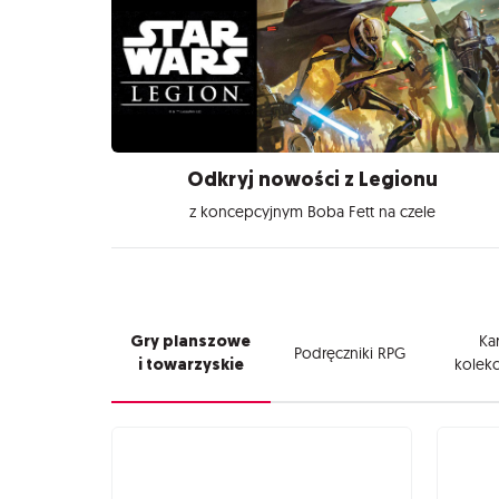
Odkryj nowości z Legionu
z koncepcyjnym Boba Fett na czele
Gry planszowe
Kar
Podręczniki RPG
i towarzyskie
kolekc