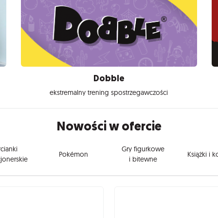
Dobble
ekstremalny trening spostrzegawczości
Nowości w ofercie
cianki
Gry figurkowe
Pokémon
Książki i 
jonerskie
i bitewne