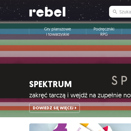
Gry planszowe
Podręczniki
i towarzyskie
RPG
SPEKTRUM
zakręć tarczą i wejdź na zupełnie 
DOWIEDZ SIĘ WIĘCEJ