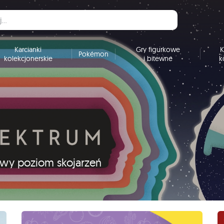
Karcianki
Gry figurkowe
K
Pokémon
kolekcjonerskie
i bitewne
k
nowy poziom skojarzeń