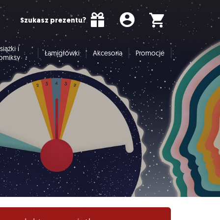
Szukasz prezentu?
siążki i
Łamigłówki
Akcesoria
Promocje
omiksy