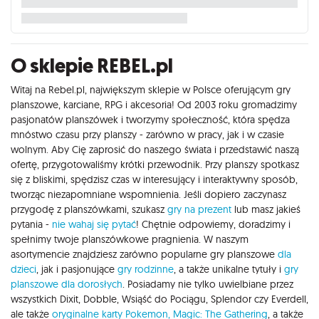
O sklepie REBEL.pl
Witaj na Rebel.pl, największym sklepie w Polsce oferującym gry
planszowe, karciane, RPG i akcesoria! Od 2003 roku gromadzimy
pasjonatów planszówek i tworzymy społeczność, która spędza
mnóstwo czasu przy planszy - zarówno w pracy, jak i w czasie
wolnym. Aby Cię zaprosić do naszego świata i przedstawić naszą
ofertę, przygotowaliśmy krótki przewodnik. Przy planszy spotkasz
się z bliskimi, spędzisz czas w interesujący i interaktywny sposób,
tworząc niezapomniane wspomnienia. Jeśli dopiero zaczynasz
przygodę z planszówkami, szukasz
gry na prezent
lub masz jakieś
pytania -
nie wahaj się pytać
! Chętnie odpowiemy, doradzimy i
spełnimy twoje planszówkowe pragnienia. W naszym
asortymencie znajdziesz zarówno popularne gry planszowe
dla
dzieci
, jak i pasjonujące
gry rodzinne
, a także unikalne tytuły i
gry
planszowe dla dorosłych
. Posiadamy nie tylko uwielbiane przez
wszystkich Dixit, Dobble, Wsiąść do Pociągu, Splendor czy Everdell,
ale także
oryginalne karty Pokemon,
Magic: The Gathering
, a także