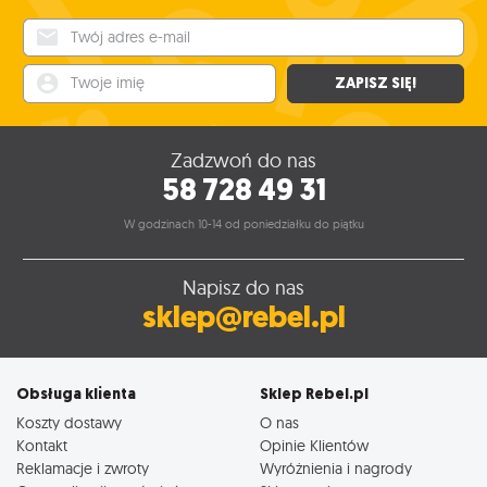
Twój adres e-mail
Twoje imię
ZAPISZ SIĘ!
Zadzwoń do nas
58 728 49 31
W godzinach 10-14 od poniedziałku do piątku
Napisz do nas
sklep@rebel.pl
Obsługa klienta
Sklep Rebel.pl
Koszty dostawy
O nas
Kontakt
Opinie Klientów
Reklamacje i zwroty
Wyróżnienia i nagrody