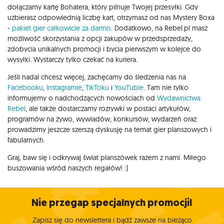
dołączamy kartę Bohatera, który pilnuje Twojej przesyłki. Gdy
uzbierasz odpowiednią liczbę kart, otrzymasz od nas Mystery Boxa
-
pakiet gier całkowicie za darmo
. Dodatkowo, na Rebel.pl masz
możliwość skorzystania z opcji zakupów w przedsprzedaży,
zdobycia unikalnych promocji i bycia pierwszym w kolejce do
wysyłki. Wystarczy tylko czekać na kuriera.
Jeśli nadal chcesz więcej, zachęcamy do śledzenia nas na
Facebooku
,
Instagramie
,
TikToku
i
YouTubie
. Tam nie tylko
informujemy o nadchodzących nowościach od
Wydawnictwa
Rebel
, ale także dostarczamy rozrywki w postaci artykułów,
programów na żywo, wywiadów, konkursów, wydarzeń oraz
prowadzimy jeszcze szerszą dyskusję na temat gier planszowych i
fabularnych.
Graj, baw się i odkrywaj świat planszówek razem z nami. Miłego
buszowania wśród naszych regałów! :)
Nie przegap specjalnych promocji!
Zapisz się do newslettera i bądź zawsze na bieżąco