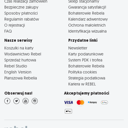
Czas realizacji zamówień
Sklep stacjonarny
Bezpieczne zakupy
Gwarancja satysfakcji!
Sposoby płatności
Bohaterowie Rebela
Regulamin rabatów
Kalendarz adwentowy
O rejestracji
Ochrona małoletnich
FAQ
Identyfikacja wizualna
Nasze serwisy
Przydatne linki
Koszulki na karty
Newsletter
Wydawnictwo Rebel
Karty podarunkowe
Sprzedaż hurtowa
System PDK i trofea
Rebel Studio
Bohaterowie Rebela
English Version
Polityka cookies
Planszowa Rebelia
Strategia podatkowa
Kariera w REBEL
Obserwuj nas!
Akceptujemy płatności