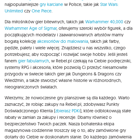
najpopularniejsze
gry karciane
w Polsce, takie jak
Star Wars:
Unlimited
czy
One Piece
.
Dla miłośników gier bitewnych, takich jak
Warhammer 40,000
czy
Warhammer Age of Sigmar
, oferujemy szeroki wybór figurek, a dla
początkujących modelarzy i zaawansowanych artystów mamy
bogatą kolekcję
akcesoriów do malowania
, takich jak farby,
pędzle, palety i wiele więcej. Znajdziesz u nas wszystko, czego
potrzebujesz, aby rozpocząć i rozwijać swoje hobby. Jeśli jesteś
fanem
gier fabularnych
, w Rebel.pl czekają na Ciebie podręczniki,
systemy RPG i akcesoria, które pozwolą Ci przeżyć niesamowite
przygody w świecie takich gier jak Dungeons & Dragons czy
Wiedźmin, a także stworzyć własne historie w różnorodnych,
nieograniczonych światach.
Wierzymy, że nowoczesne gry planszowe są dla każdego. Warto
zaznaczyć, że robiąc zakupy na Rebel.pl, zdobywasz Punkty
Doświadczonego Klienta (
zbierasz PDKi
), które odblokowują stałe
rabaty w zamian za zakupy i recenzje. Dbamy również o
bezpieczeństwo Twoich paczek. Nasza bohaterska ekipa
magazynowa codziennie troszczy się o to, aby zamówione gry
dotarły do Ciebie w doskonałym stanie. Do każdego zamówienia