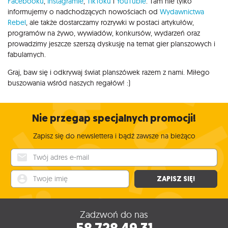
Facebooku
,
Instagramie
,
TikToku
i
YouTubie
. Tam nie tylko
informujemy o nadchodzących nowościach od
Wydawnictwa
Rebel
, ale także dostarczamy rozrywki w postaci artykułów,
programów na żywo, wywiadów, konkursów, wydarzeń oraz
prowadzimy jeszcze szerszą dyskusję na temat gier planszowych i
fabularnych.
Graj, baw się i odkrywaj świat planszówek razem z nami. Miłego
buszowania wśród naszych regałów! :)
Nie przegap specjalnych promocji!
Zapisz się do newslettera i bądź zawsze na bieżąco
Twój adres e-mail
Twoje imię
ZAPISZ SIĘ!
Zadzwoń do nas