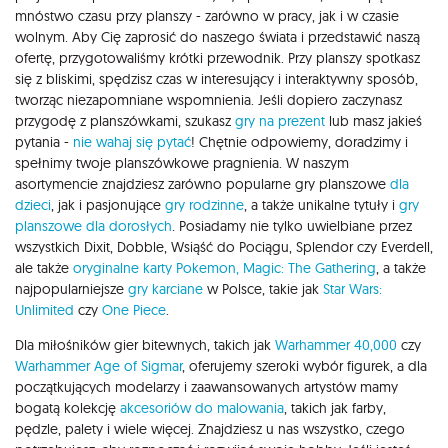
mnóstwo czasu przy planszy - zarówno w pracy, jak i w czasie
wolnym. Aby Cię zaprosić do naszego świata i przedstawić naszą
ofertę, przygotowaliśmy krótki przewodnik. Przy planszy spotkasz
się z bliskimi, spędzisz czas w interesujący i interaktywny sposób,
tworząc niezapomniane wspomnienia. Jeśli dopiero zaczynasz
przygodę z planszówkami, szukasz
gry na prezent
lub masz jakieś
pytania -
nie wahaj się pytać
! Chętnie odpowiemy, doradzimy i
spełnimy twoje planszówkowe pragnienia. W naszym
asortymencie znajdziesz zarówno popularne gry planszowe
dla
dzieci
, jak i pasjonujące
gry rodzinne
, a także unikalne tytuły i
gry
planszowe dla dorosłych
. Posiadamy nie tylko uwielbiane przez
wszystkich Dixit, Dobble, Wsiąść do Pociągu, Splendor czy Everdell,
ale także
oryginalne karty Pokemon,
Magic: The Gathering
, a także
najpopularniejsze
gry karciane
w Polsce, takie jak
Star Wars:
Unlimited
czy
One Piece
.
Dla miłośników gier bitewnych, takich jak
Warhammer 40,000
czy
Warhammer Age of Sigmar
, oferujemy szeroki wybór figurek, a dla
początkujących modelarzy i zaawansowanych artystów mamy
bogatą kolekcję
akcesoriów do malowania
, takich jak farby,
pędzle, palety i wiele więcej. Znajdziesz u nas wszystko, czego