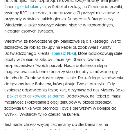
potrzebujesz, aby rozpocząć i rozwijać swoje hobby. Jeśli jesteś
fanem
gier fabularnych
, w Rebel.pl czekają na Ciebie podręczniki,
systemy RPG i akcesoria, które pozwolą Ci przeżyć niesamowite
przygody w świecie takich gier jak Dungeons & Dragons czy
Wiedźmin, a także stworzyć własne historie w różnorodnych,
nieograniczonych światach.
Wierzymy, że nowoczesne gry planszowe są dla każdego. Warto
zaznaczyć, że robiąc zakupy na Rebel.pl, zdobywasz Punkty
Doświadczonego Klienta (
zbierasz PDKi
), które odblokowują stałe
rabaty w zamian za zakupy i recenzje. Dbamy również o
bezpieczeństwo Twoich paczek. Nasza bohaterska ekipa
magazynowa codziennie troszczy się o to, aby zamówione gry
dotarły do Ciebie w doskonałym stanie. Do każdego zamówienia
dołączamy kartę Bohatera, który pilnuje Twojej przesyłki. Gdy
uzbierasz odpowiednią liczbę kart, otrzymasz od nas Mystery Boxa
-
pakiet gier całkowicie za darmo
. Dodatkowo, na Rebel.pl masz
możliwość skorzystania z opcji zakupów w przedsprzedaży,
zdobycia unikalnych promocji i bycia pierwszym w kolejce do
wysyłki. Wystarczy tylko czekać na kuriera.
Jeśli nadal chcesz więcej, zachęcamy do śledzenia nas na