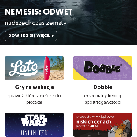
NEMESIS: ODWET
nadszedł czas zemsty
DOWIEDZ SIĘ WIĘCEJ
Gry na wakacje
Dobble
sprawdź, które zmieścisz do
ekstremalny trening
plecaka!
spostrzegawczości