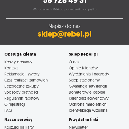
58 728 49 31
W godzinach 10-14 od poniedziałku do piątku
Napisz do nas
sklep@rebel.pl
Obsługa klienta
Sklep Rebel.pl
Koszty dostawy
O nas
Kontakt
Opinie Klientów
Reklamacje i zwroty
Wyróżnienia i nagrody
Czas realizacji zamówień
Sklep stacjonarny
Bezpieczne zakupy
Gwarancja satysfakcji!
Sposoby płatności
Bohaterowie Rebela
Regulamin rabatów
Kalendarz adwentowy
O rejestracji
Ochrona małoletnich
FAQ
Identyfikacja wizualna
Nasze serwisy
Przydatne linki
Koszulki na karty
Newsletter