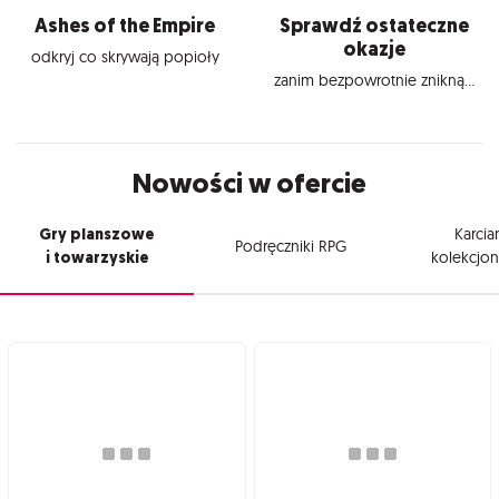
Ashes of the Empire
Sprawdź ostateczne
okazje
odkryj co skrywają popioły
zanim bezpowrotnie znikną...
Nowości w ofercie
Gry planszowe
Karcia
Podręczniki RPG
i towarzyskie
kolekcjon