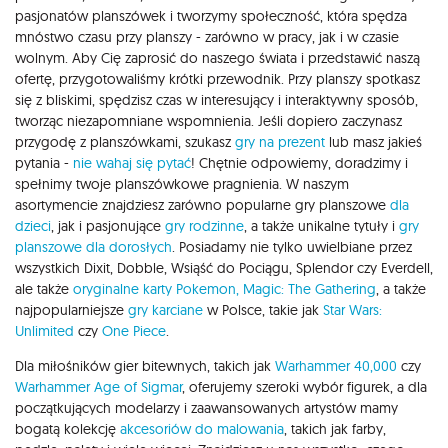
pasjonatów planszówek i tworzymy społeczność, która spędza
mnóstwo czasu przy planszy - zarówno w pracy, jak i w czasie
wolnym. Aby Cię zaprosić do naszego świata i przedstawić naszą
ofertę, przygotowaliśmy krótki przewodnik. Przy planszy spotkasz
się z bliskimi, spędzisz czas w interesujący i interaktywny sposób,
tworząc niezapomniane wspomnienia. Jeśli dopiero zaczynasz
przygodę z planszówkami, szukasz
gry na prezent
lub masz jakieś
pytania -
nie wahaj się pytać
! Chętnie odpowiemy, doradzimy i
spełnimy twoje planszówkowe pragnienia. W naszym
asortymencie znajdziesz zarówno popularne gry planszowe
dla
dzieci
, jak i pasjonujące
gry rodzinne
, a także unikalne tytuły i
gry
planszowe dla dorosłych
. Posiadamy nie tylko uwielbiane przez
wszystkich Dixit, Dobble, Wsiąść do Pociągu, Splendor czy Everdell,
ale także
oryginalne karty Pokemon,
Magic: The Gathering
, a także
najpopularniejsze
gry karciane
w Polsce, takie jak
Star Wars:
Unlimited
czy
One Piece
.
Dla miłośników gier bitewnych, takich jak
Warhammer 40,000
czy
Warhammer Age of Sigmar
, oferujemy szeroki wybór figurek, a dla
początkujących modelarzy i zaawansowanych artystów mamy
bogatą kolekcję
akcesoriów do malowania
, takich jak farby,