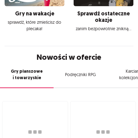
Gry na wakacje
Sprawdź ostateczne
okazje
sprawdź, które zmieścisz do
plecaka!
zanim bezpowrotnie znikną...
Nowości w ofercie
Gry planszowe
Karcia
Podręczniki RPG
i towarzyskie
kolekcjon