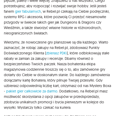
pędzle, palety i wiele więcej. Znajdziesz u nas wszystko, czego
potrzebujesz, aby rozpocząć i rozwijać swoje hobby. Jeśli jesteś
fanem
gier fabularnych
, w Rebel.pl czekają na Ciebie podręczniki,
systemy RPG i akcesoria, które pozwolą Ci przeżyć niesamowite
przygody w świecie takich gier jak Dungeons & Dragons czy
Wiedźmin, a także stworzyć własne historie w różnorodnych,
nieograniczonych światach.
Wierzymy, że nowoczesne gry planszowe są dla każdego. Warto
zaznaczyć, że robiąc zakupy na Rebel.pl, zdobywasz Punkty
Doświadczonego Klienta (
zbierasz PDKi
), które odblokowują stałe
rabaty w zamian za zakupy i recenzje. Dbamy również o
bezpieczeństwo Twoich paczek. Nasza bohaterska ekipa
magazynowa codziennie troszczy się o to, aby zamówione gry
dotarły do Ciebie w doskonałym stanie. Do każdego zamówienia
dołączamy kartę Bohatera, który pilnuje Twojej przesyłki. Gdy
uzbierasz odpowiednią liczbę kart, otrzymasz od nas Mystery Boxa
-
pakiet gier całkowicie za darmo
. Dodatkowo, na Rebel.pl masz
możliwość skorzystania z opcji zakupów w przedsprzedaży,
zdobycia unikalnych promocji i bycia pierwszym w kolejce do
wysyłki. Wystarczy tylko czekać na kuriera.