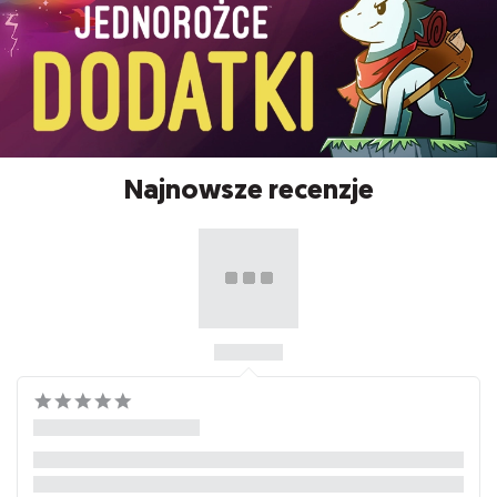
Najnowsze recenzje