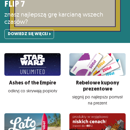
FLIP 7
znasz najlepszą grę karcianą wszech
czasów?
DOWIEDZ SIĘ WIĘCEJ
Ashes of the Empire
Rebelowe kupony
prezentowe
odkryj co skrywają popioły
sięgnij po najlepszy pomysł
na prezent