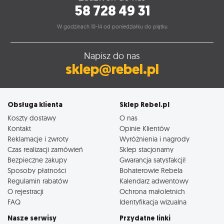
58 728 49 31
W godzinach 10-14 od poniedziałku do piątku
Napisz do nas
sklep@rebel.pl
Obsługa klienta
Sklep Rebel.pl
Koszty dostawy
O nas
Kontakt
Opinie Klientów
Reklamacje i zwroty
Wyróżnienia i nagrody
Czas realizacji zamówień
Sklep stacjonarny
Bezpieczne zakupy
Gwarancja satysfakcji!
Sposoby płatności
Bohaterowie Rebela
Regulamin rabatów
Kalendarz adwentowy
O rejestracji
Ochrona małoletnich
FAQ
Identyfikacja wizualna
Nasze serwisy
Przydatne linki