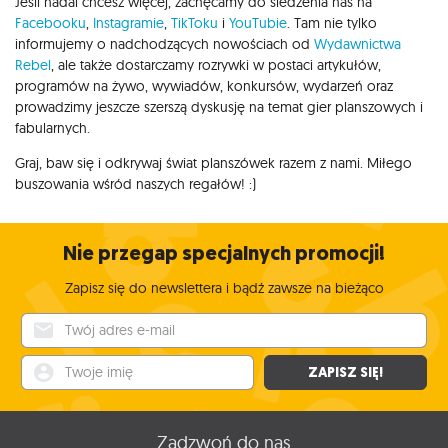
Jeśli nadal chcesz więcej, zachęcamy do śledzenia nas na
Facebooku
,
Instagramie
,
TikToku
i
YouTubie
. Tam nie tylko
informujemy o nadchodzących nowościach od
Wydawnictwa
Rebel
, ale także dostarczamy rozrywki w postaci artykułów,
programów na żywo, wywiadów, konkursów, wydarzeń oraz
prowadzimy jeszcze szerszą dyskusję na temat gier planszowych i
fabularnych.
Graj, baw się i odkrywaj świat planszówek razem z nami. Miłego
buszowania wśród naszych regałów! :)
Nie przegap specjalnych promocji!
Zapisz się do newslettera i bądź zawsze na bieżąco
Twój adres e-mail
Twoje imię
ZAPISZ SIĘ!
Zadzwoń do nas