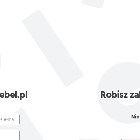
ebel.pl
Robisz za
in albo adres e-mail
Nie