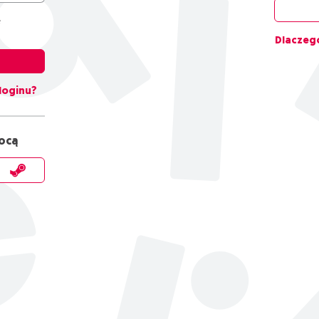
e
Dlaczego
 loginu?
mocą