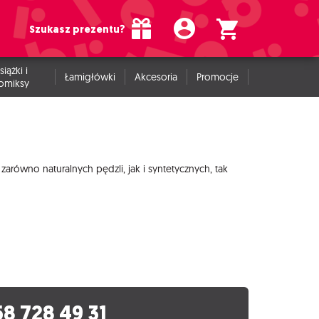
Szukasz prezentu?
siążki i
Łamigłówki
Akcesoria
Promocje
omiksy
równo naturalnych pędzli, jak i syntetycznych, tak
58 728 49 31