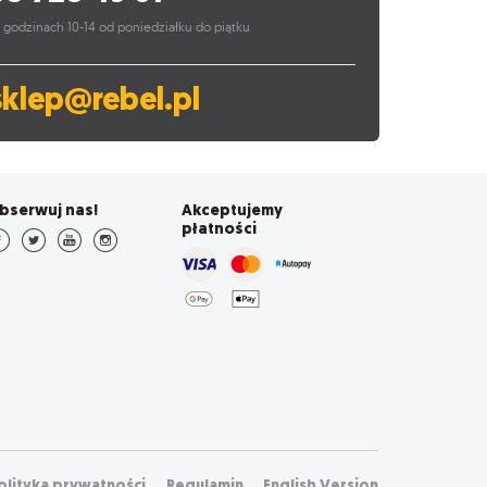
 godzinach 10-14 od poniedziałku do piątku
sklep@rebel.pl
bserwuj nas!
Akceptujemy
płatności
olityka prywatności
Regulamin
English Version