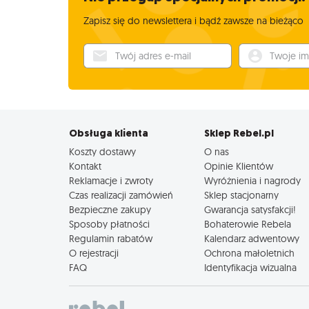
Zapisz się do newslettera i bądź zawsze na bieżąco
Twój adres e-mail
Twoje imię
Obsługa klienta
Sklep Rebel.pl
Koszty dostawy
O nas
Kontakt
Opinie Klientów
Reklamacje i zwroty
Wyróżnienia i nagrody
Czas realizacji zamówień
Sklep stacjonarny
Bezpieczne zakupy
Gwarancja satysfakcji!
Sposoby płatności
Bohaterowie Rebela
Regulamin rabatów
Kalendarz adwentowy
O rejestracji
Ochrona małoletnich
FAQ
Identyfikacja wizualna