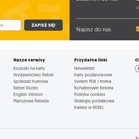
W
ZAPISZ SIĘ!
Napisz do nas
Nasze serwisy
Przydatne linki
O
Koszulki na karty
Newsletter
Wydawnictwo Rebel
Karty podarunkowe
Sprzedaż hurtowa
System PDK i trofea
Rebel Studio
Bohaterowie Rebela
English Version
Polityka cookies
Planszowa Rebelia
Strategia podatkowa
Kariera w REBEL
P