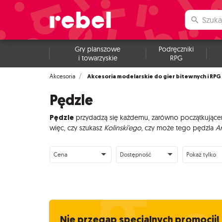
Gry planszowe
Podręczniki
i towarzyskie
RPG
Akcesoria modelarskie do gier bitewnych i RPG
Akcesoria
Pędzle
Pędzle
przydadzą się każdemu, zarówno początkującemu 
więc, czy szukasz
Kolinski'ego
, czy może tego pędzla
A
Cena
Dostępność
Pokaż tylko
Nie przegap specjalnych promocji!