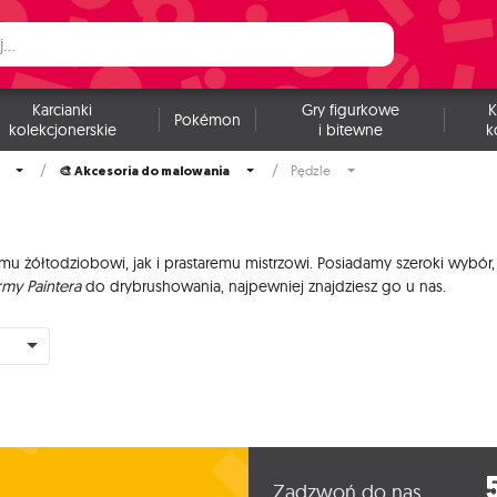
Karcianki
Gry figurkowe
K
Pokémon
kolekcjonerskie
i bitewne
k
🎨 Akcesoria do malowania
Pędzle
żółtodziobowi, jak i prastaremu mistrzowi. Posiadamy szeroki wybór, za
rmy Paintera
do drybrushowania, najpewniej znajdziesz go u nas.
Zadzwoń do nas