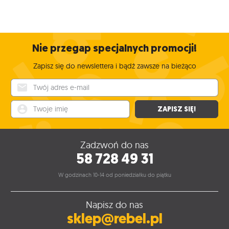
Nie przegap specjalnych promocji!
Zapisz się do newslettera i bądź zawsze na bieżąco
Twój adres e-mail
Twoje imię
ZAPISZ SIĘ!
Zadzwoń do nas
58 728 49 31
W godzinach 10-14 od poniedziałku do piątku
Napisz do nas
sklep@rebel.pl