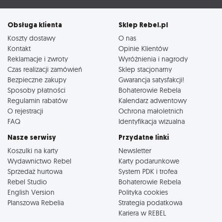
Obsługa klienta
Sklep Rebel.pl
Koszty dostawy
O nas
Kontakt
Opinie Klientów
Reklamacje i zwroty
Wyróżnienia i nagrody
Czas realizacji zamówień
Sklep stacjonarny
Bezpieczne zakupy
Gwarancja satysfakcji!
Sposoby płatności
Bohaterowie Rebela
Regulamin rabatów
Kalendarz adwentowy
O rejestracji
Ochrona małoletnich
FAQ
Identyfikacja wizualna
Nasze serwisy
Przydatne linki
Koszulki na karty
Newsletter
Wydawnictwo Rebel
Karty podarunkowe
Sprzedaż hurtowa
System PDK i trofea
Rebel Studio
Bohaterowie Rebela
English Version
Polityka cookies
Planszowa Rebelia
Strategia podatkowa
Kariera w REBEL