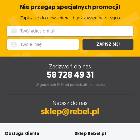
Nie przegap specjalnych promocji!
Zapisz się do newslettera i bądź zawsze na bieżąco
Twój adres e-mail
Twoje imię
ZAPISZ SIĘ!
Zadzwoń do nas
58 728 49 31
W godzinach 10-14 od poniedziałku do piątku
Napisz do nas
sklep@rebel.pl
Obsługa klienta
Sklep Rebel.pl