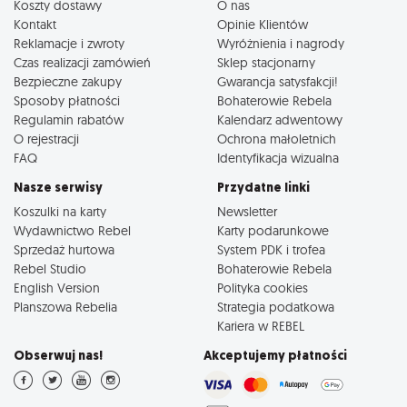
Koszty dostawy
O nas
Kontakt
Opinie Klientów
Reklamacje i zwroty
Wyróżnienia i nagrody
Czas realizacji zamówień
Sklep stacjonarny
Bezpieczne zakupy
Gwarancja satysfakcji!
Sposoby płatności
Bohaterowie Rebela
Regulamin rabatów
Kalendarz adwentowy
O rejestracji
Ochrona małoletnich
FAQ
Identyfikacja wizualna
Nasze serwisy
Przydatne linki
Koszulki na karty
Newsletter
Wydawnictwo Rebel
Karty podarunkowe
Sprzedaż hurtowa
System PDK i trofea
Rebel Studio
Bohaterowie Rebela
English Version
Polityka cookies
Planszowa Rebelia
Strategia podatkowa
Kariera w REBEL
Obserwuj nas!
Akceptujemy płatności