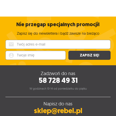
Nie przegap specjalnych promocji!
Zapisz się do newslettera i bądź zawsze na bieżąco
Twój adres e-mail
Twoje imię
ZAPISZ SIĘ!
Zadzwoń do nas
58 728 49 31
W godzinach 10-14 od poniedziałku do piątku
Napisz do nas
sklep@rebel.pl