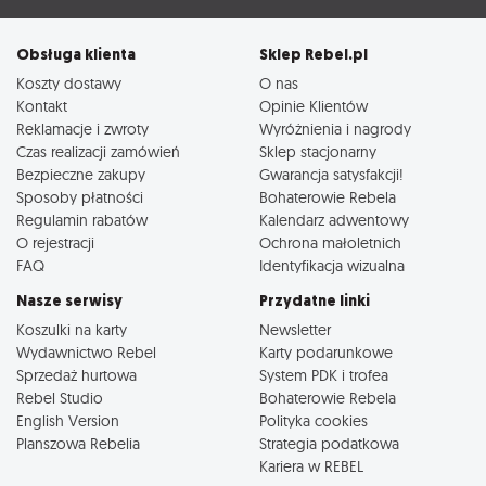
Obsługa klienta
Sklep Rebel.pl
Koszty dostawy
O nas
Kontakt
Opinie Klientów
Reklamacje i zwroty
Wyróżnienia i nagrody
Czas realizacji zamówień
Sklep stacjonarny
Bezpieczne zakupy
Gwarancja satysfakcji!
Sposoby płatności
Bohaterowie Rebela
Regulamin rabatów
Kalendarz adwentowy
O rejestracji
Ochrona małoletnich
FAQ
Identyfikacja wizualna
Nasze serwisy
Przydatne linki
Koszulki na karty
Newsletter
Wydawnictwo Rebel
Karty podarunkowe
Sprzedaż hurtowa
System PDK i trofea
Rebel Studio
Bohaterowie Rebela
English Version
Polityka cookies
Planszowa Rebelia
Strategia podatkowa
Kariera w REBEL