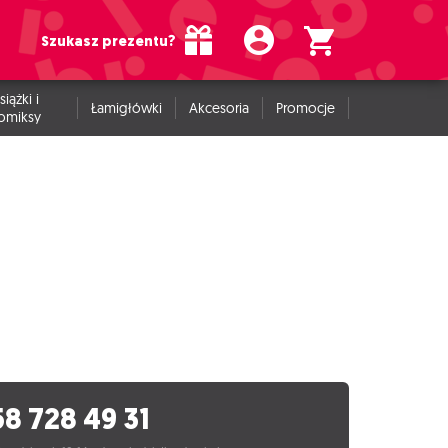
Szukasz prezentu?
siążki i
Łamigłówki
Akcesoria
Promocje
omiksy
58 728 49 31