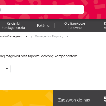
Karcianki
Gry figurkowe
K
Pokémon
kolekcjonerskie
i bitewne
k
esoria Gamegenic
Gamegenic - Playmaty
ażdej rozgrywki oraz zapewni ochronę komponentom
Zadzwoń do nas