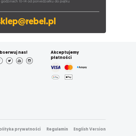
 godzinach 10-14 od poniedziałku do piątku
sklep@rebel.pl
bserwuj nas!
Akceptujemy
płatności
olityka prywatności
Regulamin
English Version