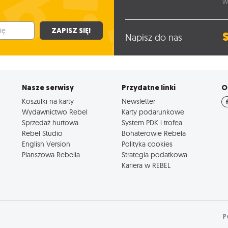
W
ZAPISZ SIĘ!
Napisz do nas
Nasze serwisy
Przydatne linki
O
Koszulki na karty
Newsletter
Wydawnictwo Rebel
Karty podarunkowe
Sprzedaż hurtowa
System PDK i trofea
Rebel Studio
Bohaterowie Rebela
English Version
Polityka cookies
Planszowa Rebelia
Strategia podatkowa
Kariera w REBEL
P