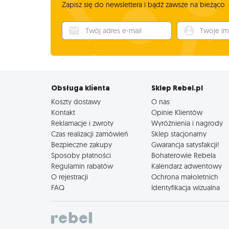
Zapisz się do newslettera i bądź zawsze na bieżąco
Twój adres e-mail
Twoje imię
Obsługa klienta
Sklep Rebel.pl
Koszty dostawy
O nas
Kontakt
Opinie Klientów
Reklamacje i zwroty
Wyróżnienia i nagrody
Czas realizacji zamówień
Sklep stacjonarny
Bezpieczne zakupy
Gwarancja satysfakcji!
Sposoby płatności
Bohaterowie Rebela
Regulamin rabatów
Kalendarz adwentowy
O rejestracji
Ochrona małoletnich
FAQ
Identyfikacja wizualna