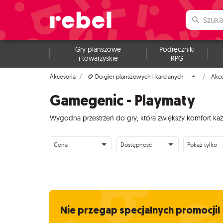
Gry planszowe
Podręczniki
i towarzyskie
RPG
Akcesoria
🪙 Do gier planszowych i karcianych
Akc
Gamegenic - Playmaty
Wygodna przestrzeń do gry, która zwiększy komfort k
Cena
Dostępność
Pokaż tylko
Nie przegap specjalnych promocji!