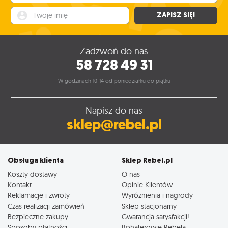
Twoje imię
ZAPISZ SIĘ!
Zadzwoń do nas
58 728 49 31
W godzinach 10-14 od poniedziałku do piątku
Napisz do nas
sklep@rebel.pl
Obsługa klienta
Sklep Rebel.pl
Koszty dostawy
O nas
Kontakt
Opinie Klientów
Reklamacje i zwroty
Wyróżnienia i nagrody
Czas realizacji zamówień
Sklep stacjonarny
Bezpieczne zakupy
Gwarancja satysfakcji!
Sposoby płatności
Bohaterowie Rebela