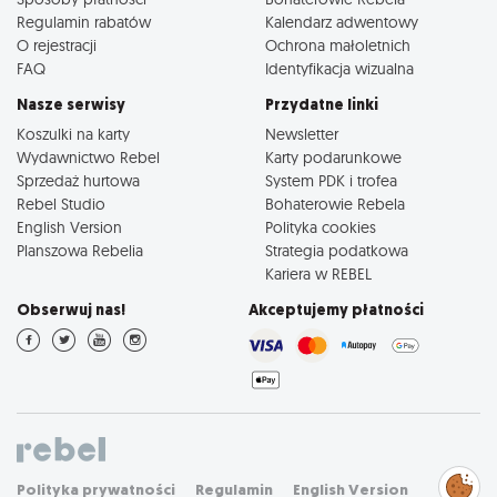
Regulamin rabatów
Kalendarz adwentowy
O rejestracji
Ochrona małoletnich
FAQ
Identyfikacja wizualna
Nasze serwisy
Przydatne linki
Koszulki na karty
Newsletter
Wydawnictwo Rebel
Karty podarunkowe
Sprzedaż hurtowa
System PDK i trofea
Rebel Studio
Bohaterowie Rebela
English Version
Polityka cookies
Planszowa Rebelia
Strategia podatkowa
Kariera w REBEL
Obserwuj nas!
Akceptujemy płatności
Zarządzaj
Polityka prywatności
Regulamin
English Version
preferencjami
cookies