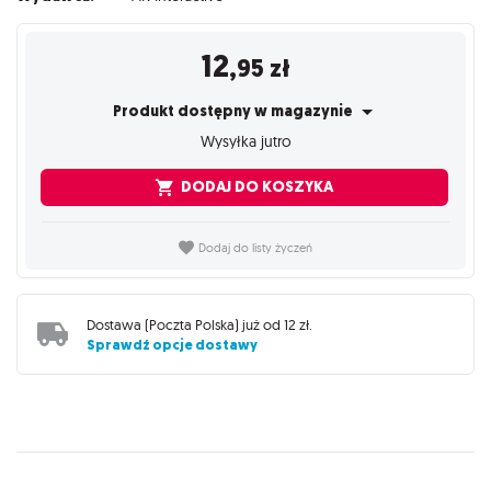
12
,95
zł
Produkt dostępny w magazynie
Wysyłka jutro
DODAJ DO KOSZYKA
Dodaj do listy życzeń
Dostawa (
Poczta Polska
) już od
12 zł
.
Sprawdź opcje dostawy