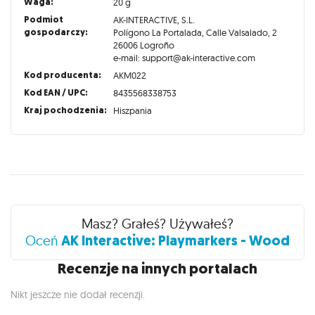
Waga:
20 g
Podmiot
AK-INTERACTIVE, S.L.
gospodarczy:
Polígono La Portalada, Calle Valsalado, 2
26006 Logroño
e-mail: support@ak-interactive.com
Kod producenta:
AKM022
Kod EAN / UPC:
8435568338753
Kraj pochodzenia:
Hiszpania
Recenzje
Masz? Grałeś? Używałeś?
AK Interactive: Playmarkers - Wood
Oceń
Recenzje na innych portalach
Nikt jeszcze nie dodał recenzji.