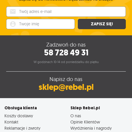
Twój adres e-mail
Twoje imię
ZAPISZ SIĘ!
Zadzwoń do nas
58 728 49 31
W godzinach 10-14 od poniedziałku do piątku
Napisz do nas
sklep@rebel.pl
Obsługa klienta
Sklep Rebel.pl
Koszty dostawy
O nas
Kontakt
Opinie Klientów
Reklamacje i zwroty
Wyróżnienia i nagrody