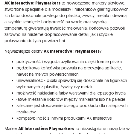
Opis
AK Interactive: Playmarkers
to nowoczesne markery akrylowe,
stworzone specjalnie dla modelarzy i miłośników gier figurkowych.
Ich farba doskonale przylega do plastiku, żywicy, metalu i drewna,
a szybkie schnięcie i odporność na wodę oraz wysoką
temperaturę gwarantują trwałość malowania. Końcówka pozwoli
zarówno na misterne dopracowywanie detali, jak i szybkie
pokrywanie dużych powierzchni.
Najważniejsze cechy
AK Interactive: Playmarkers
?
praktyczność i wygoda użytkowania dzięki formie pisaka
pędzelkowa końcówka pozwala na precyzyjną aplikację,
nawet na małych powierzchniach
uniwersalność - pisaki sprawdzą się doskonale na figurkach
wykonanych z plastiku, żywicy czy metalu
możliwość nakładania farby warstwami dla lepszego krycia
łatwe mieszanie kolorów między markerami lub na palecie
zalecane jest stosowanie białego podkładu dla najlepszych
rezultatów
kompatybilność z innymi produktami AK Interactive
Marker
AK Interactive: Playmarkers
to niezastąpione narzędzie w