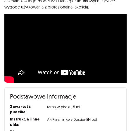
arsenale każdego modelarza i fana gier figurkowych, łączące
wygodę użytkowania z profesjonalną jakością.
Podstawowe informacje
Zawartość
farba w pisaku, 5 ml
pudełka:
Instrukcja i inne
AK-Playmarkers-Dossier-EN.pdf
pliki: