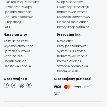
Czas realizacji zamówień
Sklep stacjonarny
Bezpieczne zakupy
Gwarancja satysfakcji!
Sposoby płatności
Bohaterowie Rebela
Regulamin rabatów
Kalendarz adwentowy
O rejestracji
Ochrona małoletnich
FAQ
Identyfikacja wizualna
Nasze serwisy
Przydatne linki
Koszulki na karty
Newsletter
Wydawnictwo Rebel
Karty podarunkowe
Sprzedaż hurtowa
System PDK i trofea
Rebel Studio
Bohaterowie Rebela
English Version
Polityka cookies
Planszowa Rebelia
Strategia podatkowa
Kariera w REBEL
Obserwuj nas!
Akceptujemy płatności