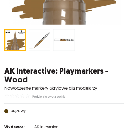
AK Interactive: Playmarkers -
Wood
Nowoczesne markery akrylowe dla modelarzy
☆
☆
☆
☆
☆
Podziel się swoją opinią
brązowy
Wydawca:
AK Interactive