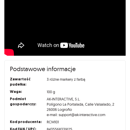
Podstawowe informacje
Zawartość
3 różne markery z farbą
pudełka:
Waga:
100 g
Podmiot
AK-INTERACTIVE, S.L.
gospodarczy:
Polígono La Portalada, Calle Valsalado, 2
26006 Logroño
e-mail: support@ak-interactive.com
Kod producenta:
RCM101
Kod EAN / UPC:
8435568339125