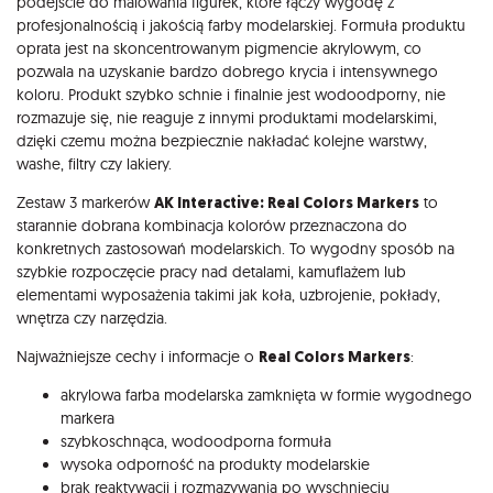
podejście do malowania figurek, które łączy wygodę z
profesjonalnością i jakością farby modelarskiej. Formuła produktu
oprata jest na skoncentrowanym pigmencie akrylowym, co
pozwala na uzyskanie bardzo dobrego krycia i intensywnego
koloru. Produkt szybko schnie i finalnie jest wodoodporny, nie
rozmazuje się, nie reaguje z innymi produktami modelarskimi,
dzięki czemu można bezpiecznie nakładać kolejne warstwy,
washe, filtry czy lakiery.
Zestaw 3 markerów
AK Interactive: Real Colors Markers
to
starannie dobrana kombinacja kolorów przeznaczona do
konkretnych zastosowań modelarskich. To wygodny sposób na
szybkie rozpoczęcie pracy nad detalami, kamuflażem lub
elementami wyposażenia takimi jak koła, uzbrojenie, pokłady,
wnętrza czy narzędzia.
Najważniejsze cechy i informacje o
Real Colors Markers
:
akrylowa farba modelarska zamknięta w formie wygodnego
markera
szybkoschnąca, wodoodporna formuła
wysoka odporność na produkty modelarskie
brak reaktywacji i rozmazywania po wyschnięciu