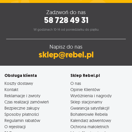
Zadzwoń do nas
58 728 49 31
W godzinach 10-14 od poniedziałku do piątku
Napisz do nas
sklep@rebel.pl
Obsługa klienta
Sklep Rebel.pl
Koszty dostawy
O nas
Kontakt
Opinie Klientów
Reklamacje i zwroty
Wyróżnienia i nagrody
Czas realizacji zamówień
Sklep stacjonarny
Bezpieczne zakupy
Gwarancja satysfakcji!
Sposoby płatności
Bohaterowie Rebela
Regulamin rabatów
Kalendarz adwentowy
O rejestracji
Ochrona małoletnich