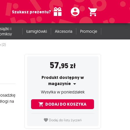
Szukasz prezentu?
siążki i
Łamigłówki
Akcesoria
Promocje
omiksy
 (2)
57
,95
zł
Produkt dostępny w
magazynie
Wysyłka w poniedziałek
osadzkę
łogi
na
DODAJ DO KOSZYKA
Dodaj do listy życzeń