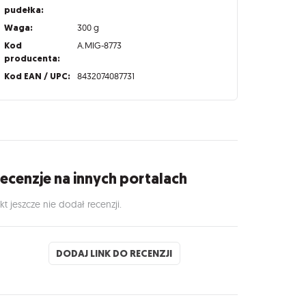
pudełka:
Waga:
300 g
Kod
A.MIG-8773
producenta:
Kod EAN / UPC:
8432074087731
ecenzje na innych portalach
kt jeszcze nie dodał recenzji.
DODAJ LINK DO RECENZJI