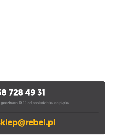
58 728 49 31
 godzinach 10-14 od poniedziałku do piątku
sklep@rebel.pl