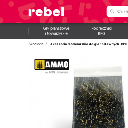
Gry planszowe
Podręczniki
i towarzyskie
RPG
Akcesoria modelarskie do gier bitewnych i RPG
Akcesoria