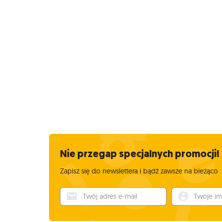
Nie przegap specjalnych promocji!
Zapisz się do newslettera i bądź zawsze na bieżąco
Twój adres e-mail
Twoje imię