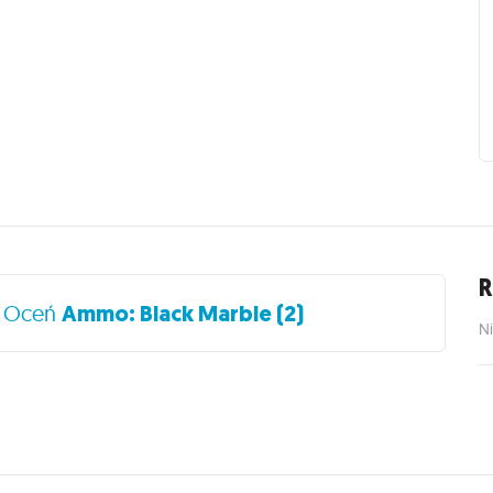
R
?
Oceń
Ammo: Black Marble (2)
Ni