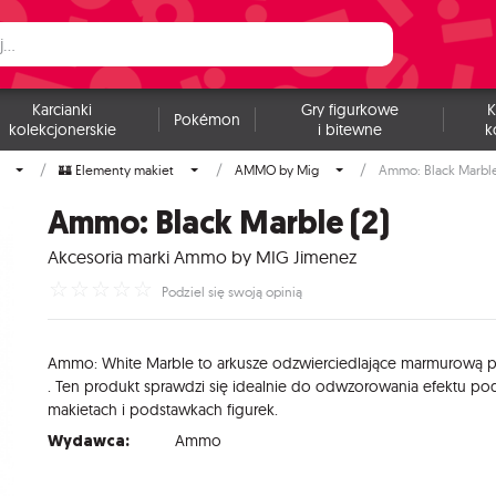
Karcianki
Gry figurkowe
K
Pokémon
kolekcjonerskie
i bitewne
k
🏰 Elementy makiet
AMMO by Mig
Ammo: Black Marble
Ammo: Black Marble (2)
Akcesoria marki Ammo by MIG Jimenez
☆
☆
☆
☆
☆
Podziel się swoją opinią
Ammo:
White
Marble
to
arkusze
odzwierciedlające
marmurową
p
.
Ten
produkt
sprawdzi
się
idealnie
do
odwzorowania
efektu
pod
makietach
i
podstawkach
figurek.
Wydawca:
Ammo