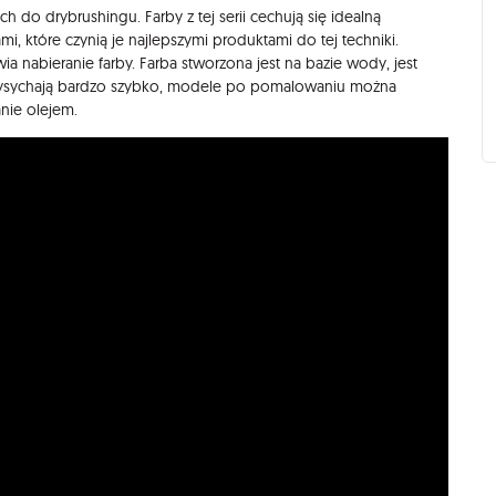
h do drybrushingu. Farby z tej serii cechują się idealną
i, które czynią je najlepszymi produktami do tej techniki.
wia nabieranie farby. Farba stworzona jest na bazie wody, jest
 wysychają bardzo szybko, modele po pomalowaniu można
nie olejem.