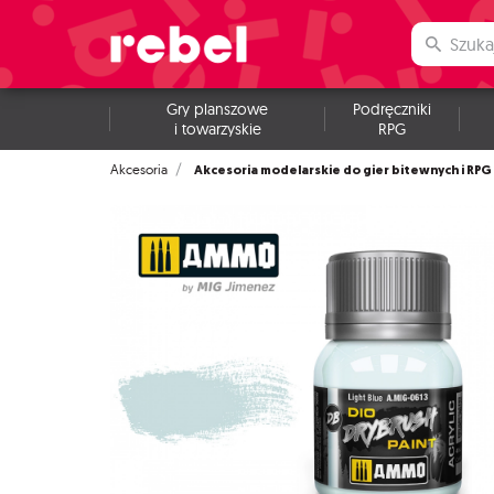
Gry planszowe
Podręczniki
i towarzyskie
RPG
Akcesoria modelarskie do gier bitewnych i RPG
Akcesoria