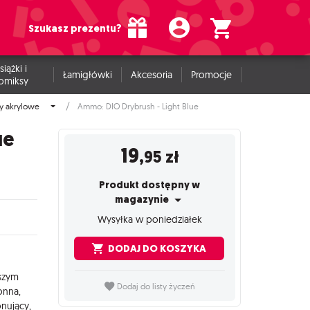
Szukasz prezentu?
siążki i
Łamigłówki
Akcesoria
Promocje
omiksy
y akrylowe
Ammo: DIO Drybrush - Light Blue
ue
19
,95
zł
Produkt dostępny w
magazynie
Wysyłka w poniedziałek
DODAJ DO KOSZYKA
aszym
Dodaj do listy życzeń
onna,
nujący,