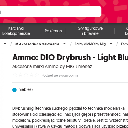
Karcianki
Gry figurkowe
K
Pokémon
kolekcjonerskie
i bitewne
k
🎨 Akcesoria do malowania
Farby AMMO by Mig
Farb
Ammo: DIO Drybrush - Light Bl
Akcesoria marki Ammo by MIG Jimenez
☆
☆
☆
☆
☆
Podziel się swoją opinią
niebieski
Drybrushing (technika suchego pędzla) to technika modelarska
stosowana od dziesięcioleci, nadająca głębi i przestrzenności n
modelom, podkreślając różne tekstury i detale. Jest to wszechstr
uniwersalna i łatwa w użyciu metoda pozwalająca uzyskać przeko