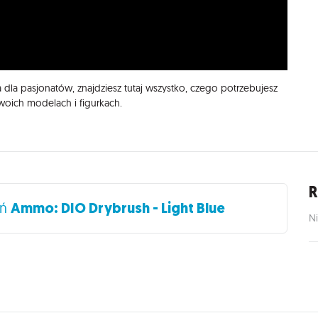
la pasjonatów, znajdziesz tutaj wszystko, czego potrzebujesz
woich modelach i figurkach.
R
eń
Ammo: DIO Drybrush - Light Blue
Ni