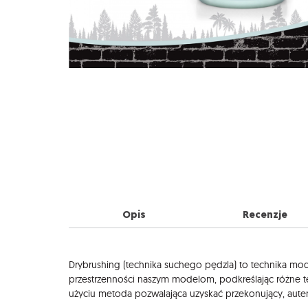
Opis
Recenzje
Opis
Drybrushing (technika suchego pędzla) to technika mode
przestrzenności naszym modelom, podkreślając różne teks
użyciu metoda pozwalająca uzyskać przekonujący, auten