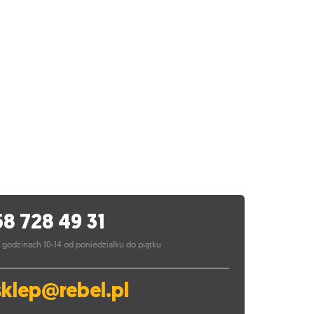
58 728 49 31
 godzinach 10-14 od poniedziałku do piątku
sklep@rebel.pl