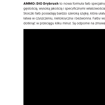
AMMO: DIO Drybrush
to nowa formuła farb specjalnyc
gęstością, wysoką jakością i specyficznymi właściwościam
Słoiczki farb posiadają bardzo szeroką szyjkę, która ułat
łatwa w czyszczeniu, nietoksyczna i bezwonna. Farby
dotknąć w przeciągu kilku minut. Są odporne na zmywa