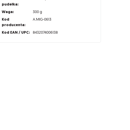
pudełka:
Waga:
300 g
Kod
A.MIG-0613
producenta:
Kod EAN / UPC:
8432074006138