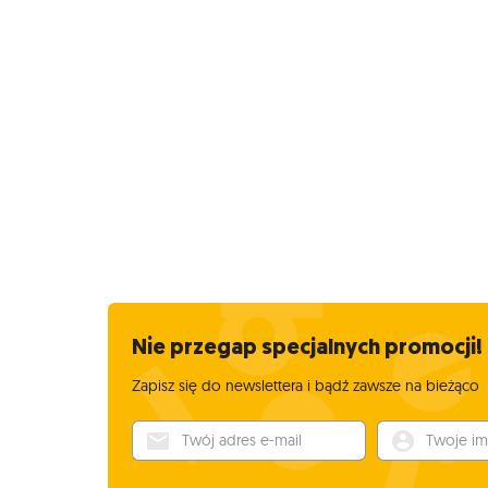
Nie przegap specjalnych promocji!
Zapisz się do newslettera i bądź zawsze na bieżąco
Twój adres e-mail
Twoje imię