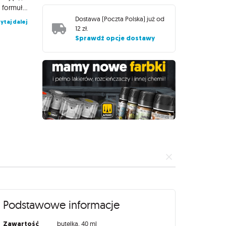
autentyczny efekt w kilku ruchach. AMMO: DIO Drybrush to nowa formuła farb specjalnych do drybrushingu. Farby z tej serii cechują się idealną gęstością, wysoką jakością i specyficznymi właściwościami, które czynią je najlepszymi produktami do tej techniki. Słoiczki farb posiadają bardzo szeroką szyjkę, która ułatwia nabieranie farby. Farba stworzona jest na bazie wody, jest łatwa w czyszczeniu, nietoksyczna i bezwonna. Farby wysychają bardzo szybko, modele po pomalowaniu można dotknąć w przeciągu kilku minut. Są odporne na zmywanie olejem. Produkty Ammo of Mig Jimenez to doskonałe narzędzia dla pasjonatów, znajdziesz tutaj wszystko, czego potrzebujesz do tworzenia niesamowicie realistycznych efektów na swoich modelach i figurkach.
Dostawa (
Poczta Polska
) już od
ytaj dalej
12 zł
.
Sprawdź opcje dostawy
Podstawowe informacje
Zawartość
butelka, 40 ml