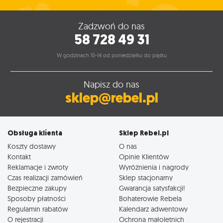
Zadzwoń do nas
58 728 49 31
W godzinach 10-14 od poniedziałku do piątku
Napisz do nas
sklep@rebel.pl
Obsługa klienta
Sklep Rebel.pl
Koszty dostawy
O nas
Kontakt
Opinie Klientów
Reklamacje i zwroty
Wyróżnienia i nagrody
Czas realizacji zamówień
Sklep stacjonarny
Bezpieczne zakupy
Gwarancja satysfakcji!
Sposoby płatności
Bohaterowie Rebela
Regulamin rabatów
Kalendarz adwentowy
O rejestracji
Ochrona małoletnich