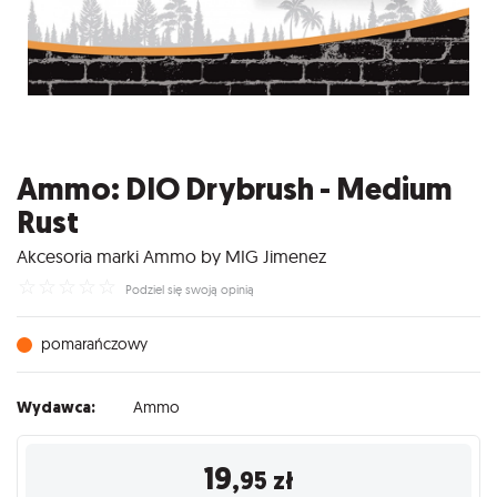
Ammo: DIO Drybrush - Medium
Rust
Akcesoria marki Ammo by MIG Jimenez
☆
☆
☆
☆
☆
Podziel się swoją opinią
pomarańczowy
Wydawca:
Ammo
19
,95
zł