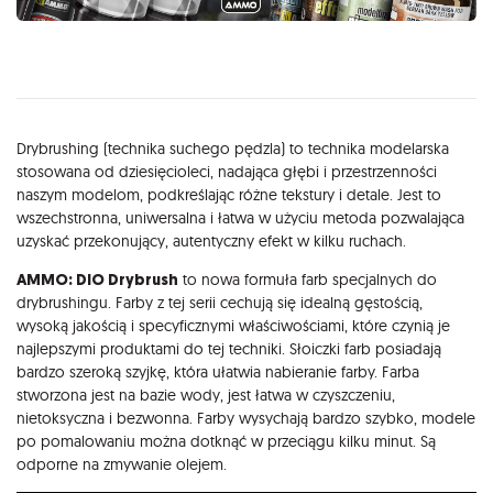
Opis
Drybrushing (technika suchego pędzla) to technika modelarska
stosowana od dziesięcioleci, nadająca głębi i przestrzenności
naszym modelom, podkreślając różne tekstury i detale. Jest to
wszechstronna, uniwersalna i łatwa w użyciu metoda pozwalająca
uzyskać przekonujący, autentyczny efekt w kilku ruchach.
AMMO: DIO Drybrush
to nowa formuła farb specjalnych do
drybrushingu. Farby z tej serii cechują się idealną gęstością,
wysoką jakością i specyficznymi właściwościami, które czynią je
najlepszymi produktami do tej techniki. Słoiczki farb posiadają
bardzo szeroką szyjkę, która ułatwia nabieranie farby. Farba
stworzona jest na bazie wody, jest łatwa w czyszczeniu,
nietoksyczna i bezwonna. Farby wysychają bardzo szybko, modele
po pomalowaniu można dotknąć w przeciągu kilku minut. Są
odporne na zmywanie olejem.