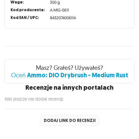
Waga:
300 g
Kod producenta:
A.MIG-0611
Kod EAN / UPC:
8432074006114
Recenzje
Masz? Grałeś? Używałeś?
Ammo: DIO Drybrush - Medium Rust
Oceń
Recenzje na innych portalach
Nikt jeszcze nie dodał recenzji.
DODAJ LINK DO RECENZJI