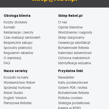
Obsługa klienta
Sklep Rebel.pl
Koszty dostawy
O nas
Kontakt
Opinie Klientów
Reklamacje i zwroty
Wyróżnienia i nagrody
Czas realizacji zamówień
Sklep stacjonarny
Bezpieczne zakupy
Gwarancja satysfakcji!
Sposoby płatności
Bohaterowie Rebela
Regulamin rabatów
Kalendarz adwentowy
O rejestracji
Ochrona małoletnich
FAQ
Identyfikacja wizualna
Nasze serwisy
Przydatne linki
Koszulki na karty
Newsletter
Wydawnictwo Rebel
Karty podarunkowe
Sprzedaż hurtowa
System PDK i trofea
Rebel Studio
Bohaterowie Rebela
English Version
Polityka cookies
Planszowa Rebelia
Strategia podatkowa
Kariera w REBEL