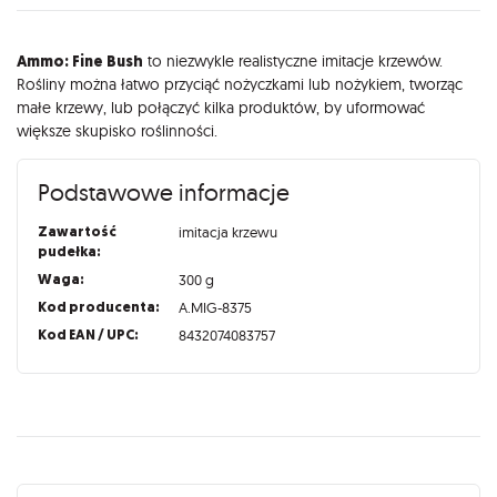
Opis
Ammo: Fine Bush
to niezwykle realistyczne imitacje krzewów.
Rośliny można łatwo przyciąć nożyczkami lub nożykiem, tworząc
małe krzewy, lub połączyć kilka produktów, by uformować
większe skupisko roślinności.
Podstawowe informacje
Zawartość
imitacja krzewu
pudełka:
Waga:
300 g
Kod producenta:
A.MIG-8375
Kod EAN / UPC:
8432074083757