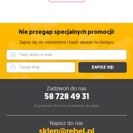
Nie przegap specjalnych promocji!
Zapisz się do newslettera i bądź zawsze na bieżąco
Twój adres e-mail
Twoje imię
ZAPISZ SIĘ!
Zadzwoń do nas
58 728 49 31
W godzinach 10-14 od poniedziałku do piątku
Napisz do nas
sklep@rebel.pl