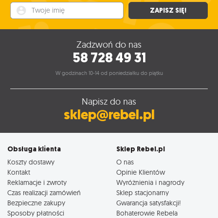
Twoje imię
ZAPISZ SIĘ!
Zadzwoń do nas
58 728 49 31
W godzinach 10-14 od poniedziałku do piątku
Napisz do nas
sklep@rebel.pl
Obsługa klienta
Sklep Rebel.pl
Koszty dostawy
O nas
Kontakt
Opinie Klientów
Reklamacje i zwroty
Wyróżnienia i nagrody
Czas realizacji zamówień
Sklep stacjonarny
Bezpieczne zakupy
Gwarancja satysfakcji!
Sposoby płatności
Bohaterowie Rebela