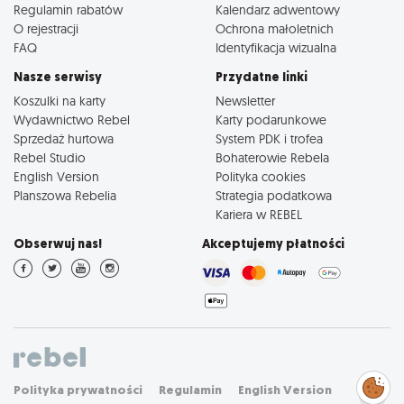
Regulamin rabatów
Kalendarz adwentowy
O rejestracji
Ochrona małoletnich
FAQ
Identyfikacja wizualna
Nasze serwisy
Przydatne linki
Koszulki na karty
Newsletter
Wydawnictwo Rebel
Karty podarunkowe
Sprzedaż hurtowa
System PDK i trofea
Rebel Studio
Bohaterowie Rebela
English Version
Polityka cookies
Planszowa Rebelia
Strategia podatkowa
Kariera w REBEL
Obserwuj nas!
Akceptujemy płatności
Zarządzaj
Polityka prywatności
Regulamin
English Version
preferencjami
cookies