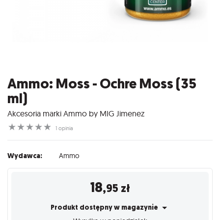
Ammo: Moss - Ochre Moss (35
ml)
Akcesoria marki Ammo by MIG Jimenez
☆
☆
☆
☆
☆
1 opinia
Wydawca:
Ammo
18
,95
zł
Produkt dostępny w magazynie