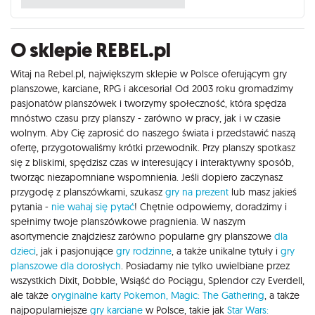
O sklepie REBEL.pl
Witaj na Rebel.pl, największym sklepie w Polsce oferującym gry
planszowe, karciane, RPG i akcesoria! Od 2003 roku gromadzimy
pasjonatów planszówek i tworzymy społeczność, która spędza
mnóstwo czasu przy planszy - zarówno w pracy, jak i w czasie
wolnym. Aby Cię zaprosić do naszego świata i przedstawić naszą
ofertę, przygotowaliśmy krótki przewodnik. Przy planszy spotkasz
się z bliskimi, spędzisz czas w interesujący i interaktywny sposób,
tworząc niezapomniane wspomnienia. Jeśli dopiero zaczynasz
przygodę z planszówkami, szukasz
gry na prezent
lub masz jakieś
pytania -
nie wahaj się pytać
! Chętnie odpowiemy, doradzimy i
spełnimy twoje planszówkowe pragnienia. W naszym
asortymencie znajdziesz zarówno popularne gry planszowe
dla
dzieci
, jak i pasjonujące
gry rodzinne
, a także unikalne tytuły i
gry
planszowe dla dorosłych
. Posiadamy nie tylko uwielbiane przez
wszystkich Dixit, Dobble, Wsiąść do Pociągu, Splendor czy Everdell,
ale także
oryginalne karty Pokemon,
Magic: The Gathering
, a także
najpopularniejsze
gry karciane
w Polsce, takie jak
Star Wars: