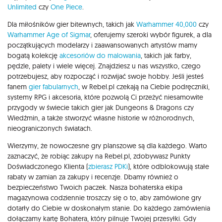
Unlimited
czy
One Piece
.
Dla miłośników gier bitewnych, takich jak
Warhammer 40,000
czy
Warhammer Age of Sigmar
, oferujemy szeroki wybór figurek, a dla
początkujących modelarzy i zaawansowanych artystów mamy
bogatą kolekcję
akcesoriów do malowania
, takich jak farby,
pędzle, palety i wiele więcej. Znajdziesz u nas wszystko, czego
potrzebujesz, aby rozpocząć i rozwijać swoje hobby. Jeśli jesteś
fanem
gier fabularnych
, w Rebel.pl czekają na Ciebie podręczniki,
systemy RPG i akcesoria, które pozwolą Ci przeżyć niesamowite
przygody w świecie takich gier jak Dungeons & Dragons czy
Wiedźmin, a także stworzyć własne historie w różnorodnych,
nieograniczonych światach.
Wierzymy, że nowoczesne gry planszowe są dla każdego. Warto
zaznaczyć, że robiąc zakupy na Rebel.pl, zdobywasz Punkty
Doświadczonego Klienta (
zbierasz PDKi
), które odblokowują stałe
rabaty w zamian za zakupy i recenzje. Dbamy również o
bezpieczeństwo Twoich paczek. Nasza bohaterska ekipa
magazynowa codziennie troszczy się o to, aby zamówione gry
dotarły do Ciebie w doskonałym stanie. Do każdego zamówienia
dołączamy kartę Bohatera, który pilnuje Twojej przesyłki. Gdy