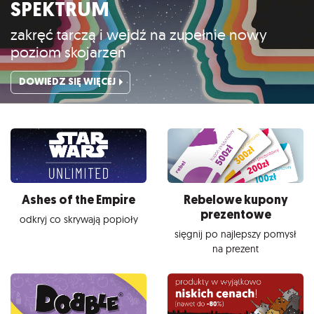
SPEKTRUM
zakręć tarczą i wejdź na zupełnie nowy
poziom skojarzeń
DOWIEDZ SIĘ WIĘCEJ
Ashes of the Empire
Rebelowe kupony
prezentowe
odkryj co skrywają popioły
sięgnij po najlepszy pomysł
na prezent