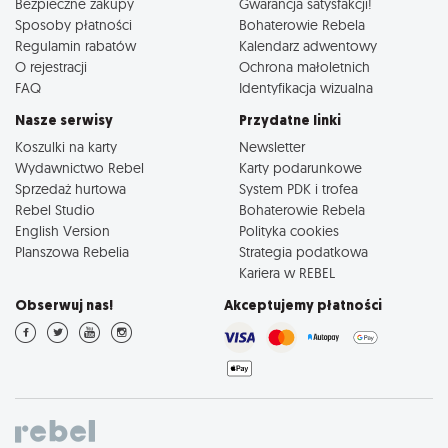
Bezpieczne zakupy
Gwarancja satysfakcji!
Sposoby płatności
Bohaterowie Rebela
Regulamin rabatów
Kalendarz adwentowy
O rejestracji
Ochrona małoletnich
FAQ
Identyfikacja wizualna
Nasze serwisy
Przydatne linki
Koszulki na karty
Newsletter
Wydawnictwo Rebel
Karty podarunkowe
Sprzedaż hurtowa
System PDK i trofea
Rebel Studio
Bohaterowie Rebela
English Version
Polityka cookies
Planszowa Rebelia
Strategia podatkowa
Kariera w REBEL
Obserwuj nas!
Akceptujemy płatności