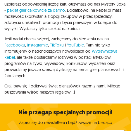
uzbierasz odpowiednią liczbę kart, otrzymasz od nas Mystery Boxa
-
pakiet gier całkowicie za darmo
. Dodatkowo, na Rebel.pl masz
możliwość skorzystania z opcji zakupów w przedsprzedaży,
zdobycia unikalnych promocji i bycia pierwszym w kolejce do
wysyłki. Wystarczy tylko czekać na kuriera.
Jeśli nadal chcesz więcej, zachęcamy do śledzenia nas na
Facebooku
,
Instagramie
,
TikToku
i
YouTubie
. Tam nie tylko
informujemy o nadchodzących nowościach od
Wydawnictwa
Rebel
, ale także dostarczamy rozrywki w postaci artykułów,
programów na żywo, wywiadów, konkursów, wydarzeń oraz
prowadzimy jeszcze szerszą dyskusję na temat gier planszowych i
fabularnych.
Graj, baw się i odkrywaj świat planszówek razem z nami. Miłego
buszowania wśród naszych regałów! :)
Nie przegap specjalnych promocji!
Zapisz się do newslettera i bądź zawsze na bieżąco