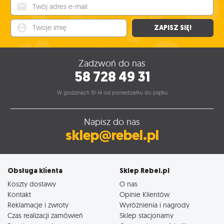
Twój adres e-mail
Twoje imię
ZAPISZ SIĘ!
Zadzwoń do nas
58 728 49 31
W godzinach 10-14 od poniedziałku do piątku
Napisz do nas
sklep@rebel.pl
Obsługa klienta
Sklep Rebel.pl
Koszty dostawy
O nas
Kontakt
Opinie Klientów
Reklamacje i zwroty
Wyróżnienia i nagrody
Czas realizacji zamówień
Sklep stacjonarny