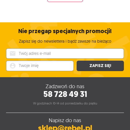
Nie przegap specjalnych promocji!
Zapisz się do newslettera i bądź zawsze na bieżąco
Twój adres e-mail
Twoje imię
ZAPISZ SIĘ!
Zadzwoń do nas
58 728 49 31
W godzinach 10-14 od poniedziałku do piątku
Napisz do nas
sklep@rebel.pl