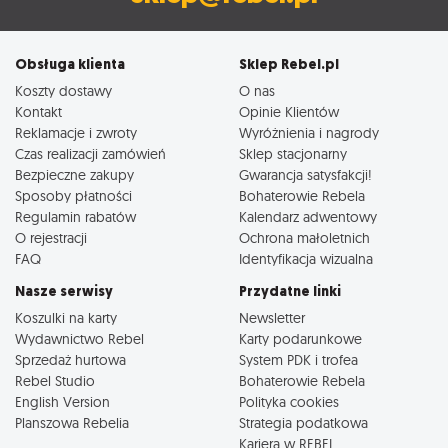
Obsługa klienta
Sklep Rebel.pl
Koszty dostawy
O nas
Kontakt
Opinie Klientów
Reklamacje i zwroty
Wyróżnienia i nagrody
Czas realizacji zamówień
Sklep stacjonarny
Bezpieczne zakupy
Gwarancja satysfakcji!
Sposoby płatności
Bohaterowie Rebela
Regulamin rabatów
Kalendarz adwentowy
O rejestracji
Ochrona małoletnich
FAQ
Identyfikacja wizualna
Nasze serwisy
Przydatne linki
Koszulki na karty
Newsletter
Wydawnictwo Rebel
Karty podarunkowe
Sprzedaż hurtowa
System PDK i trofea
Rebel Studio
Bohaterowie Rebela
English Version
Polityka cookies
Planszowa Rebelia
Strategia podatkowa
Kariera w REBEL