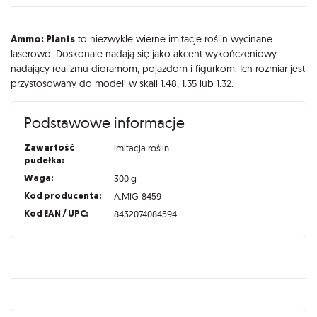
Opis
Ammo: Plants
to niezwykle wierne imitacje roślin wycinane
laserowo. Doskonale nadają się jako akcent wykończeniowy
nadający realizmu dioramom, pojazdom i figurkom. Ich rozmiar jest
przystosowany do modeli w skali 1:48, 1:35 lub 1:32.
Podstawowe informacje
Zawartość
imitacja roślin
pudełka:
Waga:
300 g
Kod producenta:
A.MIG-8459
Kod EAN / UPC:
8432074084594