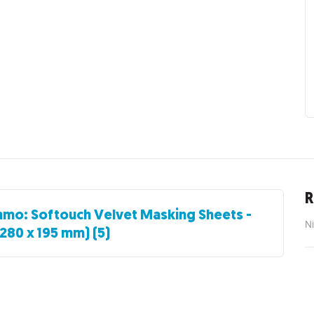
R
mo: Softouch Velvet Masking Sheets -
Ni
280 x 195 mm) (5)