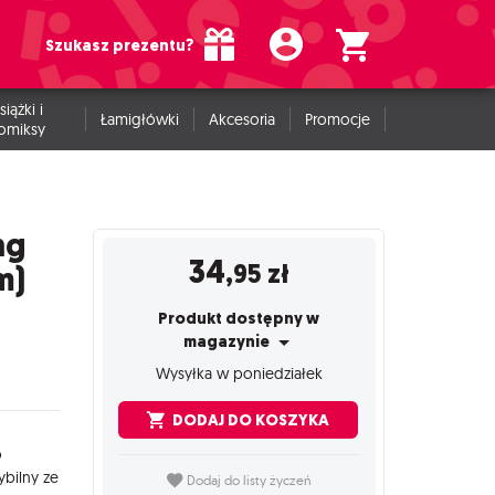
Szukasz prezentu?
siążki i
Łamigłówki
Akcesoria
Promocje
omiksy
ng
34
,95
zł
m)
Produkt dostępny w
magazynie
Wysyłka w poniedziałek
DODAJ DO KOSZYKA
o
bilny
ze
Dodaj do listy życzeń