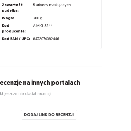
Zawartość
5 arkuszy maskujących
pudełka:
Waga:
300 g
Kod
A.MIG-8244
producenta:
Kod EAN / UPC:
8432074082446
ecenzje na innych portalach
kt jeszcze nie dodał recenzji.
DODAJ LINK DO RECENZJI