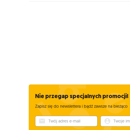
Nie przegap specjalnych promocji!
Zapisz się do newslettera i bądź zawsze na bieżąco
Twój adres e-mail
Twoje imię