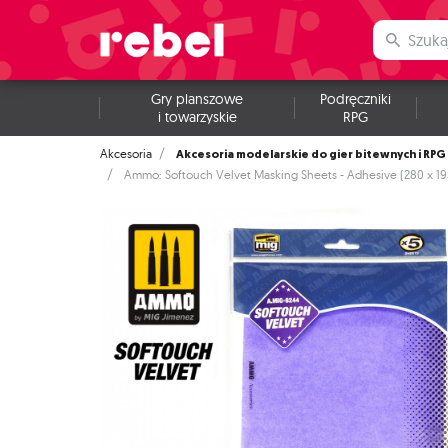
Gry planszowe
Podręczniki
i towarzyskie
RPG
Akcesoria modelarskie do gier bitewnych i RPG
Akcesoria
Ammo: Softouch Velvet Masking Sheets - Adhesive (280 x 19