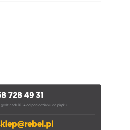
58 728 49 31
 godzinach 10-14 od poniedziałku do piątku
sklep@rebel.pl