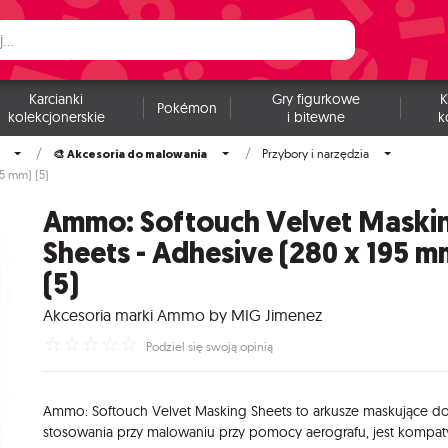
Karcianki
Gry figurkowe
K
Pokémon
kolekcjonerskie
i bitewne
k
🎨 Akcesoria do malowania
Przybory i narzędzia
5 mm) (5)
Ammo: Softouch Velvet Maski
Sheets - Adhesive (280 x 195 m
(5)
Akcesoria marki Ammo by MIG Jimenez
☆
☆
☆
☆
☆
Podziel się swoją opinią
Ammo:
Softouch
Velvet
Masking
Sheets
to
arkusze
maskujące
d
stosowania
przy
malowaniu
przy
pomocy
aerografu,
jest
kompaty