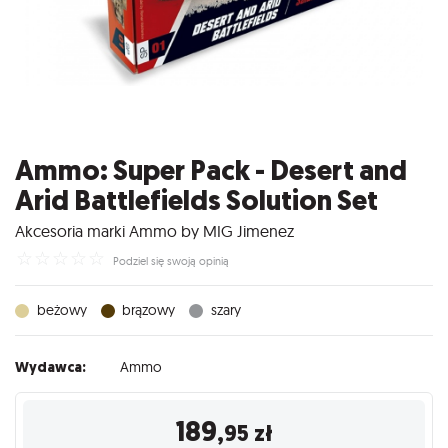
Ammo: Super Pack - Desert and
Arid Battlefields Solution Set
Akcesoria marki Ammo by MIG Jimenez
☆
☆
☆
☆
☆
Podziel się swoją opinią
beżowy
brązowy
szary
Wydawca:
Ammo
189
,95
zł