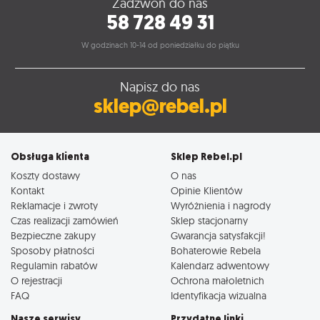
Zadzwoń do nas
58 728 49 31
W godzinach 10-14 od poniedziałku do piątku
Napisz do nas
sklep@rebel.pl
Obsługa klienta
Sklep Rebel.pl
Koszty dostawy
O nas
Kontakt
Opinie Klientów
Reklamacje i zwroty
Wyróżnienia i nagrody
Czas realizacji zamówień
Sklep stacjonarny
Bezpieczne zakupy
Gwarancja satysfakcji!
Sposoby płatności
Bohaterowie Rebela
Regulamin rabatów
Kalendarz adwentowy
O rejestracji
Ochrona małoletnich
FAQ
Identyfikacja wizualna
Nasze serwisy
Przydatne linki