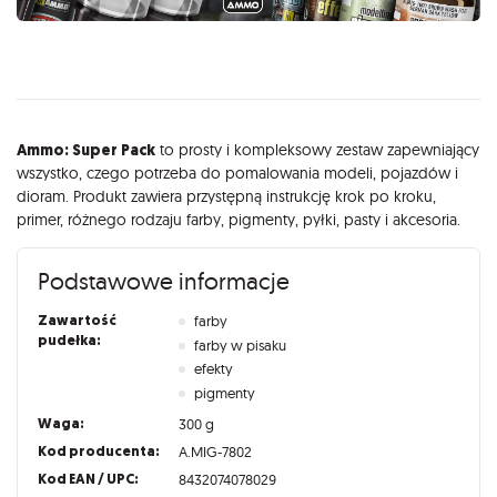
Opis
Ammo: Super Pack
to prosty i kompleksowy zestaw zapewniający
wszystko, czego potrzeba do pomalowania modeli, pojazdów i
dioram. Produkt zawiera przystępną instrukcję krok po kroku,
primer, różnego rodzaju farby, pigmenty, pyłki, pasty i akcesoria.
Podstawowe informacje
Zawartość
farby
pudełka:
farby w pisaku
efekty
pigmenty
Waga:
300 g
Kod producenta:
A.MIG-7802
Kod EAN / UPC:
8432074078029