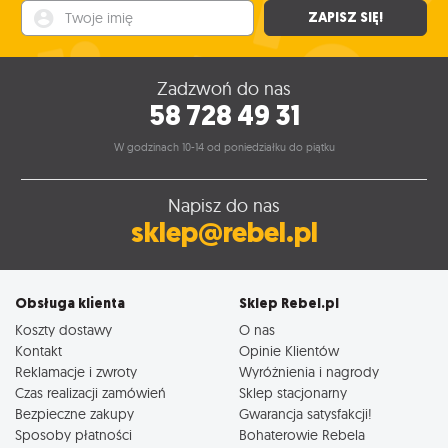
Twoje imię
ZAPISZ SIĘ!
Zadzwoń do nas
58 728 49 31
W godzinach 10-14 od poniedziałku do piątku
Napisz do nas
sklep@rebel.pl
Obsługa klienta
Sklep Rebel.pl
Koszty dostawy
O nas
Kontakt
Opinie Klientów
Reklamacje i zwroty
Wyróżnienia i nagrody
Czas realizacji zamówień
Sklep stacjonarny
Bezpieczne zakupy
Gwarancja satysfakcji!
Sposoby płatności
Bohaterowie Rebela