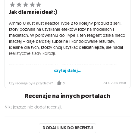
Jak dla mnie ideał :)
Ammo U Rust Rust Reactor Type 2 to kolejny produkt z serii,
który pozwala na uzyskanie efektów rdzy na modelach i
makietach. W porównaniu do Type 1, ten reagent działa nieco
inaczej – daje bardziej subtelne i kontrolowane rezultaty,
idealne dla tych, którzy chcą uzyskać delikatniejsze, ale nadal
realistyczne ślady korozji.
Produkt jest łatwy w użyciu, choć wymaga trochę praktyki,
czytaj dalej...
aby dobrze wyczuć, jak długo i gdzie stosować go na farbie
Ammo U Rust, by osiągnąć pożądany efekt. Dzięki temu
można tworzyć różne warianty rdzy, od lekkich przebarwień
24.10.2025 19:08
Czy recenzja była przydatna?
0
po mocniejsze, bardziej wyraźne plamy.
Recenzje na innych portalach
Podsumowując, Rust Reactor Type 2 to świetne narzędzie dla
Nikt jeszcze nie dodał recenzji.
modelarzy poszukujących elastycznego i precyzyjnego
sposobu na dodanie rdzy do swoich projektów. Działa
efektywnie i pozwala na kreatywną zabawę z
efektami postarzenia.
DODAJ LINK DO RECENZJI