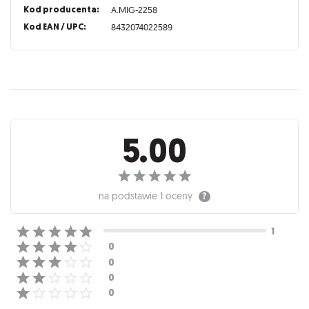
Kod producenta:
A.MIG-2258
Kod EAN / UPC:
8432074022589
Recenzje
5.00
na podstawie
1 oceny