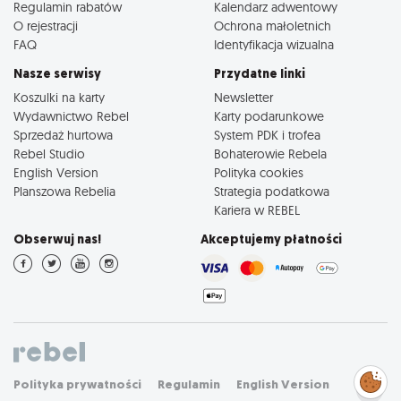
Regulamin rabatów
Kalendarz adwentowy
O rejestracji
Ochrona małoletnich
FAQ
Identyfikacja wizualna
Nasze serwisy
Przydatne linki
Koszulki na karty
Newsletter
Wydawnictwo Rebel
Karty podarunkowe
Sprzedaż hurtowa
System PDK i trofea
Rebel Studio
Bohaterowie Rebela
English Version
Polityka cookies
Planszowa Rebelia
Strategia podatkowa
Kariera w REBEL
Obserwuj nas!
Akceptujemy płatności
Zarządzaj
Polityka prywatności
Regulamin
English Version
preferencjami
cookies