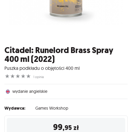
Citadel: Runelord Brass Spray
400 ml (2022)
Puszka podkładu o objętości 400 ml
☆
☆
☆
☆
☆
1 opinia
wydanie angielskie
Wydawca:
Games Workshop
99
,95
zł