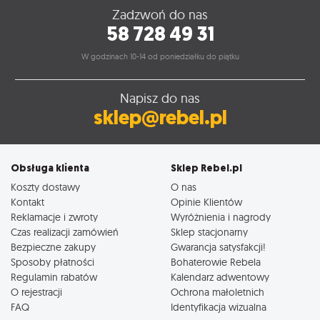
Zadzwoń do nas
58 728 49 31
W godzinach 10-14 od poniedziałku do piątku
Napisz do nas
sklep@rebel.pl
Obsługa klienta
Sklep Rebel.pl
Koszty dostawy
O nas
Kontakt
Opinie Klientów
Reklamacje i zwroty
Wyróżnienia i nagrody
Czas realizacji zamówień
Sklep stacjonarny
Bezpieczne zakupy
Gwarancja satysfakcji!
Sposoby płatności
Bohaterowie Rebela
Regulamin rabatów
Kalendarz adwentowy
O rejestracji
Ochrona małoletnich
FAQ
Identyfikacja wizualna