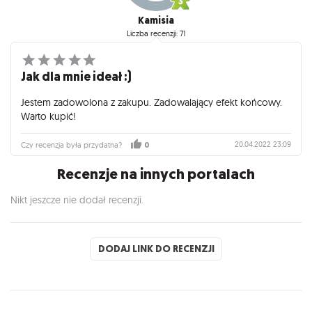
Kamisia
Liczba recenzji: 71
Jak dla mnie ideał :)
Jestem zadowolona z zakupu. Zadowalający efekt końcowy.
Warto kupić!
20.04.2022 23:09
Czy recenzja była przydatna?
0
Recenzje na innych portalach
Nikt jeszcze nie dodał recenzji.
DODAJ LINK DO RECENZJI