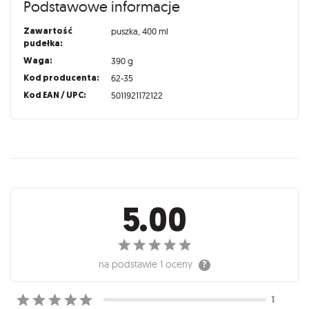
Podstawowe informacje
Zawartość
puszka, 400 ml
pudełka:
Waga:
390 g
Kod producenta:
62-35
Kod EAN / UPC:
5011921172122
Recenzje
5.00
na podstawie
1 oceny