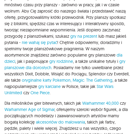
mnóstwo czasu przy planszy - zarówno w pracy, jak i w czasie
wolnym. Aby Cię zaprosić do naszego świata i przedstawić naszą
ofertę, przygotowaliśmy krótki przewodnik. Przy planszy spotkasz
się z bliskimi, spędzisz czas w interesujący i interaktywny sposób,
tworząc niezapomniane wspomnienia. Jeśli dopiero zaczynasz
przygodę z planszówkami, szukasz
gry na prezent
lub masz jakieś
pytania -
nie wahaj się pytać
! Chętnie odpowiemy, doradzimy i
spełnimy twoje planszówkowe pragnienia. W naszym
asortymencie znajdziesz zarówno popularne gry planszowe
dla
dzieci
, jak i pasjonujące
gry rodzinne
, a także unikalne tytuły i
gry
planszowe dla dorosłych
. Posiadamy nie tylko uwielbiane przez
wszystkich Dixit, Dobble, Wsiąść do Pociągu, Splendor czy Everdell,
ale także
oryginalne karty Pokemon,
Magic: The Gathering
, a także
najpopularniejsze
gry karciane
w Polsce, takie jak
Star Wars:
Unlimited
czy
One Piece
.
Dla miłośników gier bitewnych, takich jak
Warhammer 40,000
czy
Warhammer Age of Sigmar
, oferujemy szeroki wybór figurek, a dla
początkujących modelarzy i zaawansowanych artystów mamy
bogatą kolekcję
akcesoriów do malowania
, takich jak farby,
pędzle, palety i wiele więcej. Znajdziesz u nas wszystko, czego