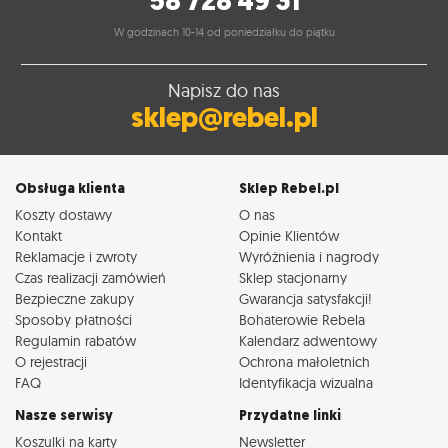
58 728 49 31
W godzinach 10-14 od poniedziałku do piątku
Napisz do nas
sklep@rebel.pl
Obsługa klienta
Sklep Rebel.pl
Koszty dostawy
O nas
Kontakt
Opinie Klientów
Reklamacje i zwroty
Wyróżnienia i nagrody
Czas realizacji zamówień
Sklep stacjonarny
Bezpieczne zakupy
Gwarancja satysfakcji!
Sposoby płatności
Bohaterowie Rebela
Regulamin rabatów
Kalendarz adwentowy
O rejestracji
Ochrona małoletnich
FAQ
Identyfikacja wizualna
Nasze serwisy
Przydatne linki
Koszulki na karty
Newsletter