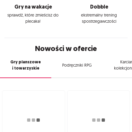
Gry na wakacje
Dobble
sprawdź, które zmieścisz do
ekstremalny trening
plecaka!
spostrzegawczości
Nowości w ofercie
Gry planszowe
Karcia
Podręczniki RPG
i towarzyskie
kolekcjon