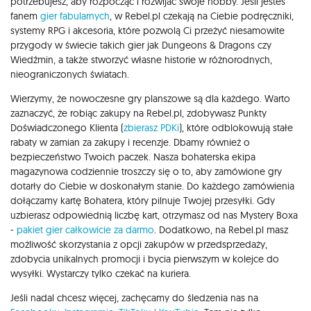
potrzebujesz, aby rozpocząć i rozwijać swoje hobby. Jeśli jesteś
fanem
gier fabularnych
, w Rebel.pl czekają na Ciebie podręczniki,
systemy RPG i akcesoria, które pozwolą Ci przeżyć niesamowite
przygody w świecie takich gier jak Dungeons & Dragons czy
Wiedźmin, a także stworzyć własne historie w różnorodnych,
nieograniczonych światach.
Wierzymy, że nowoczesne gry planszowe są dla każdego. Warto
zaznaczyć, że robiąc zakupy na Rebel.pl, zdobywasz Punkty
Doświadczonego Klienta (
zbierasz PDKi
), które odblokowują stałe
rabaty w zamian za zakupy i recenzje. Dbamy również o
bezpieczeństwo Twoich paczek. Nasza bohaterska ekipa
magazynowa codziennie troszczy się o to, aby zamówione gry
dotarły do Ciebie w doskonałym stanie. Do każdego zamówienia
dołączamy kartę Bohatera, który pilnuje Twojej przesyłki. Gdy
uzbierasz odpowiednią liczbę kart, otrzymasz od nas Mystery Boxa
-
pakiet gier całkowicie za darmo
. Dodatkowo, na Rebel.pl masz
możliwość skorzystania z opcji zakupów w przedsprzedaży,
zdobycia unikalnych promocji i bycia pierwszym w kolejce do
wysyłki. Wystarczy tylko czekać na kuriera.
Jeśli nadal chcesz więcej, zachęcamy do śledzenia nas na