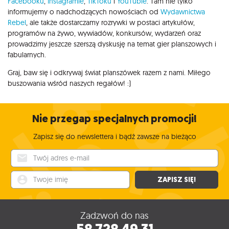
Facebooku
,
Instagramie
,
TikToku
i
YouTubie
. Tam nie tylko
informujemy o nadchodzących nowościach od
Wydawnictwa
Rebel
, ale także dostarczamy rozrywki w postaci artykułów,
programów na żywo, wywiadów, konkursów, wydarzeń oraz
prowadzimy jeszcze szerszą dyskusję na temat gier planszowych i
fabularnych.
Graj, baw się i odkrywaj świat planszówek razem z nami. Miłego
buszowania wśród naszych regałów! :)
Nie przegap specjalnych promocji!
Zapisz się do newslettera i bądź zawsze na bieżąco
Twój adres e-mail
Twoje imię
ZAPISZ SIĘ!
Zadzwoń do nas