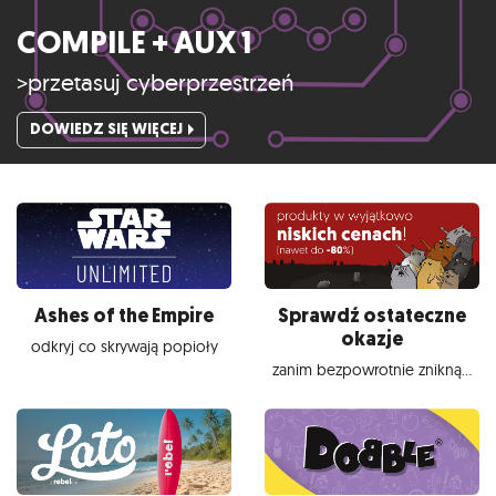
COMPILE + AUX 1
>przetasuj cyberprzestrzeń
DOWIEDZ SIĘ WIĘCEJ
Ashes of the Empire
Sprawdź ostateczne
okazje
odkryj co skrywają popioły
zanim bezpowrotnie znikną...