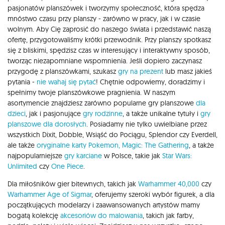
pasjonatów planszówek i tworzymy społeczność, która spędza
mnóstwo czasu przy planszy - zarówno w pracy, jak i w czasie
wolnym. Aby Cię zaprosić do naszego świata i przedstawić naszą
ofertę, przygotowaliśmy krótki przewodnik. Przy planszy spotkasz
się z bliskimi, spędzisz czas w interesujący i interaktywny sposób,
tworząc niezapomniane wspomnienia. Jeśli dopiero zaczynasz
przygodę z planszówkami, szukasz
gry na prezent
lub masz jakieś
pytania -
nie wahaj się pytać
! Chętnie odpowiemy, doradzimy i
spełnimy twoje planszówkowe pragnienia. W naszym
asortymencie znajdziesz zarówno popularne gry planszowe
dla
dzieci
, jak i pasjonujące
gry rodzinne
, a także unikalne tytuły i
gry
planszowe dla dorosłych
. Posiadamy nie tylko uwielbiane przez
wszystkich Dixit, Dobble, Wsiąść do Pociągu, Splendor czy Everdell,
ale także
oryginalne karty Pokemon,
Magic: The Gathering
, a także
najpopularniejsze
gry karciane
w Polsce, takie jak
Star Wars:
Unlimited
czy
One Piece
.
Dla miłośników gier bitewnych, takich jak
Warhammer 40,000
czy
Warhammer Age of Sigmar
, oferujemy szeroki wybór figurek, a dla
początkujących modelarzy i zaawansowanych artystów mamy
bogatą kolekcję
akcesoriów do malowania
, takich jak farby,