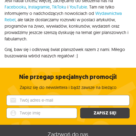
Jeśli nadal chcesz więcej, zachęcamy do śledzenia nas na
Facebooku
,
Instagramie
,
TikToku
i
YouTubie
. Tam nie tylko
informujemy o nadchodzących nowościach od
Wydawnictwa
Rebel
, ale także dostarczamy rozrywki w postaci artykułów,
programów na żywo, wywiadów, konkursów, wydarzeń oraz
prowadzimy jeszcze szerszą dyskusję na temat gier planszowych i
fabularnych.
Graj, baw się i odkrywaj świat planszówek razem z nami. Miłego
buszowania wśród naszych regałów! :)
Nie przegap specjalnych promocji!
Zapisz się do newslettera i bądź zawsze na bieżąco
Twój adres e-mail
Twoje imię
ZAPISZ SIĘ!
Zadzwoń do nas