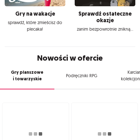
Gry na wakacje
Sprawdź ostateczne
okazje
sprawdź, które zmieścisz do
plecaka!
zanim bezpowrotnie znikną...
Nowości w ofercie
Gry planszowe
Karcia
Podręczniki RPG
i towarzyskie
kolekcjon