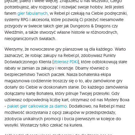
pędzle, palety i wiele więcej. Znajdziesz u nas wszystko, czego
potrzebujesz, aby rozpocząć i rozwijać swoje hobby. Jeśli jesteś
fanem
gier fabularnych
, w Rebel.pl czekają na Ciebie podręczniki,
systemy RPG i akcesoria, które pozwolą Ci przeżyć niesamowite
przygody w świecie takich gier jak Dungeons & Dragons czy
Wiedźmin, a także stworzyć własne historie w różnorodnych,
nieograniczonych światach.
Wierzymy, że nowoczesne gry planszowe są dla każdego. Warto
zaznaczyć, że robiąc zakupy na Rebel.pl, zdobywasz Punkty
Doświadczonego Klienta (
zbierasz PDKi
), które odblokowują stałe
rabaty w zamian za zakupy i recenzje. Dbamy również o
bezpieczeństwo Twoich paczek. Nasza bohaterska ekipa
magazynowa codziennie troszczy się o to, aby zamówione gry
dotarły do Ciebie w doskonałym stanie. Do każdego zamówienia
dołączamy kartę Bohatera, który pilnuje Twojej przesyłki. Gdy
uzbierasz odpowiednią liczbę kart, otrzymasz od nas Mystery Boxa
-
pakiet gier całkowicie za darmo
. Dodatkowo, na Rebel.pl masz
możliwość skorzystania z opcji zakupów w przedsprzedaży,
zdobycia unikalnych promocji i bycia pierwszym w kolejce do
wysyłki. Wystarczy tylko czekać na kuriera.