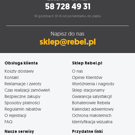
58 728 49 31
W godzinach 10-14 od poniedziałku do piątku
Napisz do nas
sklep@rebel.pl
Obsługa klienta
Sklep Rebel.pl
Koszty dostawy
O nas
Kontakt
Opinie Klientów
Reklamacje i zwroty
Wyróżnienia i nagrody
Czas realizacji zamówień
Sklep stacjonarny
Bezpieczne zakupy
Gwarancja satysfakcji!
Sposoby płatności
Bohaterowie Rebela
Regulamin rabatów
Kalendarz adwentowy
O rejestracji
Ochrona małoletnich
FAQ
Identyfikacja wizualna
Nasze serwisy
Przydatne linki