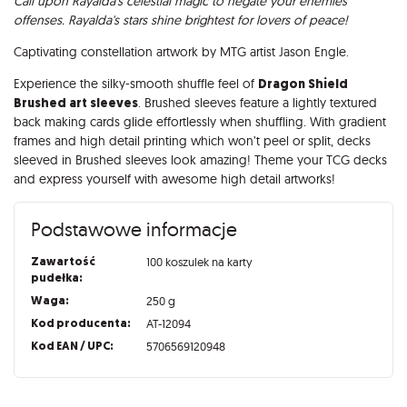
Call upon Rayalda's celestial magic to negate your enemies
offenses. Rayalda's stars shine brightest for lovers of peace!
Captivating constellation artwork by MTG artist Jason Engle.
Experience the silky-smooth shuffle feel of
Dragon Shield
Brushed art sleeves
. Brushed sleeves feature a lightly textured
back making cards glide effortlessly when shuffling. With gradient
frames and high detail printing which won’t peel or split, decks
sleeved in Brushed sleeves look amazing! Theme your TCG decks
and express yourself with awesome high detail artworks!
Podstawowe informacje
Zawartość
100 koszulek na karty
pudełka:
Waga:
250 g
Kod producenta:
AT-12094
Kod EAN / UPC:
5706569120948