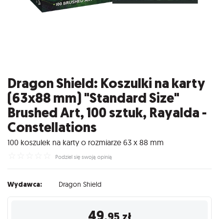
Dragon Shield: Koszulki na karty
(63x88 mm) "Standard Size"
Brushed Art, 100 sztuk, Rayalda -
Constellations
100 koszulek na karty o rozmiarze 63 x 88 mm
☆
☆
☆
☆
☆
Podziel się swoją opinią
Wydawca:
Dragon Shield
49
,95
zł