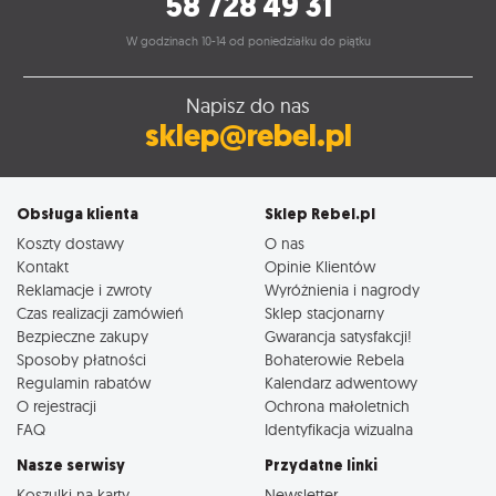
58 728 49 31
W godzinach 10-14 od poniedziałku do piątku
Napisz do nas
sklep@rebel.pl
Obsługa klienta
Sklep Rebel.pl
Koszty dostawy
O nas
Kontakt
Opinie Klientów
Reklamacje i zwroty
Wyróżnienia i nagrody
Czas realizacji zamówień
Sklep stacjonarny
Bezpieczne zakupy
Gwarancja satysfakcji!
Sposoby płatności
Bohaterowie Rebela
Regulamin rabatów
Kalendarz adwentowy
O rejestracji
Ochrona małoletnich
FAQ
Identyfikacja wizualna
Nasze serwisy
Przydatne linki
Koszulki na karty
Newsletter