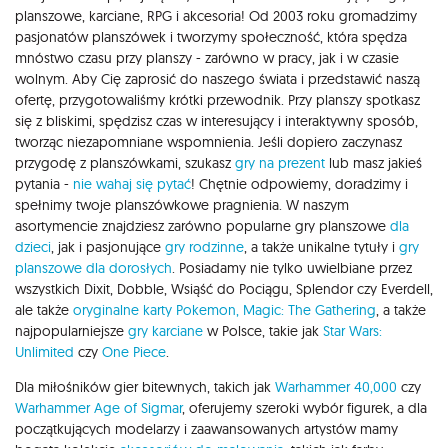
planszowe, karciane, RPG i akcesoria! Od 2003 roku gromadzimy
pasjonatów planszówek i tworzymy społeczność, która spędza
mnóstwo czasu przy planszy - zarówno w pracy, jak i w czasie
wolnym. Aby Cię zaprosić do naszego świata i przedstawić naszą
ofertę, przygotowaliśmy krótki przewodnik. Przy planszy spotkasz
się z bliskimi, spędzisz czas w interesujący i interaktywny sposób,
tworząc niezapomniane wspomnienia. Jeśli dopiero zaczynasz
przygodę z planszówkami, szukasz
gry na prezent
lub masz jakieś
pytania -
nie wahaj się pytać
! Chętnie odpowiemy, doradzimy i
spełnimy twoje planszówkowe pragnienia. W naszym
asortymencie znajdziesz zarówno popularne gry planszowe
dla
dzieci
, jak i pasjonujące
gry rodzinne
, a także unikalne tytuły i
gry
planszowe dla dorosłych
. Posiadamy nie tylko uwielbiane przez
wszystkich Dixit, Dobble, Wsiąść do Pociągu, Splendor czy Everdell,
ale także
oryginalne karty Pokemon,
Magic: The Gathering
, a także
najpopularniejsze
gry karciane
w Polsce, takie jak
Star Wars:
Unlimited
czy
One Piece
.
Dla miłośników gier bitewnych, takich jak
Warhammer 40,000
czy
Warhammer Age of Sigmar
, oferujemy szeroki wybór figurek, a dla
początkujących modelarzy i zaawansowanych artystów mamy