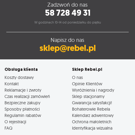
Zadzwoń do nas
58 728 49 31
W godzinach 10-14 od poniedziałku do piątku
Napisz do nas
sklep@rebel.pl
Obsługa klienta
Sklep Rebel.pl
Koszty dostawy
O nas
Kontakt
Opinie Klientów
Reklamacje i zwroty
Wyróżnienia i nagrody
Czas realizacji zamówień
Sklep stacjonarny
Bezpieczne zakupy
Gwarancja satysfakcji!
Sposoby płatności
Bohaterowie Rebela
Regulamin rabatów
Kalendarz adwentowy
O rejestracji
Ochrona małoletnich
FAQ
Identyfikacja wizualna