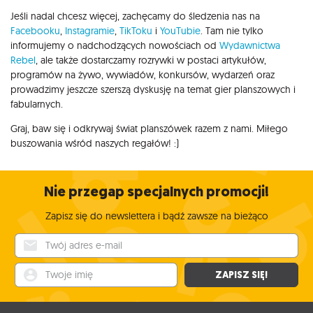
Jeśli nadal chcesz więcej, zachęcamy do śledzenia nas na
Facebooku
,
Instagramie
,
TikToku
i
YouTubie
. Tam nie tylko
informujemy o nadchodzących nowościach od
Wydawnictwa
Rebel
, ale także dostarczamy rozrywki w postaci artykułów,
programów na żywo, wywiadów, konkursów, wydarzeń oraz
prowadzimy jeszcze szerszą dyskusję na temat gier planszowych i
fabularnych.
Graj, baw się i odkrywaj świat planszówek razem z nami. Miłego
buszowania wśród naszych regałów! :)
Nie przegap specjalnych promocji!
Zapisz się do newslettera i bądź zawsze na bieżąco
Twój adres e-mail
Twoje imię
ZAPISZ SIĘ!