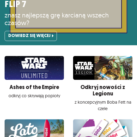
FLIP 7
znasz najlepszą grę karcianą wszech
czasów?
DOWIEDZ SIĘ WIĘCEJ
Ashes of the Empire
Odkryj nowości z
Legionu
odkryj co skrywają popioły
z koncepcyjnym Boba Fett na
czele