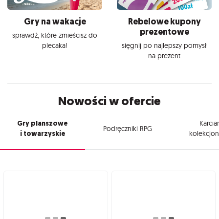
Gry na wakacje
Rebelowe kupony
prezentowe
sprawdź, które zmieścisz do
plecaka!
sięgnij po najlepszy pomysł
na prezent
Nowości w ofercie
Gry planszowe
Karcia
Podręczniki RPG
i towarzyskie
kolekcjon