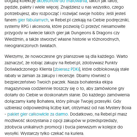
bogatą kolekcję
akcesoriów do malowania
, takich jak farby,
pędzle, palety i wiele więcej. Znajdziesz u nas wszystko, czego
potrzebujesz, aby rozpocząć i rozwijać swoje hobby. Jeśli jesteś
fanem
gier fabularnych
, w Rebel.pl czekają na Ciebie podręczniki,
systemy RPG i akcesoria, które pozwolą Ci przeżyć niesamowite
przygody w świecie takich gier jak Dungeons & Dragons czy
Wiedźmin, a także stworzyć własne historie w różnorodnych,
nieograniczonych światach.
Wierzymy, że nowoczesne gry planszowe są dla każdego. Warto
zaznaczyć, że robiąc zakupy na Rebel.pl, zdobywasz Punkty
Doświadczonego Klienta (
zbierasz PDKi
), które odblokowują stałe
rabaty w zamian za zakupy i recenzje. Dbamy również o
bezpieczeństwo Twoich paczek. Nasza bohaterska ekipa
magazynowa codziennie troszczy się o to, aby zamówione gry
dotarły do Ciebie w doskonałym stanie. Do każdego zamówienia
dołączamy kartę Bohatera, który pilnuje Twojej przesyłki. Gdy
uzbierasz odpowiednią liczbę kart, otrzymasz od nas Mystery Boxa
-
pakiet gier całkowicie za darmo
. Dodatkowo, na Rebel.pl masz
możliwość skorzystania z opcji zakupów w przedsprzedaży,
zdobycia unikalnych promocji i bycia pierwszym w kolejce do
wysyłki. Wystarczy tylko czekać na kuriera.