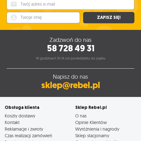
Twój adres e-mail
Twoje imię
ZAPISZ SIĘ!
Zadzwoń do nas
58 728 49 31
W godzinach 10-14 od poniedziałku do piątku
Napisz do nas
sklep@rebel.pl
Obsługa klienta
Sklep Rebel.pl
Koszty dostawy
O nas
Kontakt
Opinie Klientów
Reklamacje i zwroty
Wyróżnienia i nagrody
Czas realizacji zamówień
Sklep stacjonarny