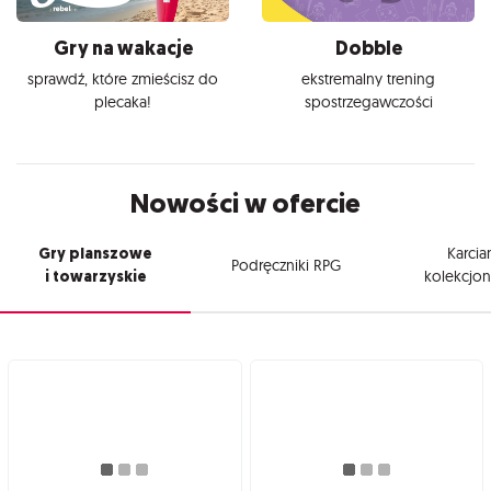
Gry na wakacje
Dobble
sprawdź, które zmieścisz do
ekstremalny trening
plecaka!
spostrzegawczości
Nowości w ofercie
Gry planszowe
Karcia
Podręczniki RPG
i towarzyskie
kolekcjon