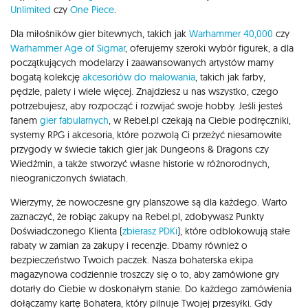
Unlimited
czy
One Piece
.
Dla miłośników gier bitewnych, takich jak
Warhammer 40,000
czy
Warhammer Age of Sigmar
, oferujemy szeroki wybór figurek, a dla
początkujących modelarzy i zaawansowanych artystów mamy
bogatą kolekcję
akcesoriów do malowania
, takich jak farby,
pędzle, palety i wiele więcej. Znajdziesz u nas wszystko, czego
potrzebujesz, aby rozpocząć i rozwijać swoje hobby. Jeśli jesteś
fanem
gier fabularnych
, w Rebel.pl czekają na Ciebie podręczniki,
systemy RPG i akcesoria, które pozwolą Ci przeżyć niesamowite
przygody w świecie takich gier jak Dungeons & Dragons czy
Wiedźmin, a także stworzyć własne historie w różnorodnych,
nieograniczonych światach.
Wierzymy, że nowoczesne gry planszowe są dla każdego. Warto
zaznaczyć, że robiąc zakupy na Rebel.pl, zdobywasz Punkty
Doświadczonego Klienta (
zbierasz PDKi
), które odblokowują stałe
rabaty w zamian za zakupy i recenzje. Dbamy również o
bezpieczeństwo Twoich paczek. Nasza bohaterska ekipa
magazynowa codziennie troszczy się o to, aby zamówione gry
dotarły do Ciebie w doskonałym stanie. Do każdego zamówienia
dołączamy kartę Bohatera, który pilnuje Twojej przesyłki. Gdy