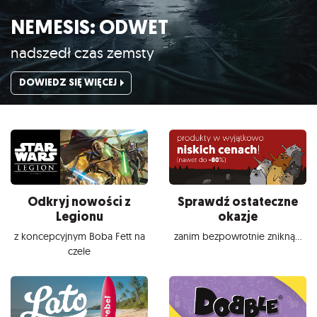
NEMESIS: ODWET
nadszedł czas zemsty
DOWIEDZ SIĘ WIĘCEJ
Odkryj nowości z
Sprawdź ostateczne
Legionu
okazje
z koncepcyjnym Boba Fett na
zanim bezpowrotnie znikną...
czele