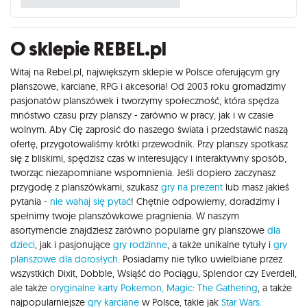
O sklepie REBEL.pl
Witaj na Rebel.pl, największym sklepie w Polsce oferującym gry
planszowe, karciane, RPG i akcesoria! Od 2003 roku gromadzimy
pasjonatów planszówek i tworzymy społeczność, która spędza
mnóstwo czasu przy planszy - zarówno w pracy, jak i w czasie
wolnym. Aby Cię zaprosić do naszego świata i przedstawić naszą
ofertę, przygotowaliśmy krótki przewodnik. Przy planszy spotkasz
się z bliskimi, spędzisz czas w interesujący i interaktywny sposób,
tworząc niezapomniane wspomnienia. Jeśli dopiero zaczynasz
przygodę z planszówkami, szukasz
gry na prezent
lub masz jakieś
pytania -
nie wahaj się pytać
! Chętnie odpowiemy, doradzimy i
spełnimy twoje planszówkowe pragnienia. W naszym
asortymencie znajdziesz zarówno popularne gry planszowe
dla
dzieci
, jak i pasjonujące
gry rodzinne
, a także unikalne tytuły i
gry
planszowe dla dorosłych
. Posiadamy nie tylko uwielbiane przez
wszystkich Dixit, Dobble, Wsiąść do Pociągu, Splendor czy Everdell,
ale także
oryginalne karty Pokemon,
Magic: The Gathering
, a także
najpopularniejsze
gry karciane
w Polsce, takie jak
Star Wars: