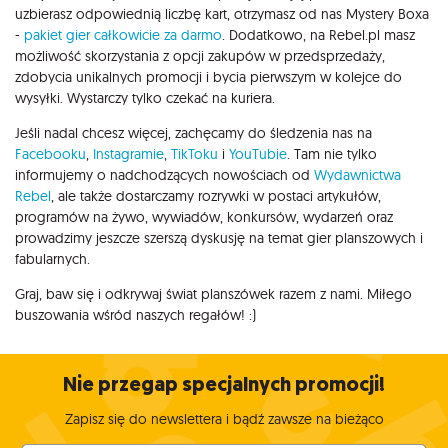
uzbierasz odpowiednią liczbę kart, otrzymasz od nas Mystery Boxa
-
pakiet gier całkowicie za darmo
. Dodatkowo, na Rebel.pl masz
możliwość skorzystania z opcji zakupów w przedsprzedaży,
zdobycia unikalnych promocji i bycia pierwszym w kolejce do
wysyłki. Wystarczy tylko czekać na kuriera.
Jeśli nadal chcesz więcej, zachęcamy do śledzenia nas na
Facebooku
,
Instagramie
,
TikToku
i
YouTubie
. Tam nie tylko
informujemy o nadchodzących nowościach od
Wydawnictwa
Rebel
, ale także dostarczamy rozrywki w postaci artykułów,
programów na żywo, wywiadów, konkursów, wydarzeń oraz
prowadzimy jeszcze szerszą dyskusję na temat gier planszowych i
fabularnych.
Graj, baw się i odkrywaj świat planszówek razem z nami. Miłego
buszowania wśród naszych regałów! :)
Nie przegap specjalnych promocji!
Zapisz się do newslettera i bądź zawsze na bieżąco