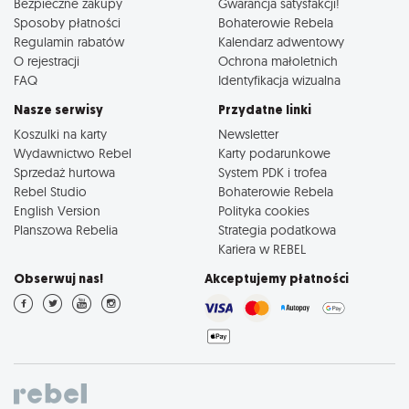
Bezpieczne zakupy
Gwarancja satysfakcji!
Sposoby płatności
Bohaterowie Rebela
Regulamin rabatów
Kalendarz adwentowy
O rejestracji
Ochrona małoletnich
FAQ
Identyfikacja wizualna
Nasze serwisy
Przydatne linki
Koszulki na karty
Newsletter
Wydawnictwo Rebel
Karty podarunkowe
Sprzedaż hurtowa
System PDK i trofea
Rebel Studio
Bohaterowie Rebela
English Version
Polityka cookies
Planszowa Rebelia
Strategia podatkowa
Kariera w REBEL
Obserwuj nas!
Akceptujemy płatności