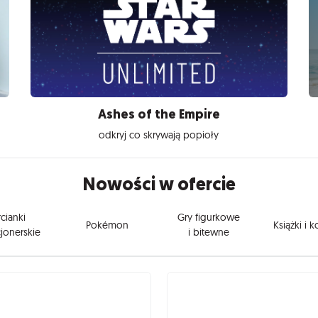
Ashes of the Empire
odkryj co skrywają popioły
Nowości w ofercie
cianki
Gry figurkowe
Pokémon
Książki i 
jonerskie
i bitewne