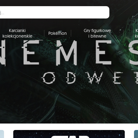
Karcianki
Gry figurkowe
K
Pokémon
kolekcjonerskie
i bitewne
k