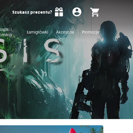
Szukasz prezentu?
siążki i
Łamigłówki
Akcesoria
Promocje
omiksy