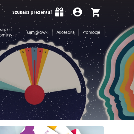
Szukasz prezentu?
siążki i
Łamigłówki
Akcesoria
Promocje
omiksy