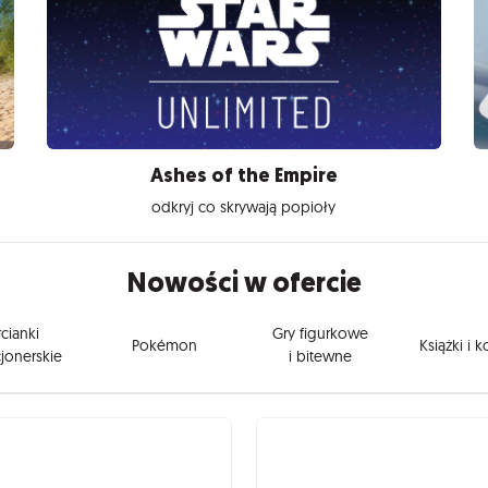
Ashes of the Empire
odkryj co skrywają popioły
Nowości w ofercie
cianki
Gry figurkowe
Pokémon
Książki i 
jonerskie
i bitewne