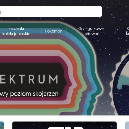
Karcianki
Gry figurkowe
K
Pokémon
kolekcjonerskie
i bitewne
k
nowy poziom skojarzeń