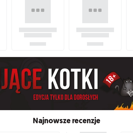
Najnowsze recenzje