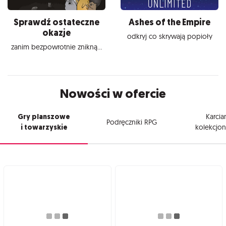
Sprawdź ostateczne
Ashes of the Empire
okazje
odkryj co skrywają popioły
zanim bezpowrotnie znikną...
Nowości w ofercie
Gry planszowe
Karcia
Podręczniki RPG
i towarzyskie
kolekcjon