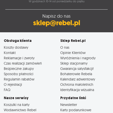
W godzinach 10-14 od poniedziałku do piątku
Napisz do nas
sklep@rebel.pl
Obsługa klienta
Sklep Rebel.pl
Koszty dostawy
O nas
Kontakt
Opinie Klientów
Reklamacje i zwroty
Wyróżnienia i nagrody
Czas realizacji zamówień
Sklep stacjonarny
Bezpieczne zakupy
Gwarancja satysfakcji!
Sposoby płatności
Bohaterowie Rebela
Regulamin rabatów
Kalendarz adwentowy
O rejestracji
Ochrona małoletnich
FAQ
Identyfikacja wizualna
Nasze serwisy
Przydatne linki
Koszulki na karty
Newsletter
Wydawnictwo Rebel
Karty podarunkowe