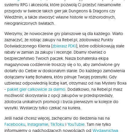
systemy RPG i akcesoria, które pozwolą Ci przeżyć niesamowite
przygody w świecie takich gier jak Dungeons & Dragons czy
Wiedźmin, a także stworzyć własne historie w różnorodnych,
nieograniczonych światach.
Wierzymy, że nowoczesne gry planszowe są dla każdego. Warto
zaznaczyć, że robiąc zakupy na Rebel.pl, zdobywasz Punkty
Doświadczonego Klienta (
zbierasz PDKi
), które odblokowują stałe
rabaty w zamian za zakupy i recenzje. Dbamy również o
bezpieczeństwo Twoich paczek. Nasza bohaterska ekipa
magazynowa codziennie troszczy się o to, aby zamówione gry
dotarły do Ciebie w doskonałym stanie. Do każdego zamówienia
dołączamy kartę Bohatera, który pilnuje Twojej przesyłki. Gdy
uzbierasz odpowiednią liczbę kart, otrzymasz od nas Mystery Boxa
-
pakiet gier całkowicie za darmo
. Dodatkowo, na Rebel.pl masz
możliwość skorzystania z opcji zakupów w przedsprzedaży,
zdobycia unikalnych promocji i bycia pierwszym w kolejce do
wysyłki. Wystarczy tylko czekać na kuriera.
Jeśli nadal chcesz więcej, zachęcamy do śledzenia nas na
Facebooku
,
Instagramie
,
TikToku
i
YouTubie
. Tam nie tylko
informujemy o nadchodzących nowościach od
Wydawnictwa