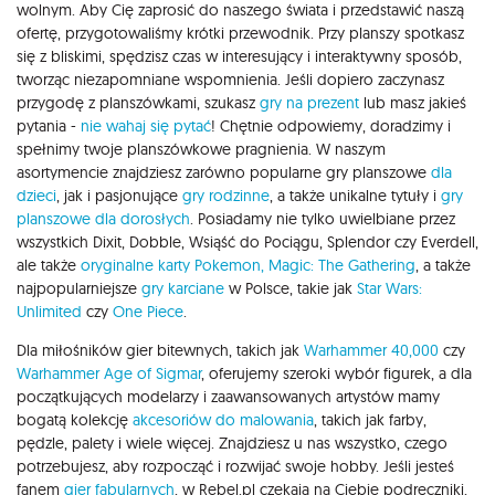
wolnym. Aby Cię zaprosić do naszego świata i przedstawić naszą
ofertę, przygotowaliśmy krótki przewodnik. Przy planszy spotkasz
się z bliskimi, spędzisz czas w interesujący i interaktywny sposób,
tworząc niezapomniane wspomnienia. Jeśli dopiero zaczynasz
przygodę z planszówkami, szukasz
gry na prezent
lub masz jakieś
pytania -
nie wahaj się pytać
! Chętnie odpowiemy, doradzimy i
spełnimy twoje planszówkowe pragnienia. W naszym
asortymencie znajdziesz zarówno popularne gry planszowe
dla
dzieci
, jak i pasjonujące
gry rodzinne
, a także unikalne tytuły i
gry
planszowe dla dorosłych
. Posiadamy nie tylko uwielbiane przez
wszystkich Dixit, Dobble, Wsiąść do Pociągu, Splendor czy Everdell,
ale także
oryginalne karty Pokemon,
Magic: The Gathering
, a także
najpopularniejsze
gry karciane
w Polsce, takie jak
Star Wars:
Unlimited
czy
One Piece
.
Dla miłośników gier bitewnych, takich jak
Warhammer 40,000
czy
Warhammer Age of Sigmar
, oferujemy szeroki wybór figurek, a dla
początkujących modelarzy i zaawansowanych artystów mamy
bogatą kolekcję
akcesoriów do malowania
, takich jak farby,
pędzle, palety i wiele więcej. Znajdziesz u nas wszystko, czego
potrzebujesz, aby rozpocząć i rozwijać swoje hobby. Jeśli jesteś
fanem
gier fabularnych
, w Rebel.pl czekają na Ciebie podręczniki,