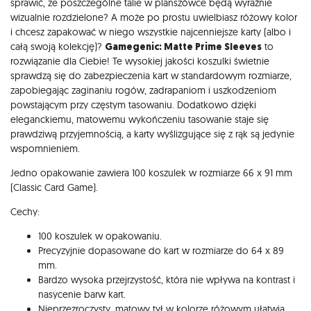
sprawić, że poszczególne talie w planszówce będą wyraźnie
wizualnie rozdzielone? A może po prostu uwielbiasz różowy kolor
i chcesz zapakować w niego wszystkie najcenniejsze karty (albo i
całą swoją kolekcję)?
Gamegenic: Matte Prime Sleeves
to
rozwiązanie dla Ciebie! Te wysokiej jakości koszulki świetnie
sprawdzą się do zabezpieczenia kart w standardowym rozmiarze,
zapobiegając zaginaniu rogów, zadrapaniom i uszkodzeniom
powstającym przy częstym tasowaniu. Dodatkowo dzięki
eleganckiemu, matowemu wykończeniu tasowanie staje się
prawdziwą przyjemnością, a karty wyślizgujące się z rąk są jedynie
wspomnieniem.
Jedno opakowanie zawiera 100 koszulek w rozmiarze 66 x 91 mm
(Classic Card Game).
Cechy:
100 koszulek w opakowaniu.
Precyzyjnie dopasowane do kart w rozmiarze do 64 x 89
mm.
Bardzo wysoka przejrzystość, która nie wpływa na kontrast i
nasycenie barw kart.
Nieprzezroczysty, matowy tył w kolorze różowym ułatwia