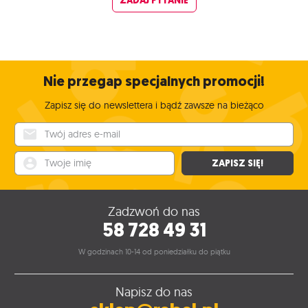
ZADAJ PYTANIE
Nie przegap specjalnych promocji!
Zapisz się do newslettera i bądź zawsze na bieżąco
Twój adres e-mail
Twoje imię
ZAPISZ SIĘ!
Zadzwoń do nas
58 728 49 31
W godzinach 10-14 od poniedziałku do piątku
Napisz do nas