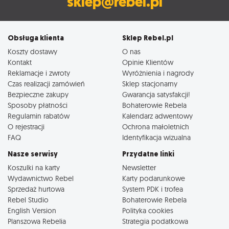
sklep@rebel.pl
Obsługa klienta
Sklep Rebel.pl
Koszty dostawy
O nas
Kontakt
Opinie Klientów
Reklamacje i zwroty
Wyróżnienia i nagrody
Czas realizacji zamówień
Sklep stacjonarny
Bezpieczne zakupy
Gwarancja satysfakcji!
Sposoby płatności
Bohaterowie Rebela
Regulamin rabatów
Kalendarz adwentowy
O rejestracji
Ochrona małoletnich
FAQ
Identyfikacja wizualna
Nasze serwisy
Przydatne linki
Koszulki na karty
Newsletter
Wydawnictwo Rebel
Karty podarunkowe
Sprzedaż hurtowa
System PDK i trofea
Rebel Studio
Bohaterowie Rebela
English Version
Polityka cookies
Planszowa Rebelia
Strategia podatkowa