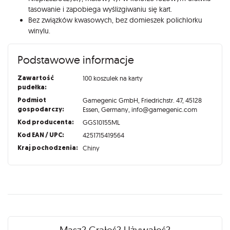
tasowanie i zapobiega wyślizgiwaniu się kart.
Bez związków kwasowych, bez domieszek polichlorku
winylu.
Podstawowe informacje
Zawartość
100 koszulek na karty
pudełka:
Podmiot
Gamegenic GmbH, Friedrichstr. 47, 45128
gospodarczy:
Essen, Germany, info@gamegenic.com
Kod producenta:
GGS10155ML
Kod EAN / UPC:
4251715419564
Kraj pochodzenia:
Chiny
Recenzje