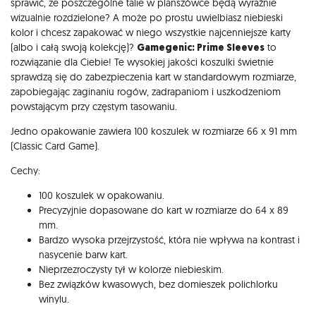
sprawić, że poszczególne talie w planszówce będą wyraźnie
wizualnie rozdzielone? A może po prostu uwielbiasz niebieski
kolor i chcesz zapakować w niego wszystkie najcenniejsze karty
(albo i całą swoją kolekcję)?
Gamegenic: Prime Sleeves
to
rozwiązanie dla Ciebie! Te wysokiej jakości koszulki świetnie
sprawdzą się do zabezpieczenia kart w standardowym rozmiarze,
zapobiegając zaginaniu rogów, zadrapaniom i uszkodzeniom
powstającym przy częstym tasowaniu.
Jedno opakowanie zawiera 100 koszulek w rozmiarze 66 x 91 mm
(Classic Card Game).
Cechy:
100 koszulek w opakowaniu.
Precyzyjnie dopasowane do kart w rozmiarze do 64 x 89
mm.
Bardzo wysoka przejrzystość, która nie wpływa na kontrast i
nasycenie barw kart.
Nieprzezroczysty tył w kolorze niebieskim.
Bez związków kwasowych, bez domieszek polichlorku
winylu.