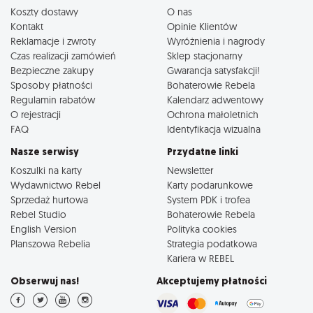
Koszty dostawy
O nas
Kontakt
Opinie Klientów
Reklamacje i zwroty
Wyróżnienia i nagrody
Czas realizacji zamówień
Sklep stacjonarny
Bezpieczne zakupy
Gwarancja satysfakcji!
Sposoby płatności
Bohaterowie Rebela
Regulamin rabatów
Kalendarz adwentowy
O rejestracji
Ochrona małoletnich
FAQ
Identyfikacja wizualna
Nasze serwisy
Przydatne linki
Koszulki na karty
Newsletter
Wydawnictwo Rebel
Karty podarunkowe
Sprzedaż hurtowa
System PDK i trofea
Rebel Studio
Bohaterowie Rebela
English Version
Polityka cookies
Planszowa Rebelia
Strategia podatkowa
Kariera w REBEL
Obserwuj nas!
Akceptujemy płatności