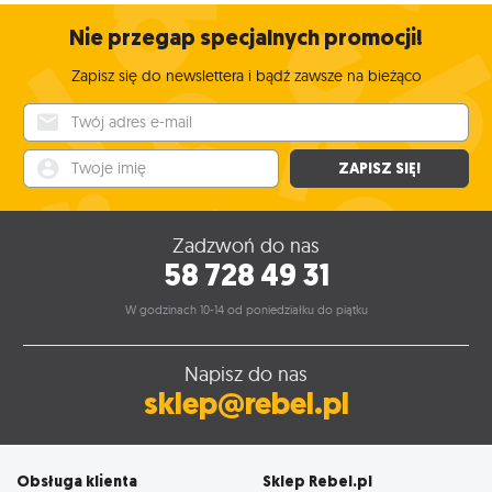
Nie przegap specjalnych promocji!
Zapisz się do newslettera i bądź zawsze na bieżąco
Twój adres e-mail
Twoje imię
ZAPISZ SIĘ!
Zadzwoń do nas
58 728 49 31
W godzinach 10-14 od poniedziałku do piątku
Napisz do nas
sklep@rebel.pl
Obsługa klienta
Sklep Rebel.pl