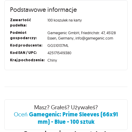
Podstawowe informacje
Zawartość
100 koszulek na karty
pudełka:
Podmiot
Gamegenic GmbH, Friedrichstr. 47, 45128
gospodarczy:
Essen, Germany, info@gamegenic.com
Kod producenta:
GGS10137ML
Kod EAN / UPC:
4251715419380
Kraj pochodzenia:
Chiny
Recenzje
Masz? Grałeś? Używałeś?
Gamegenic: Prime Sleeves (66x91
Oceń
mm) - Blue - 100 sztuk