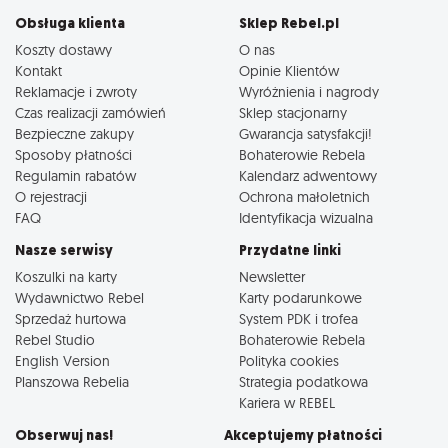
Obsługa klienta
Sklep Rebel.pl
Koszty dostawy
O nas
Kontakt
Opinie Klientów
Reklamacje i zwroty
Wyróżnienia i nagrody
Czas realizacji zamówień
Sklep stacjonarny
Bezpieczne zakupy
Gwarancja satysfakcji!
Sposoby płatności
Bohaterowie Rebela
Regulamin rabatów
Kalendarz adwentowy
O rejestracji
Ochrona małoletnich
FAQ
Identyfikacja wizualna
Nasze serwisy
Przydatne linki
Koszulki na karty
Newsletter
Wydawnictwo Rebel
Karty podarunkowe
Sprzedaż hurtowa
System PDK i trofea
Rebel Studio
Bohaterowie Rebela
English Version
Polityka cookies
Planszowa Rebelia
Strategia podatkowa
Kariera w REBEL
Obserwuj nas!
Akceptujemy płatności