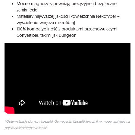
Mocne magnesy zapewniają precyzyjne i bezpieczne
zamknięcie
Materiały najwyższej jakości (Powierzchnia Nexofyber +
wyścielenie wnętrza mikrofibrą)
100% kompatybilność z produktami przechowującymi
Convertible, takimi jak Dungeon
*Optymalizacja dotyczy koszulek Gamegenic. Koszulki innych firm mogą wpłynąć na
pojemność/kompatybilność