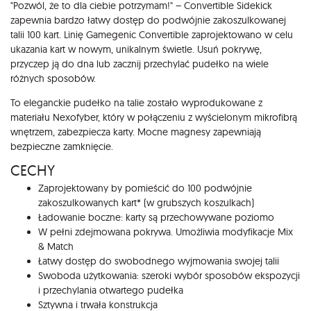
"Pozwól, że to dla ciebie potrzymam!" – Convertible Sidekick
zapewnia bardzo łatwy dostęp do podwójnie zakoszulkowanej
talii 100 kart. Linię Gamegenic Convertible zaprojektowano w celu
ukazania kart w nowym, unikalnym świetle. Usuń pokrywę,
przyczep ją do dna lub zacznij przechylać pudełko na wiele
różnych sposobów.
To eleganckie pudełko na talie zostało wyprodukowane z
materiału Nexofyber, który w połączeniu z wyścielonym mikrofibrą
wnętrzem, zabezpiecza karty. Mocne magnesy zapewniają
bezpieczne zamknięcie.
CECHY
Zaprojektowany by pomieścić do 100 podwójnie
zakoszulkowanych kart* (w grubszych koszulkach)
Ładowanie boczne: karty są przechowywane poziomo
W pełni zdejmowana pokrywa. Umożliwia modyfikacje Mix
& Match
Łatwy dostęp do swobodnego wyjmowania swojej talii
Swoboda użytkowania: szeroki wybór sposobów ekspozycji
i przechylania otwartego pudełka
Sztywna i trwała konstrukcja