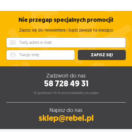
Nie przegap specjalnych promocji!
Zapisz się do newslettera i bądź zawsze na bieżąco
Twój adres e-mail
Twoje imię
ZAPISZ SIĘ!
Zadzwoń do nas
58 728 49 31
W godzinach 10-14 od poniedziałku do piątku
Napisz do nas
sklep@rebel.pl