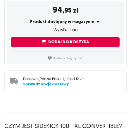
94
,95
zł
Produkt dostępny w magazynie
Wysyłka jutro
DODAJ DO KOSZYKA
Dodaj do listy życzeń
Dostawa (
Poczta Polska
) już od
12 zł
.
Sprawdź opcje dostawy
CZYM JEST SIDEKICK 100+ XL CONVERTIBLE?
Opis