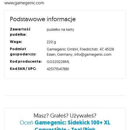
www.gamegenic.com
Podstawowe informacje
Zawartość
pudełko na karty
pudełka:
Waga:
220 g
Podmiot
Gamegenic GmbH, Friedrichstr. 47, 45128
gospodarczy:
Essen, Germany, info@gamegenic.com
Kod producenta:
GGS20228ML
Kod EAN / UPC:
4251715417881
Recenzje
Masz? Grałeś? Używałeś?
Gamegenic: Sidekick 100+ XL
Oceń
Convertible - Teal/Pink