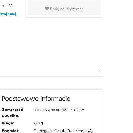
podwójnie zakoszulkowanych kart* Przezroczysta kieszonka z filtrem UV pozwoli Ci łatwo zidentyfikować talię po jej dowódcy, Slide Card Case można również odłączyć i używać podczas rozgrywki. Wytrzymałe pudełko z samozamykającą się pokrywą + pasek do pisania Technologia Cobra Neck. Klapa zamknięcia może zostać otwarta do 180° w celu łatwego dostępu do talii Klapa zamknięcia może zostać otwarta do 180° w celu łatwego dostępu do talii Samozamknięcie, nie wymaga Velcro ani podobnych Kieszonka na żetony i inne elementy Solidne spasowanie Brak związków kwasowych. Bez domieszek polichlorku winylu. Wykonany z wytrzymałego materiału PP.
Dodaj do listy życzeń
ytaj dalej
Podstawowe informacje
Zawartość
ekskluzywne pudełko na karty
pudełka:
Waga:
220 g
Podmiot
Gamegenic GmbH, Friedrichstr. 47,