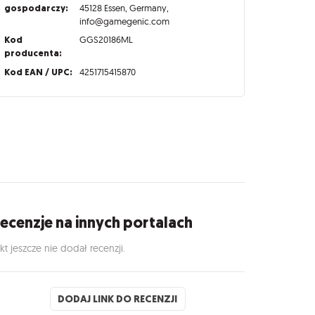
gospodarczy:
45128 Essen, Germany,
info@gamegenic.com
Kod
GGS20186ML
producenta:
Kod EAN / UPC:
4251715415870
ecenzje na innych portalach
kt jeszcze nie dodał recenzji.
DODAJ LINK DO RECENZJI