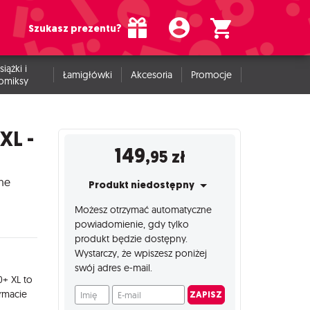
Szukasz prezentu?
siążki i
Łamigłówki
Akcesoria
Promocje
omiksy
XL -
149
,95
zł
lne
Produkt niedostępny
Możesz otrzymać automatyczne
powiadomienie, gdy tylko
produkt będzie dostępny.
Wystarczy, że wpiszesz poniżej
swój adres e-mail.
0+ XL to
Imię
E-mail
ormacie
ZAPISZ