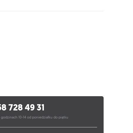
58 728 49 31
 godzinach 10-14 od poniedziałku do piątku