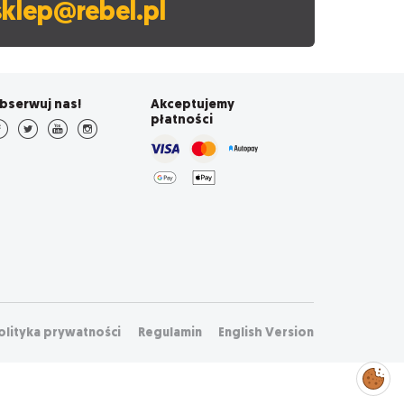
sklep@rebel.pl
bserwuj nas!
Akceptujemy
płatności
olityka prywatności
Regulamin
English Version
Zarządzaj
preferencjami
cookies