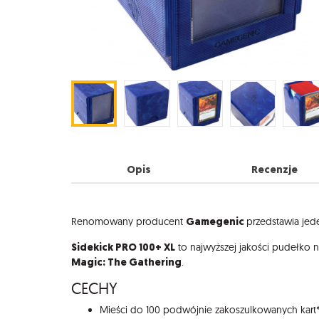
Opis
Recenzje
Opis
Gamegenic
Renomowany producent
przedstawia jed
Sidekick PRO 100+ XL
to najwyższej jakości pudełko n
Magic: The Gathering
.
CECHY
Mieści do 100 podwójnie zakoszulkowanych kart