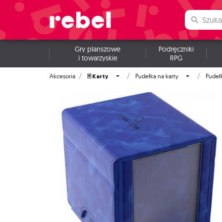
Gry planszowe
Podręczniki
i towarzyskie
RPG
🃏 Karty
Akcesoria
Pudełka na karty
Pudeł