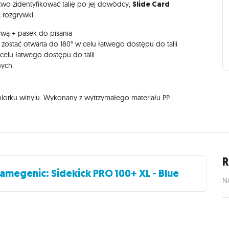
Slide Card
łatwo zidentyfikować talię po jej dowódcy,
 rozgrywki.
wą + pasek do pisania
ostać otwarta do 180° w celu łatwego dostępu do talii
celu łatwego dostępu do talii
nych
orku winylu. Wykonany z wytrzymałego materiału PP.
R
amegenic: Sidekick PRO 100+ XL - Blue
Ni