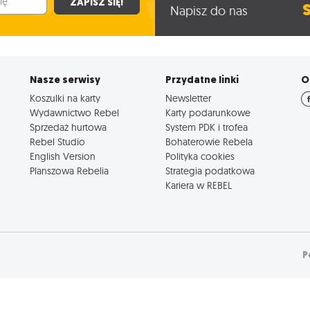
ZAPISZ SIĘ!
Napisz do nas
Nasze serwisy
Przydatne linki
O
Koszulki na karty
Newsletter
Wydawnictwo Rebel
Karty podarunkowe
Sprzedaż hurtowa
System PDK i trofea
Rebel Studio
Bohaterowie Rebela
English Version
Polityka cookies
Planszowa Rebelia
Strategia podatkowa
Kariera w REBEL
P