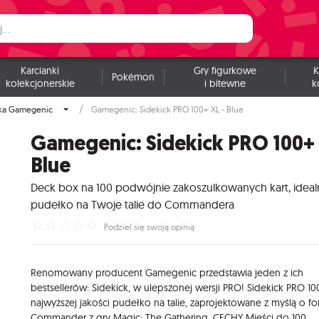
Karcianki
Gry figurkowe
K
Pokémon
kolekcjonerskie
i bitewne
k
ka Gamegenic
Gamegenic: Sidekick PRO 100+ XL - Blue
Gamegenic: Sidekick PRO 100+ 
Blue
Deck box na 100 podwójnie zakoszulkowanych kart, idea
pudełko na Twoje talie do Commandera
☆
☆
☆
☆
☆
Podziel się swoją opinią
Renomowany producent Gamegenic przedstawia jeden z ich
bestsellerów: Sidekick, w ulepszonej wersji PRO! Sidekick PRO 10
najwyższej jakości pudełko na talie, zaprojektowane z myślą o f
Commander z gry Magic: The Gathering. CECHY Mieści do 100