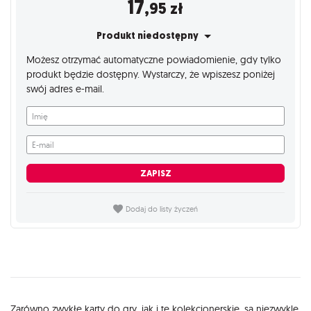
17
,95
zł
Produkt niedostępny
Możesz otrzymać automatyczne powiadomienie, gdy tylko
produkt będzie dostępny. Wystarczy, że wpiszesz poniżej
swój adres e-mail.
Imię
E-mail
ZAPISZ
Dodaj do listy życzeń
Zarówno zwykłe karty do gry, jak i te kolekcjonerskie, są niezwykle