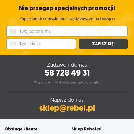
Nie przegap specjalnych promocji!
Zapisz się do newslettera i bądź zawsze na bieżąco
Twój adres e-mail
Twoje imię
ZAPISZ SIĘ!
Zadzwoń do nas
58 728 49 31
W godzinach 10-14 od poniedziałku do piątku
Napisz do nas
sklep@rebel.pl
Obsługa klienta
Sklep Rebel.pl