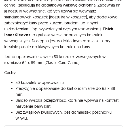
Opis
cenne i zasługują na dodatkową warstwę ochronną. Zapewnią im
ją koszulki wewnętrzne, których używa się wewnątrz
standardowych koszulek (koszulka w koszulce), aby dodatkowo
zabezpieczyć karty przed kurzem, brudem lub innymi
uszkodzeniami (np. wywołanymi częstym tasowaniem).
Thick
Inner Sleeves
to grubsza wersja popularnych koszulek
wewnętrznych. Dostępna jest w dokładnym rozmiarze, który
idealnie pasuje do klasycznych koszulek na karty.
Jedno opakowanie zawiera 50 koszulek wewnętrznych w
rozmiarze 64 x 89 mm (Classic Card Game).
Cechy:
50 koszulek w opakowaniu.
Precyzyjnie dopasowane do kart o rozmiarze do 63 x 88
mm.
Bardzo wysoka przejrzystość, która nie wpływa na kontrast i
nasycenie barw kart.
Bez związków kwasowych, bez domieszek polichlorku
winylu.