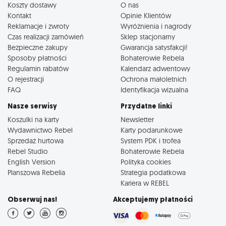
Koszty dostawy
O nas
Kontakt
Opinie Klientów
Reklamacje i zwroty
Wyróżnienia i nagrody
Czas realizacji zamówień
Sklep stacjonarny
Bezpieczne zakupy
Gwarancja satysfakcji!
Sposoby płatności
Bohaterowie Rebela
Regulamin rabatów
Kalendarz adwentowy
O rejestracji
Ochrona małoletnich
FAQ
Identyfikacja wizualna
Nasze serwisy
Przydatne linki
Koszulki na karty
Newsletter
Wydawnictwo Rebel
Karty podarunkowe
Sprzedaż hurtowa
System PDK i trofea
Rebel Studio
Bohaterowie Rebela
English Version
Polityka cookies
Planszowa Rebelia
Strategia podatkowa
Kariera w REBEL
Obserwuj nas!
Akceptujemy płatności