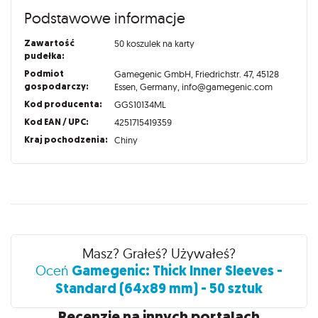
Podstawowe informacje
Zawartość
50 koszulek na karty
pudełka:
Podmiot
Gamegenic GmbH, Friedrichstr. 47, 45128
gospodarczy:
Essen, Germany, info@gamegenic.com
Kod producenta:
GGS10134ML
Kod EAN / UPC:
4251715419359
Kraj pochodzenia:
Chiny
Recenzje
Masz? Grałeś? Używałeś?
Gamegenic: Thick Inner Sleeves -
Oceń
Standard (64x89 mm) - 50 sztuk
Recenzje na innych portalach